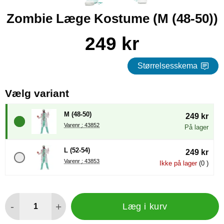
Zombie Læge Kostume (M (48-50))
Køb dette produkt Zombie Læge Kostume
pris
249 kr
Størrelsesskema
, (Valg af en ny radioknap vil
Vælg variant
M (48-50)
249 kr
Varenr : 43852
På lager
L (52-54)
249 kr
Varenr : 43853
Ikke på lager
(0 )
antal
-
+
Læg i kurv