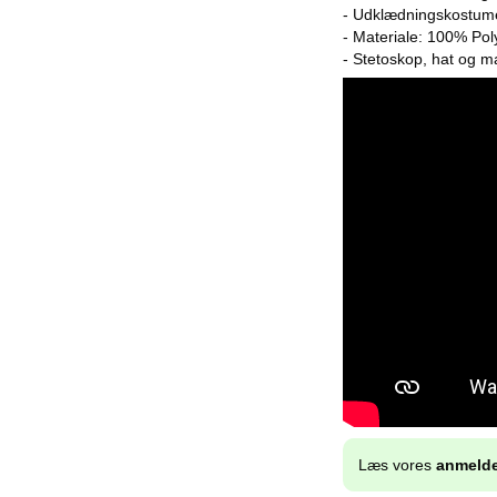
- Udklædningskostume 
- Materiale: 100% Pol
- Stetoskop, hat og ma
Læs vores
anmelde