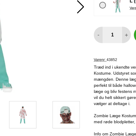
L 
antal
-
+
Varenr:
43852
Træd ind i ukendte v
Kostume. Udstyret som
mængden. Denne læge
perfekt til både hall
læge og bliv festens
vil du helt sikkert gø
vælger at deltage i.
Zombie Læge Kostume 
med røde blodpletter, 
Info om Zombie Læge