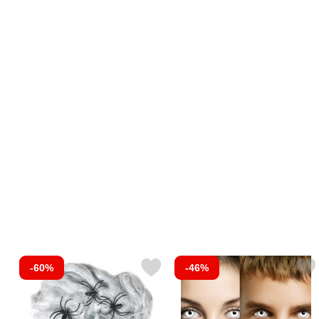
-60%
-46%
Markér spindelvæv med Sorte Edderkopper 40g som favorit
Markér smiffys Hvide Zombi