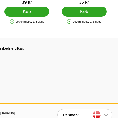
Killer
Varenr 38571
Varenr 39834
39 kr
35 kr
Køb
Køb
Leveringstid:
1-3 dage
Leveringstid:
1-3 dage
Produkttilgængelighed: På lager
Produkttilgængelighed: På lager
eskedne vilkår.
g levering
Danmark