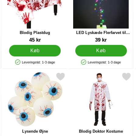
Blodig Plastdug
LED Lyskæde Flerfarvet til
Balloner 5 m
Varenr 24209
Varenr 86913
45 kr
39 kr
Køb
Køb
Leveringstid:
1-3 dage
Leveringstid:
1-3 dage
Produkttilgængelighed: På lager
Produkttilgængelighed: På lager
 Spooky som favorit
Markér lysende Øjne som favorit
Markér blodig Doktor Kost
Lysende Øjne
Blodig Doktor Kostume