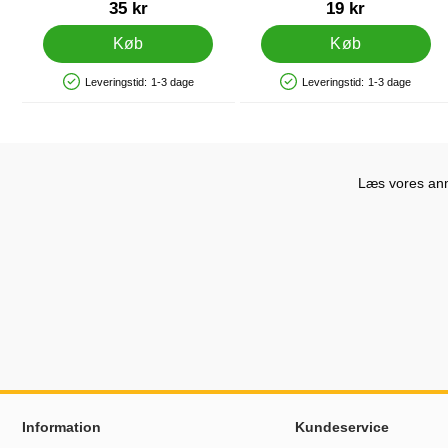
Varenr 11698
Varenr 18991
35 kr
19 kr
Køb
Køb
Leveringstid:
1-3 dage
Leveringstid:
1-3 dage
Produkttilgængelighed: På lager
Produkttilgængelighed: På lager
Læs vores anme
Sidefodsinhold Blandet info og links
Information
Kundeservice