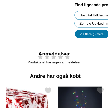
Find lignende pr
Hospital Udklædni
Zombie Udklædni
Vis flere
(5 mere)
Egenskap
Anmeldelser
Produktetet har ingen anmeldelser
Andre har også købt
e Linser som favorit
Markér blodig Plastdug som favorit
Markér lED Lyskæde Flerfarvet til 