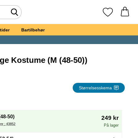
Foretag søgning
Mine favoritte
tider
Bartilbehør
e Kostume (M (48-50))
ombie Læge Kostume
Størrelsesskema
(Valg af en ny radioknap vil genindlæse siden)
(48-50)
249 kr
Varenr : 43852
På lager