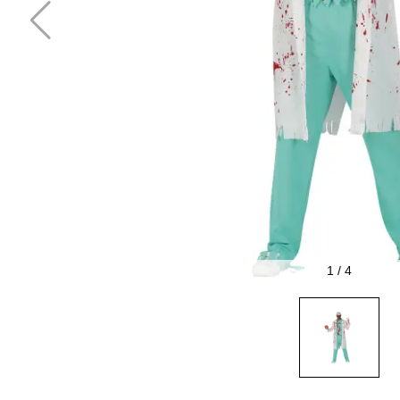
1
/
4