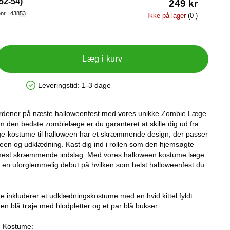
(52-54)
249 kr
Varenr : 43853
Ikke på lager
(0 )
Læg i kurv
Leveringstid:
1-3 dage
Produkttilgængelighed: På lager
erdener på næste halloweenfest med vores unikke Zombie Læge
 den bedste zombielæge er du garanteret at skille dig ud fra
-kostume til halloween har et skræmmende design, der passer
oween og udklædning. Kast dig ind i rollen som den hjemsøgte
 mest skræmmende indslag. Med vores halloween kostume læge
re en uforglemmelig debut på hvilken som helst halloweenfest du
inkluderer et udklædningskostume med en hvid kittel fyldt
en blå trøje med blodpletter og et par blå bukser.
 Kostume: