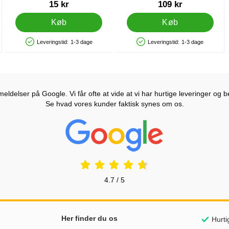
Varenr 12014
Varenr 38695
15 kr
109 kr
Køb
Køb
Leveringstid:
1-3 dage
Leveringstid:
1-3 dage
Produkttilgængelighed: På lager
Produkttilgængelighed: På lager
ldelser på Google. Vi får ofte at vide at vi har hurtige leveringer og b
Se hvad vores kunder faktisk synes om os.
Prisjakt Anmeldelser: 4.7 Stjerne
4.7 / 5
Her finder du os
Hurti