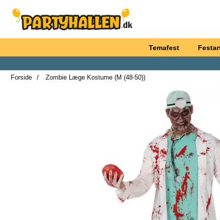
Startside for Partyhallen AB
Temafest
Festart
Forside
Zombie Læge Kostume (M (48-50))