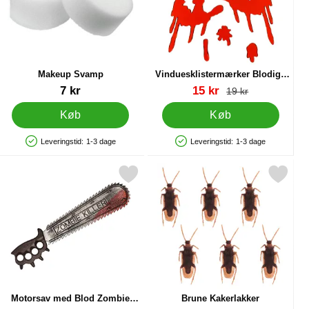
Makeup Svamp
Vinduesklistermærker Blodige
Hænder
Varenr 8963
Varenr 88514
pris
7 kr
15 kr
pris
19 kr
Køb
Køb
Leveringstid:
1-3 dage
Leveringstid:
1-3 dage
Produkttilgængelighed: På lager
Produkttilgængelighed: På lager
ume som favorit
Markér motorsav med Blod Zombie Killer som favorit
Markér brune Kakerlakker 
Motorsav med Blod Zombie
Brune Kakerlakker