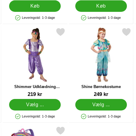
Køb
Køb
Leveringstid:
1-3 dage
Leveringstid:
1-3 dage
Produkttilgængelighed: På lager
Produkttilgængelighed: På lager
Børn som favorit
Markér shimmer Udklædning Børnekostume som favorit
Markér shine Børnekostu
Shimmer Udklædning
Shine Børnekostume
Børnekostume
Varenr 17654
Varenr 22977
219 kr
249 kr
Vælg ...
Vælg ...
Leveringstid:
1-3 dage
Leveringstid:
1-3 dage
Produkttilgængelighed: På lager
Produkttilgængelighed: På lager
iends Servietter som favorit
Markér shimmer och Shine Vendbar Rygsæk Børn som favorit