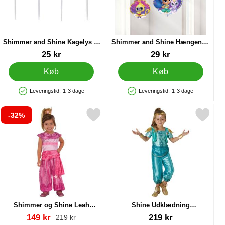
Shimmer and Shine Kagelys 4-
Shimmer and Shine Hængende
pak
Hvirvel Pynt
Varenr 14653
Varenr 14648
25 kr
29 kr
Køb
Køb
Leveringstid:
1-3 dage
Leveringstid:
1-3 dage
Produkttilgængelighed: På lager
Produkttilgængelighed: På lager
-32%
 Invitationskort som favorit
Markér shimmer og Shine Leah Børnekostume som favorit
Markér shine Udklædning Børnek
Shimmer og Shine Leah
Shine Udklædning
Børnekostume
Børnekostume
Varenr 17627
Varenr 17657
pris
149 kr
219 kr
pris
219 kr