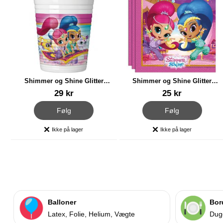
Shimmer og Shine Glitter
Shimmer og Shine Glitter
Friends Plastkrus
Friends Servietter
Varenr 20577
Varenr 20578
29 kr
25 kr
, Shimmer og Shine Glitter Friends Plastkrus
, Shimmer og Shine Glitte
Følg
Følg
Ikke på lager
Ikke på lager
Produkttilgængelighed:
Produkttilgængelighed:
Balloner
Bor
Latex, Folie, Helium, Vægte
Duge