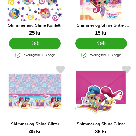
Shimmer and Shine Konfetti
Shimmer og Shine Glitter
Friends Slikposer
Varenr 14652
Varenr 20580
25 kr
15 kr
Køb
Køb
Leveringstid:
1-3 dage
Leveringstid:
1-3 dage
Produkttilgængelighed: På lager
Produkttilgængelighed: På lager
it
ervietter som favorit
Markér shimmer og Shine Glitter Friends Plastdug som favorit
Markér shimmer og Shine Glitter Friends
Shimmer og Shine Glitter
Shimmer og Shine Glitter
Friends Plastdug
Friends Invitationskort
Varenr 20579
Varenr 20585
45 kr
39 kr