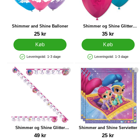
Shimmer and Shine Balloner
Shimmer og Shine Glitter
Friends Balloner
Varenr 14650
Varenr 20581
25 kr
35 kr
Køb
Køb
Leveringstid:
1-3 dage
Leveringstid:
1-3 dage
Produkttilgængelighed: På lager
Produkttilgængelighed: På lager
 shimmer og Shine Glitter Friends Happy Birthday Guirlande som favor
Markér shimmer and Shine S
Shimmer og Shine Glitter
Shimmer and Shine Servietter
Friends Happy Birthday
Varenr 20583
Varenr 14659
49 kr
25 kr
Guirlande