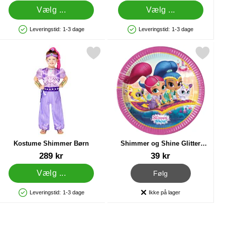
Vælg ...
Vælg ...
Leveringstid:
1-3 dage
Leveringstid:
1-3 dage
Produkttilgængelighed: På lager
Produkttilgængelighed: På lager
me som favorit
Markér kostume Shimmer Børn som favorit
Markér shimmer og Shine Glitter Friends 
Kostume Shimmer Børn
Shimmer og Shine Glitter
Friends Paptallerkener
Varenr 29736
Varenr 20576
289 kr
39 kr
, Shimmer og Shine Glitter Fr
Vælg ...
Følg
Leveringstid:
1-3 dage
Ikke på lager
Produkttilgængelighed: På lager
Produkttilgængelighed: