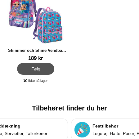
Shimmer och Shine Vendbar
Rygsæk Børn
Varenr 28897
189 kr
r Friends Servietter
, Shimmer och Shine Vendbar Rygsæk Børn
Følg
Ikke på lager
Produkttilgængelighed:
Tilbehøret finder du her
ddækning
Festtilbehør
, Servietter, Tallerkener
Legetøj, Hatte, Poser, 