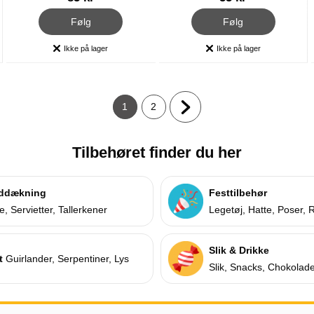
, Korsfarer Sæt
, Ridderhjelm Børn
Følg
Følg
Ikke på lager
Ikke på lager
Produkttilgængelighed:
Produkttilgængelighed:
1
2
Nuværende side, Side
Gå til side
Næste side
Tilbehøret finder du her
ddækning
Festtilbehør
, Servietter, Tallerkener
Legetøj, Hatte, Poser, 
Slik & Drikke
t
Guirlander, Serpentiner, Lys
Slik, Snacks, Chokolad