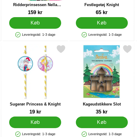
Ridderprinsessen Nella
Festlegetøj Knight
Festpakke Deluxe 8 Pers
Varenr 20723
Varenr 29669
159 kr
65 kr
Køb
Køb
Leveringstid:
1-3 dage
Leveringstid:
1-3 dage
Produkttilgængelighed: På lager
Produkttilgængelighed: På lager
rus som favorit
Markér sugerør Princess & Knight som favorit
Markér kageudstikkere Sl
Sugerør Princess & Knight
Kageudstikkere Slot
Varenr 29678
Varenr 19058
19 kr
35 kr
Køb
Køb
Leveringstid:
1-3 dage
Leveringstid:
1-3 dage
Produkttilgængelighed: På lager
Produkttilgængelighed: På lager