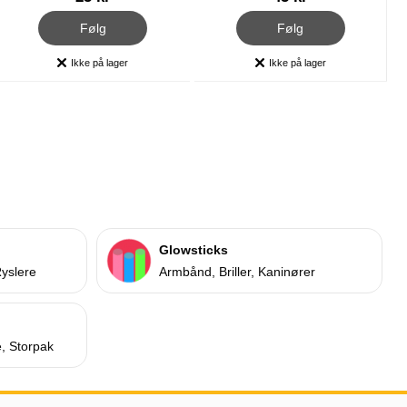
, Servietter Knight
, Plastdug Princess & Knight
Følg
Følg
Ikke på lager
Ikke på lager
Produkttilgængelighed:
Produkttilgængelighed:
Glowsticks
Ryslere
Armbånd, Briller, Kaninører
e, Storpak