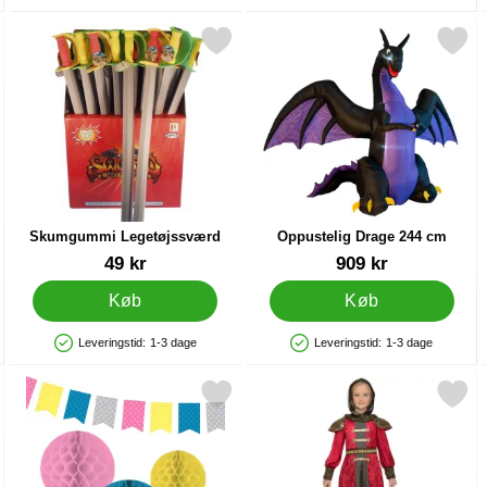
 Archery som favorit
Markér skumgummi Legetøjssværd som favorit
Markér oppustelig Drage 24
Skumgummi Legetøjssværd
Oppustelig Drage 244 cm
Varenr 82982
Varenr 85836
49 kr
909 kr
Køb
Køb
Leveringstid:
1-3 dage
Leveringstid:
1-3 dage
Produkttilgængelighed: På lager
Produkttilgængelighed: På lager
 Knight som favorit
Markér dekorationssæt Princess & Knight som favorit
Markér middelaldere Krigere Bør