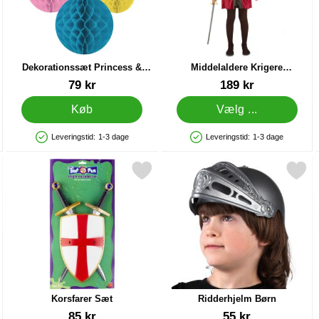
Dekorationssæt Princess &
Middelaldere Krigere
Knight
Børnekostume
Varenr 29675
Varenr 18304
79 kr
189 kr
Køb
Vælg ...
Leveringstid:
1-3 dage
Leveringstid:
1-3 dage
Produkttilgængelighed: På lager
Produkttilgængelighed: På lager
ld som favorit
Markér korsfarer Sæt som favorit
Markér ridderhjelm Bør
Korsfarer Sæt
Ridderhjelm Børn
Varenr 6922
Varenr 15476
85 kr
55 kr