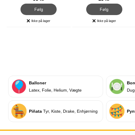
, Ridder Våben Sæt
, Kongekrone Guld
Følg
Følg
Ikke på lager
Ikke på lager
Produkttilgængelighed:
Produkttilgængelighed:
Balloner
Bor
Latex, Folie, Helium, Vægte
Duge
Piñata
Tyr, Kiste, Drake, Enhjørning
Pyn