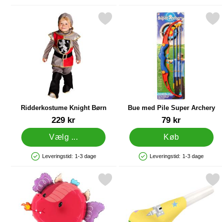
Markér ridderkostume Knight Børn som favorit
Markér bue med Pile Super
Ridderkostume Knight Børn
Bue med Pile Super Archery
Varenr 38334
Varenr 82978
229 kr
79 kr
Vælg ...
Køb
Leveringstid:
1-3 dage
Leveringstid:
1-3 dage
Produkttilgængelighed: På lager
Produkttilgængelighed: På lager
Markér folieballon Rød Drage som favorit
Markér ryslere Princess &