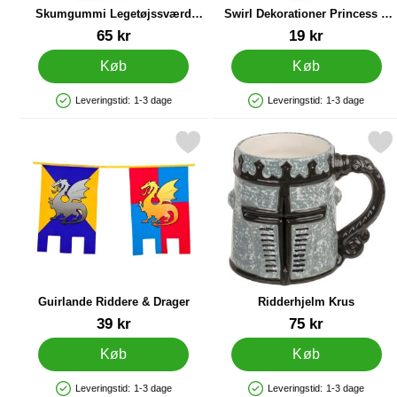
Skumgummi Legetøjssværd
Swirl Dekorationer Princess &
EVA
Knight
Varenr 82980
Varenr 29674
65 kr
19 kr
Køb
Køb
Leveringstid:
1-3 dage
Leveringstid:
1-3 dage
Produkttilgængelighed: På lager
Produkttilgængelighed: På lager
Markér guirlande Riddere & Drager som favorit
Markér ridderhjelm K
Guirlande Riddere & Drager
Ridderhjelm Krus
Varenr 38315
Varenr 44707
39 kr
75 kr
Køb
Køb
Leveringstid:
1-3 dage
Leveringstid:
1-3 dage
Produkttilgængelighed: På lager
Produkttilgængelighed: På lager