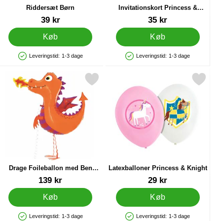
Riddersæt Børn
Invitationskort Princess &
Knight
Varenr 23508
Varenr 29672
39 kr
35 kr
Køb
Køb
Leveringstid:
1-3 dage
Leveringstid:
1-3 dage
Produkttilgængelighed: På lager
Produkttilgængelighed: På lager
ot som favorit
Markér drage Foileballon med Ben Airwalker som favorit
Markér latexballoner Princess & 
Drage Foileballon med Ben
Latexballoner Princess & Knight
Airwalker
Varenr 19333
Varenr 29679
139 kr
29 kr
Køb
Køb
Leveringstid:
1-3 dage
Leveringstid:
1-3 dage
Produkttilgængelighed: På lager
Produkttilgængelighed: På lager