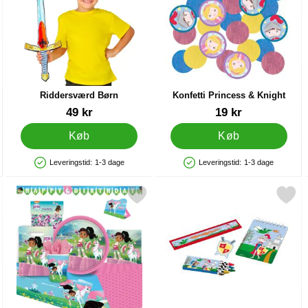
Riddersværd Børn
Konfetti Princess & Knight
Varenr 39545
Varenr 29673
49 kr
19 kr
Køb
Køb
Leveringstid:
1-3 dage
Leveringstid:
1-3 dage
Produkttilgængelighed: På lager
Produkttilgængelighed: På lager
cess & Knight som favorit
rkér ridderprinsessen Nella Festpakke Deluxe 8 Pers som favorit
Markér festlegetøj Knigh