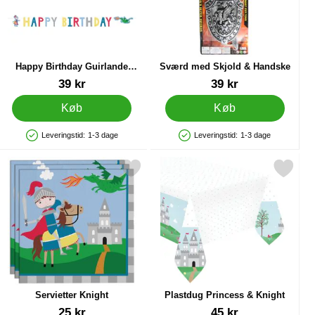
Happy Birthday Guirlande
Sværd med Skjold & Handske
Knight
Varenr 29666
Varenr 82981
39 kr
39 kr
Køb
Køb
Leveringstid:
1-3 dage
Leveringstid:
1-3 dage
Produkttilgængelighed: På lager
Produkttilgængelighed: På lager
n som favorit
Markér servietter Knight som favorit
Markér plastdug Princess & Kn
Servietter Knight
Plastdug Princess & Knight
Varenr 29664
Varenr 29667
25 kr
45 kr