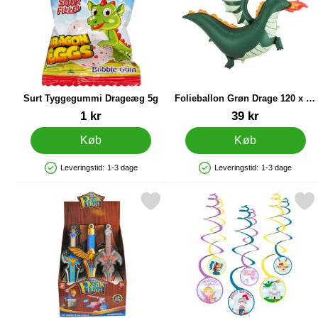
Surt Tyggegummi Drageæg 5g
Folieballon Grøn Drage 120 x 90
cm
Varenr 90134
Varenr 90775
1 kr
39 kr
Køb
Køb
Leveringstid:
1-3 dage
Leveringstid:
1-3 dage
Produkttilgængelighed: På lager
Produkttilgængelighed: På lager
Markér skumgummi Legetøjssværd EVA som favorit
Markér swirl Dekorationer Prin
Ma