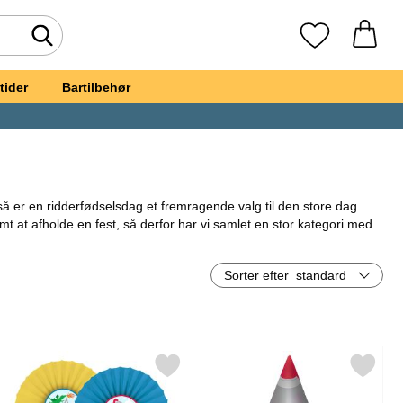
Foretag søgning
Mine favoritte
tider
Bartilbehør
så er en ridderfødselsdag et fremragende valg til den store dag.
nemt at afholde en fest, så derfor har vi samlet en stor kategori med
i flotte balloner, farverige guirlander, hængende swirls, konfetti og
Sorter efter
standard
lbehør. Her kan du altså købe alt til både festpyntningen og
vrage blandt masser af fine ridderfest-ting, der gør dit arrangement
night som favorit
r hængende Dekorative Rosetter Princess & Knight som favorit
Markér festhatte Knight s