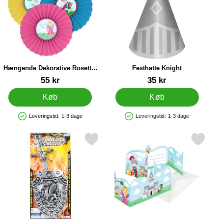
Hængende Dekorative Rosetter
Festhatte Knight
Princess & Knight
Varenr 29676
Varenr 29670
55 kr
35 kr
Køb
Køb
Leveringstid:
1-3 dage
Leveringstid:
1-3 dage
Produkttilgængelighed: På lager
Produkttilgængelighed: På lager
t som favorit
Markér riddersæt Børn som favorit
Markér invitationskort Princess &