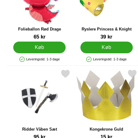
Folieballon Rød Drage
Ryslere Princess & Knight
Varenr 84041
Varenr 29662
65 kr
39 kr
Køb
Køb
Leveringstid:
1-3 dage
Leveringstid:
1-3 dage
Produkttilgængelighed: På lager
Produkttilgængelighed: På lager
Markér ridder Våben Sæt som favorit
Markér kongekrone Gu
Ridder Våben Sæt
Kongekrone Guld
Varenr 1051
Varenr 5689
95 kr
15 kr