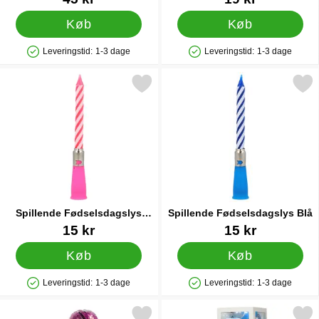
Køb
Køb
Leveringstid:
1-3 dage
Leveringstid:
1-3 dage
Produkttilgængelighed: På lager
Produkttilgængelighed: På lager
Markér spillende Fødselsdagslys Lyserød som favorit
Markér spillende Fødselsdag
Spillende Fødselsdagslys
Spillende Fødselsdagslys Blå
Lyserød
Varenr 90523
Varenr 90522
15 kr
15 kr
Køb
Køb
Leveringstid:
1-3 dage
Leveringstid:
1-3 dage
Produkttilgængelighed: På lager
Produkttilgængelighed: På lager
Markér serpentin Metallic Prisme Pink som favorit
Markér ballonbokse B