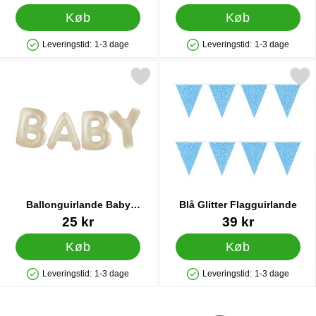
Køb
Køb
Leveringstid:
1-3 dage
Leveringstid:
1-3 dage
Produkttilgængelighed: På lager
Produkttilgængelighed: På lager
Markér ballonguirlande Baby Cremefarvet som favorit
Markér blå Glitter Flaggu
Ballonguirlande Baby
Blå Glitter Flagguirlande
Cremefarvet
Varenr 88117
Varenr 17346
25 kr
39 kr
Køb
Køb
Leveringstid:
1-3 dage
Leveringstid:
1-3 dage
Produkttilgængelighed: På lager
Produkttilgængelighed: På lager