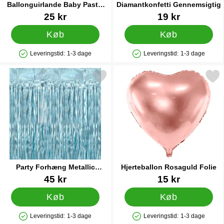
Ballonguirlande Baby Pastel
Diamantkonfetti Gennemsigtig
Lyserød
Varenr 88115
Varenr 21299
25 kr
19 kr
Køb
Køb
Leveringstid:
1-3 dage
Leveringstid:
1-3 dage
Produkttilgængelighed: På lager
Produkttilgængelighed: På lager
Markér party Forhæng Metallic Lyseblå som favorit
Markér hjerteballon Rosagu
Party Forhæng Metallic
Hjerteballon Rosaguld Folie
Lyseblå
Varenr 20490
Varenr 21589
45 kr
15 kr
Køb
Køb
Leveringstid:
1-3 dage
Leveringstid:
1-3 dage
Produkttilgængelighed: På lager
Produkttilgængelighed: På lager