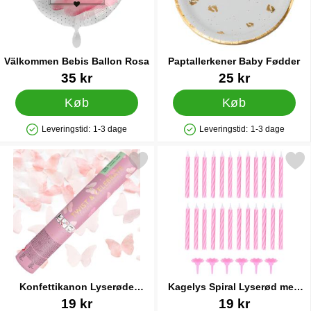
Välkommen Bebis Ballon Rosa
Paptallerkener Baby Fødder
Varenr 35920
Varenr 25303
35 kr
25 kr
Køb
Køb
Leveringstid:
1-3 dage
Leveringstid:
1-3 dage
Produkttilgængelighed: På lager
Produkttilgængelighed: På lager
kér konfettikanon Lyserøde Sommerfugle 20 cm som favorit
Markér kagelys Spiral Lyserød
Konfettikanon Lyserøde
Kagelys Spiral Lyserød med
Sommerfugle 20 cm
Holder
Varenr 87967
Varenr 84009
19 kr
19 kr