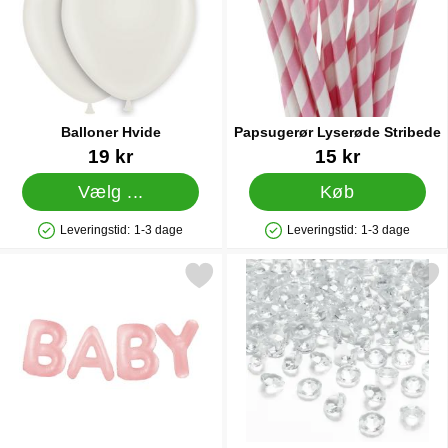
Balloner Hvide
Papsugerør Lyserøde Stribede
Varenr 5006
Varenr 6160
19 kr
15 kr
Vælg ...
Køb
Leveringstid:
1-3 dage
Leveringstid:
1-3 dage
Produkttilgængelighed: På lager
Produkttilgængelighed: På lager
Markér ballonguirlande Baby Pastel Lyserød som favorit
Markér diamantkonfetti Genn