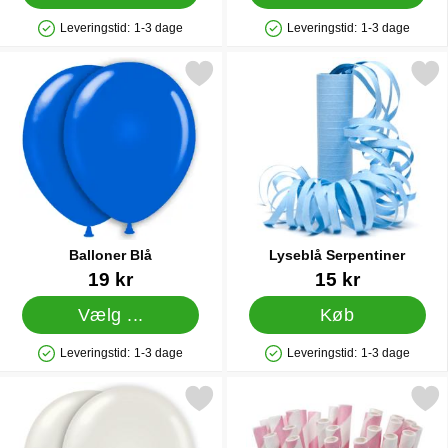
Leveringstid:
1-3 dage
Leveringstid:
1-3 dage
Produkttilgængelighed: På lager
Produkttilgængelighed: På lager
Markér balloner Blå som favorit
Markér lyseblå Serpent
Balloner Blå
Lyseblå Serpentiner
Varenr 1429
Varenr 12510
19 kr
15 kr
Vælg ...
Køb
Leveringstid:
1-3 dage
Leveringstid:
1-3 dage
Produkttilgængelighed: På lager
Produkttilgængelighed: På lager
Markér balloner Hvide som favorit
Markér papsugerør Lyserøde