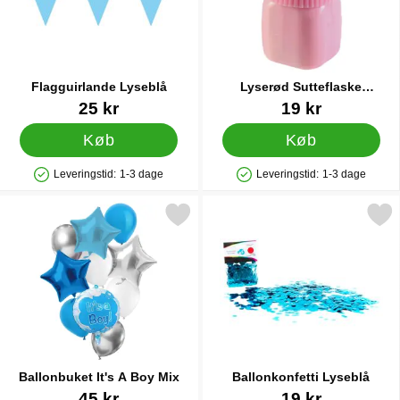
Flagguirlande Lyseblå
Lyserød Sutteflaske
Ballonvægt
Varenr 9977
Varenr 19897
25 kr
19 kr
Køb
Køb
Leveringstid:
1-3 dage
Leveringstid:
1-3 dage
Produkttilgængelighed: På lager
Produkttilgængelighed: På lager
Markér ballonbuket It's A Boy Mix som favorit
Markér ballonkonfetti Ly
Ballonbuket It's A Boy Mix
Ballonkonfetti Lyseblå
Varenr 35085
Varenr 25699
45 kr
19 kr