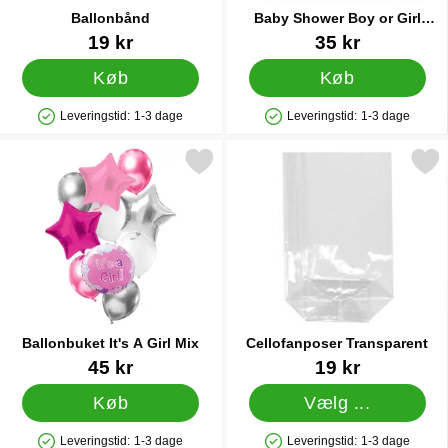
Ballonbånd
Baby Shower Boy or Girl
Servietter
Varenr 21211
Varenr 19628
19 kr
35 kr
Køb
Køb
Leveringstid:
1-3 dage
Leveringstid:
1-3 dage
Produkttilgængelighed: På lager
Produkttilgængelighed: På lager
Markér ballonbuket It's A Girl Mix som favorit
Markér cellofanposer Tran
Ballonbuket It's A Girl Mix
Cellofanposer Transparent
Varenr 35084
Varenr 11443
45 kr
19 kr
Køb
Vælg ...
Leveringstid:
1-3 dage
Leveringstid:
1-3 dage