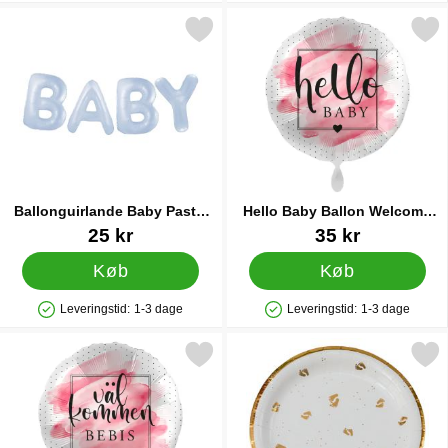
Markér ballonguirlande Baby Pastel Blå som favorit
Markér hello Baby Ballon Welco
Ballonguirlande Baby Pastel
Hello Baby Ballon Welcome
Blå
Baby Pink
Varenr 88116
Varenr 35896
25 kr
35 kr
Køb
Køb
Leveringstid:
1-3 dage
Leveringstid:
1-3 dage
Produkttilgængelighed: På lager
Produkttilgængelighed: På lager
Markér välkommen Bebis Ballon Rosa som favorit
Markér paptallerkener Baby