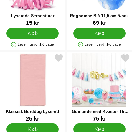
Lyserøde Serpentiner
Røgbombe Blå 11,5 cm 5-pak
Varenr 12509
Varenr 91417
15 kr
69 kr
Køb
Køb
Leveringstid:
1-3 dage
Leveringstid:
1-3 dage
Produkttilgængelighed: På lager
Produkttilgængelighed: På lager
Markér klassisk Borddug Lyserød som favorit
Markér guirlande med Kvaster T
Klassisk Borddug Lyserød
Guirlande med Kvaster The
Big Reveal
Varenr 83279
Varenr 29624
25 kr
75 kr
Køb
Køb