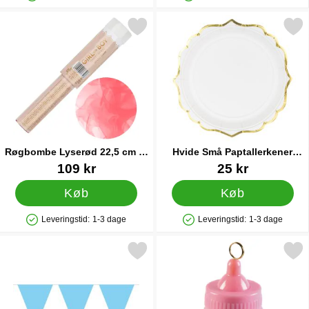
Produkttilgængelighed: På lager
Produkttilgængelighed: På lager
Markér røgbombe Lyserød 22,5 cm 5-pak som favorit
Markér hvide Små Paptallerken
Røgbombe Lyserød 22,5 cm 5-
Hvide Små Paptallerkener
pak
Guldkant
Varenr 91414
Varenr 41439
109 kr
25 kr
Køb
Køb
Leveringstid:
1-3 dage
Leveringstid:
1-3 dage
Produkttilgængelighed: På lager
Produkttilgængelighed: På lager
Markér flagguirlande Lyseblå som favorit
Markér lyserød Sutteflaske B