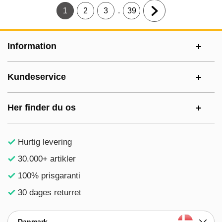
.
1
2
3
39
Nuværende side, Side
Gå til side
Gå til side
Gå til side
Næste side
Sidefodsinhold Blandet info og links
Information
Kundeservice
Her finder du os
Hurtig levering
30.000+ artikler
100% prisgaranti
30 dages returret
Danmark