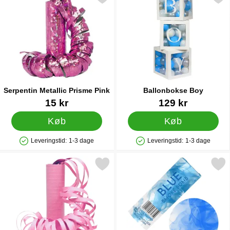
Serpentin Metallic Prisme Pink
Ballonbokse Boy
Varenr 9763
Varenr 28396
15 kr
129 kr
Køb
Køb
Leveringstid:
1-3 dage
Leveringstid:
1-3 dage
Produkttilgængelighed: På lager
Produkttilgængelighed: På lager
Markér lyserøde Serpentiner som favorit
Markér røgbombe Blå 11,5 