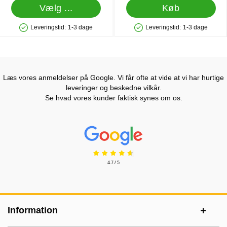
Vælg ...
Køb
Leveringstid:
1-3 dage
Leveringstid:
1-3 dage
Produkttilgængelighed: På lager
Produkttilgængelighed: På lager
Læs vores anmeldelser på Google. Vi får ofte at vide at vi har hurtige
leveringer og beskedne vilkår.
Se hvad vores kunder faktisk synes om os.
Prisjakt Anmeldelser: 4.7 Stjerne
4.7 / 5
Sidefodsinhold Blandet info og links
Information