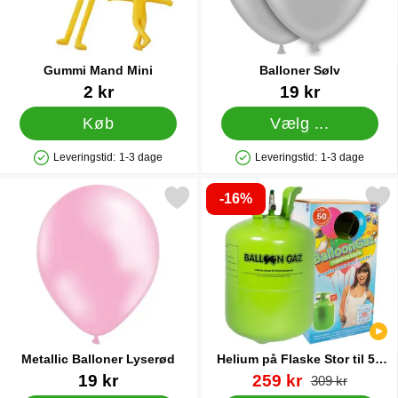
Gummi Mand Mini
Balloner Sølv
Varenr 12483
Varenr 5021
2 kr
19 kr
Køb
Vælg ...
Leveringstid:
1-3 dage
Leveringstid:
1-3 dage
Produkttilgængelighed: På lager
Produkttilgængelighed: På lager
-16%
Markér metallic Balloner Lyserød som favorit
Markér helium på Flaske Stor til 50 B
Metallic Balloner Lyserød
Helium på Flaske Stor til 50
Balloner (20-25 cm)
Varenr 12559
Varenr 13480
pris
19 kr
259 kr
pris
309 kr