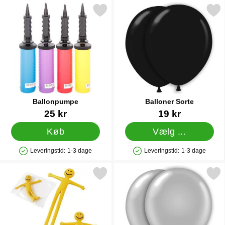
Markér ballonpumpe som favorit
Markér balloner Sort
Ballonpumpe
Balloner Sorte
Varenr 9838
Varenr 1442
25 kr
19 kr
Køb
Vælg ...
Leveringstid:
1-3 dage
Leveringstid:
1-3 dage
Produkttilgængelighed: På lager
Produkttilgængelighed: På lager
Markér gummi Mand Mini som favorit
Markér balloner Søl