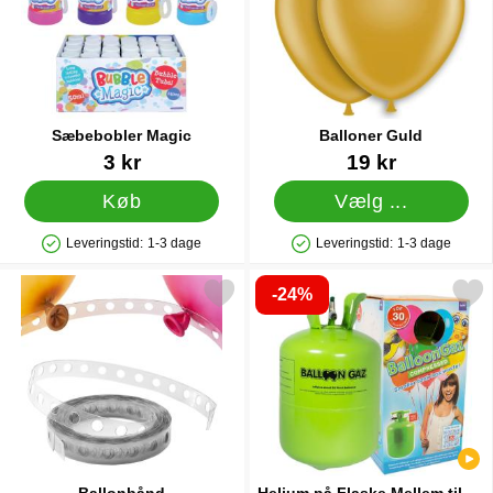
Sæbebobler Magic
Balloner Guld
Varenr 12437
Varenr 5024
3 kr
19 kr
Køb
Vælg ...
Leveringstid:
1-3 dage
Leveringstid:
1-3 dage
Produkttilgængelighed: På lager
Produkttilgængelighed: På lager
-24%
Markér ballonbånd som favorit
Markér helium på Flaske Mellem til 30 