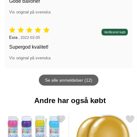
Gode balloner
Vis original på svenska
Anmeldelser: 5 stjerne af 5,
Verificeret køb
Anmeldelser af:
Esra
,
2022-02-05
Supergod kvalitet!
Vis original på svenska
Se alle anmeldelser (12)
Andre har også købt
Markér sæbebobler Magic som favorit
Markér balloner Gul