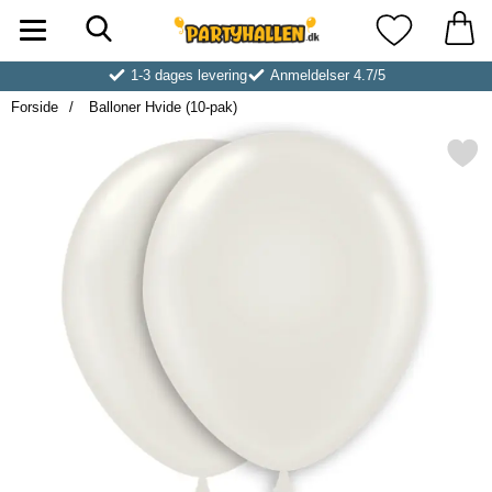
Søg
Startside for Partyhallen AB
Mine favoritt
1-3 dages levering
Anmeldelser 4.7/5
Forside
Balloner Hvide (10-pak)
Markér balloner Hvide (10