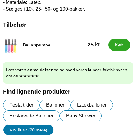
- Materiale: Latex.
- Sælges i 10-, 25-, 50- og 100-pakker.
Tilbehør
25 kr
Ballonpumpe
Køb
Varenr 9838
Læs vores
anmeldelser
og se hvad vores kunder faktisk synes
om os ★★★★★
Find lignende produkter
Festartikler
Balloner
Latexballoner
Ensfarvede Balloner
Baby Shower
Vis flere
(20 mere)
Egenskaper