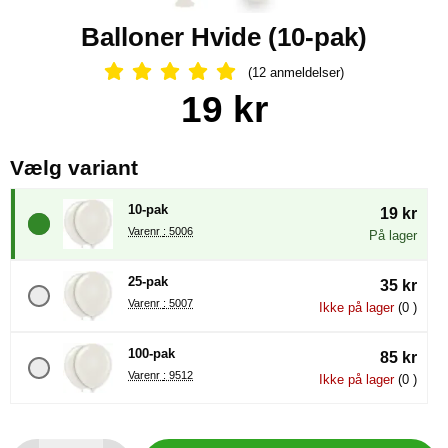
Balloner Hvide (10-pak)
(12 anmeldelser)
Anmeldelser: 5 Stjerne, Spring til al
Køb dette produkt Balloner Hvide
pris
19 kr
, (Valg af en ny radioknap vil
Vælg variant
10-pak
19 kr
Varenr : 5006
På lager
25-pak
35 kr
Varenr : 5007
Ikke på lager
(0 )
100-pak
85 kr
Varenr : 9512
Ikke på lager
(0 )
antal