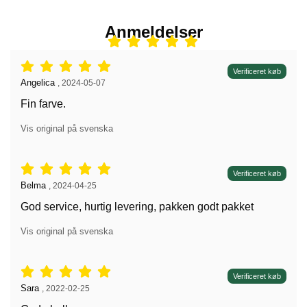
Anmeldelser
Anmeldelser: 5 stjerne af 5,
Verificeret køb
Anmeldelser af:
Angelica
,
2024-05-07
Fin farve.
Vis original på svenska
Anmeldelser: 5 stjerne af 5,
Verificeret køb
Anmeldelser af:
Belma
,
2024-04-25
God service, hurtig levering, pakken godt pakket
Vis original på svenska
Anmeldelser: 5 stjerne af 5,
Verificeret køb
Anmeldelser af:
Sara
,
2022-02-25