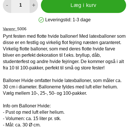
-
+
Læg i kurv
Leveringstid:
1-3 dage
Produkttilgængelighed: På lager
Varenr:
5006
Pynt festen med flotte hvide balloner! Med latexballoner som
disse er en festlig og virkelig flot fejring næsten garanteret.
Virkelig flotte balloner, som med deres flotte hvide farve
bliver en perfekt dekoration til f.eks. bryllup, dåb,
studenterfest og andre hvide fejringer. De kommer også i alt
fra 10 til 100-pakker, perfekt til små og store fester!
Balloner Hvide omfatter hvide latexballoner, som måler ca.
30 cm i diameter. Ballonerne fyldes med luft eller helium.
Vælg mellem 10-, 25-, 50- og 100-pakker.
Info om Balloner Hvide:
- Pust op med luft eller helium.
- Volumen: ca. 15 liter pr. stk.
- Mål: ca. 30 Ø cm.