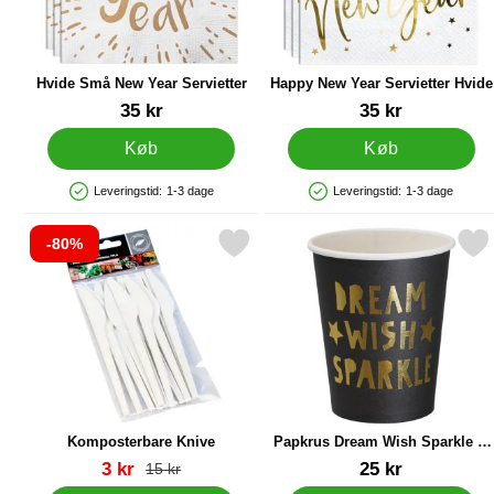
Hvide Små New Year Servietter
Happy New Year Servietter Hvide
Varenr 40481
Varenr 20488
35 kr
35 kr
Køb
Køb
Leveringstid:
1-3 dage
Leveringstid:
1-3 dage
Produkttilgængelighed: På lager
Produkttilgængelighed: På lager
-80%
Markér komposterbare Knive som favorit
Markér papkrus Dream Wish Sp
Komposterbare Knive
Papkrus Dream Wish Sparkle 8-
pak
Varenr 35328
Varenr 85998
pris
3 kr
25 kr
pris
15 kr