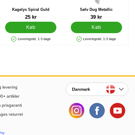
Kagelys Spiral Guld
Sølv Dug Metallic
Varenr 84011
Varenr 12953
25 kr
39 kr
Køb
Køb
Leveringstid:
1-3 dage
Leveringstid:
1-3 dage
Produkttilgængelighed: På lager
Produkttilgængelighed: På lager
g levering
Danmark
0+ artikler
prisgaranti
ges returret