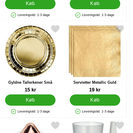
Køb
Køb
Leveringstid:
1-3 dage
Leveringstid:
1-3 dage
Produkttilgængelighed: På lager
Produkttilgængelighed: På lager
sme Sølv som favorit
Markér gyldne Tallerkener Små som favorit
Markér servietter Metallic Gu
Gyldne Tallerkener Små
Servietter Metallic Guld
Varenr 20467
Varenr 41402
15 kr
19 kr
Køb
Køb
Leveringstid:
1-3 dage
Leveringstid:
1-3 dage
Produkttilgængelighed: På lager
Produkttilgængelighed: På lager
v som favorit
kér paptallerkener Små Metallic Rosaguld Stjerne som favorit
Markér plastglas Genanvendelige 40