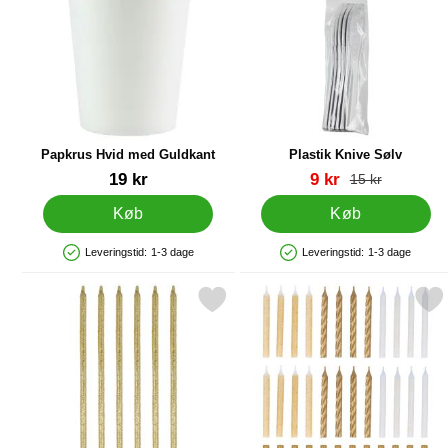
Papkrus Hvid med Guldkant
Plastik Knive Sølv
Varenr 31264
Varenr 36900
pris
19 kr
9 kr
pris
15 kr
Køb
Køb
Leveringstid:
1-3 dage
Leveringstid:
1-3 dage
Produkttilgængelighed: På lager
Produkttilgængelighed: På lager
Markér lange Glitrende Kagelys Guld som favorit
Markér kagelys Spiral Guld o