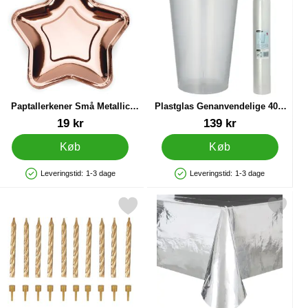
Paptallerkener Små Metallic
Plastglas Genanvendelige 40cl
Rosaguld Stjerne
50-pak
Varenr 22843
Varenr 45339
19 kr
139 kr
Køb
Køb
Leveringstid:
1-3 dage
Leveringstid:
1-3 dage
Produkttilgængelighed: På lager
Produkttilgængelighed: På lager
ld som favorit
Markér kagelys Spiral Guld som favorit
Markér sølv Dug Metallic 