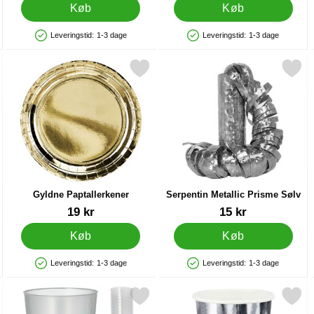
Køb
Køb
Leveringstid:
1-3 dage
Leveringstid:
1-3 dage
Produkttilgængelighed: På lager
Produkttilgængelighed: På lager
Frynser 25-pak som favorit
Markér gyldne Paptallerkener som favorit
Markér serpentin Metallic Pri
Gyldne Paptallerkener
Serpentin Metallic Prisme Sølv
Varenr 20468
Varenr 9765
19 kr
15 kr
Køb
Køb
Leveringstid:
1-3 dage
Leveringstid:
1-3 dage
Produkttilgængelighed: På lager
Produkttilgængelighed: På lager
Sølv som favorit
Markér plastglas Genanvendelige 50cl 30-pak som favorit
Markér krus Metallic Søl
Mar