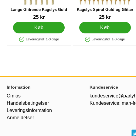
Lange Glitrende Kagelys Guld
Kagelys Spiral Guld og Glitter
Varenr 84018
Varenr 83902
25 kr
25 kr
Køb
Køb
Leveringstid:
1-3 dage
Leveringstid:
1-3 dage
Produkttilgængelighed: På lager
Produkttilgængelighed: På lager
Sidefodsinhold Blandet info og links
Information
Kundeservice
Om os
kundeservice@partyh
Handelsbetingelser
Kundeservice: man-fr
Leveringsinformation
Anmeldelser