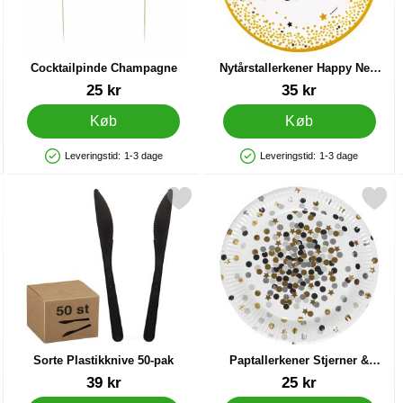
Cocktailpinde Champagne
Nytårstallerkener Happy New
Year
Varenr 12166
Varenr 25087
25 kr
35 kr
Køb
Køb
Leveringstid:
1-3 dage
Leveringstid:
1-3 dage
Produkttilgængelighed: På lager
Produkttilgængelighed: På lager
arkle 8-pak som favorit
Markér sorte Plastikknive 50-pak som favorit
Markér paptallerkener Stjerner & P
Sorte Plastikknive 50-pak
Paptallerkener Stjerner &
Prikker 8-pak
Varenr 35299
Varenr 86006
39 kr
25 kr