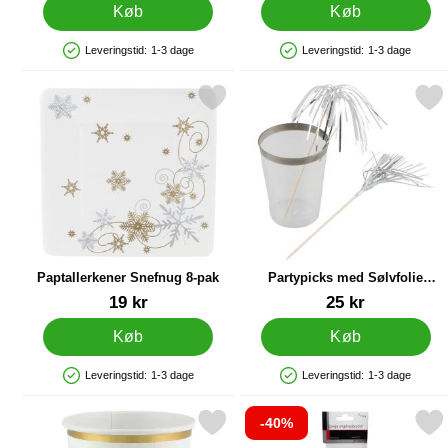
Køb
Køb
Leveringstid:
1-3 dage
Leveringstid:
1-3 dage
Produkttilgængelighed: På lager
Produkttilgængelighed: På lager
Markér paptallerkener Snefnug 8-pak som favorit
Markér partypicks med Sølvfolie 
Paptallerkener Snefnug 8-pak
Partypicks med Sølvfolie
Frynser 25-pak
Varenr 86005
Varenr 86003
19 kr
25 kr
Køb
Køb
Leveringstid:
1-3 dage
Leveringstid:
1-3 dage
Produkttilgængelighed: På lager
Produkttilgængelighed: På lager
-40%
Markér papkrus Hvid med Guldkant som favorit
Markér plastik Knive 