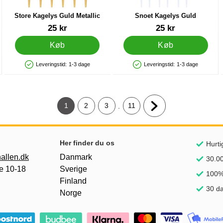
Store Kagelys Guld Metallic
Snoet Kagelys Guld
Varenr 84013
Varenr 84015
25 kr
25 kr
Køb
Køb
Leveringstid:
1-3 dage
Leveringstid:
1-3 dage
Produkttilgængelighed: På lager
Produkttilgængelighed: På lager
1
2
3
11
.
Nuværende side, Side
Gå til side
Gå til side
Gå til side
Næste side
Her finder du os
Hurti
allen.dk
Danmark
30.00
e 10-18
Sverige
100% 
Finland
30 da
Norge