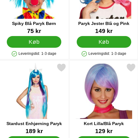
bare vil pifte dit look op med blåt hår, har vi passende blå
parykker til dig. Kig ind i vores store kategori med blå parykker og
opdag vores store udvalg af blå kostumeparykker og
halloweenparykker til rigtig gode priser. Vi tilbyder parykker i blå til
Spiky Blå Paryk Børn
Paryk Jester Blå og Pink
både børn og voksne til enhver lejlighed.
Varenr 43366
Varenr 19419
75 kr
149 kr
Køb
Køb
Leveringstid:
1-3 dage
Leveringstid:
1-3 dage
Produkttilgængelighed: På lager
Produkttilgængelighed: På lager
Markér stardust Enhjørning Paryk som favorit
Markér kort Lilla/Blå P
Stardust Enhjørning Paryk
Kort Lilla/Blå Paryk
Varenr 19426
Varenr 84045
189 kr
129 kr