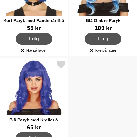
Kort Paryk med Pandehår Blå
Blå Ombre Paryk
Varenr 85611
Varenr 86090
55 kr
109 kr
, Kort Paryk med Pandehår Blå
, Blå Ombre Paryk
Følg
Følg
Ikke på lager
Ikke på lager
Produkttilgængelighed:
Produkttilgængelighed:
Markér blå Paryk med Krøller & Pandehår som favorit
Blå Paryk med Krøller &
Pandehår
Varenr 86094
65 kr
, Blå Paryk med Krøller & Pandehår