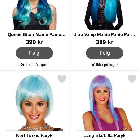
Queen Bitch Manic Panic
Ultra Vamp Manic Panic Paryk
Paryk Mermaid
Atomic Split
Varenr 43212
Varenr 43215
399 kr
389 kr
, Queen Bitch Manic Panic Paryk Mermaid
, Ultra Vamp Manic Pani
Følg
Følg
Ikke på lager
Ikke på lager
Produkttilgængelighed:
Produkttilgængelighed:
Markér kort Turkis Paryk som favorit
Markér lang Blå/Lilla P
Kort Turkis Paryk
Lang Blå/Lilla Paryk