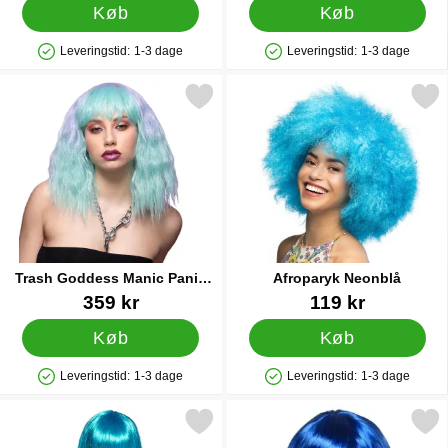
Køb
Køb
Leveringstid:
1-3 dage
Leveringstid:
1-3 dage
Produkttilgængelighed: På lager
Produkttilgængelighed: På lager
r trash Goddess Manic Panic Paryk Lavender Mist som favorit
Markér afroparyk Neon
Trash Goddess Manic Panic
Afroparyk Neonblå
Paryk Lavender Mist
Varenr 43568
Varenr 88728
359 kr
119 kr
Køb
Køb
Leveringstid:
1-3 dage
Leveringstid:
1-3 dage
Produkttilgængelighed: På lager
Produkttilgængelighed: På lager
Markér laguna Paryk Blå som favorit
Markér kort Page Blå P