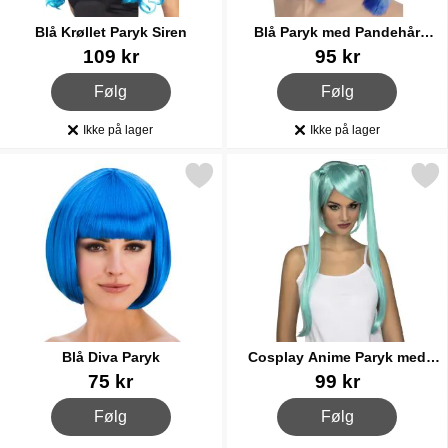
Blå Krøllet Paryk Siren
Blå Paryk med Pandehår
Elegant
Varenr 13417
Varenr 13472
109 kr
95 kr
, Blå Krøllet Paryk Siren
, Blå Paryk med Pandeh
Følg
Følg
Ikke på lager
Ikke på lager
Produkttilgængelighed:
Produkttilgængelighed:
Markér blå Diva Paryk som favorit
Markér cosplay Anime Paryk med
Blå Diva Paryk
Cosplay Anime Paryk med
Kvaster Blå
Varenr 17120
Varenr 18259
75 kr
99 kr
, Blå Diva Paryk
, Cosplay Anime Paryk 
Følg
Følg