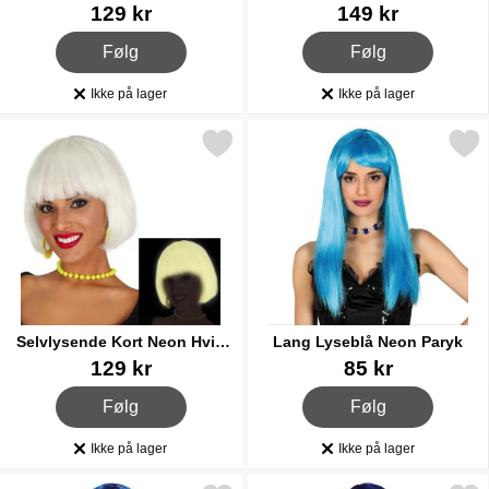
Varenr 84046
Varenr 84047
129 kr
149 kr
, Kort Turkis Paryk
, Lang Blå/Lilla Paryk
Følg
Følg
Ikke på lager
Ikke på lager
Produkttilgængelighed:
Produkttilgængelighed:
Markér selvlysende Kort Neon Hvid Paryk som favorit
Markér lang Lyseblå Neon
Selvlysende Kort Neon Hvid
Lang Lyseblå Neon Paryk
Paryk
Varenr 84049
Varenr 84053
129 kr
85 kr
, Selvlysende Kort Neon Hvid Paryk
, Lang Lyseblå Neon Pa
Følg
Følg
Ikke på lager
Ikke på lager
Produkttilgængelighed:
Produkttilgængelighed: