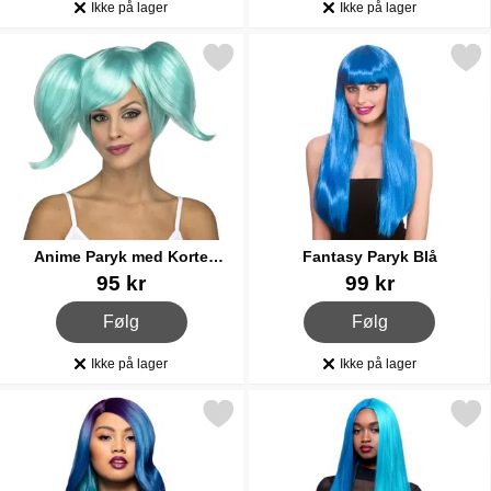
Ikke på lager
Ikke på lager
Produkttilgængelighed:
Produkttilgængelighed:
Markér anime Paryk med Korte Kvaster Blå som favorit
Markér fantasy Paryk 
Anime Paryk med Korte
Fantasy Paryk Blå
Kvaster Blå
Varenr 18261
Varenr 20103
95 kr
99 kr
, Anime Paryk med Korte Kvaster Blå
, Fantasy Paryk Blå
Følg
Følg
Ikke på lager
Ikke på lager
Produkttilgængelighed:
Produkttilgængelighed:
rkér queen Bitch Manic Panic Paryk Mermaid som favorit
Markér ultra Vamp Manic Panic Par