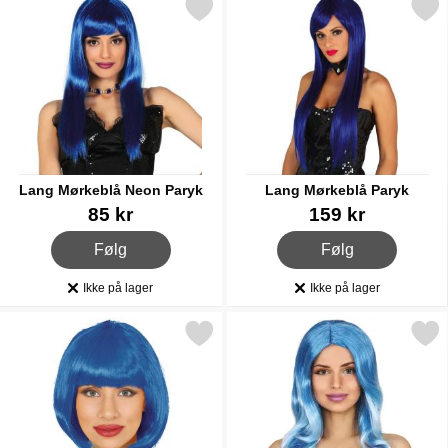
Markér lang Mørkeblå Neon Paryk som favorit
Markér lang Mørkeblå P
Lang Mørkeblå Neon Paryk
Lang Mørkeblå Paryk
Varenr 84054
Varenr 84060
85 kr
159 kr
, Lang Mørkeblå Neon Paryk
, Lang Mørkeblå Paryk
Følg
Følg
Ikke på lager
Ikke på lager
Produkttilgængelighed:
Produkttilgængelighed:
Markér kort Paryk med Pandehår Blå som favorit
Markér blå Ombre Par