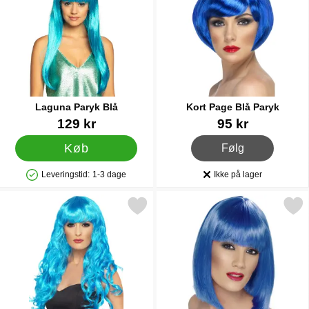
Laguna Paryk Blå
Kort Page Blå Paryk
Varenr 22952
Varenr 1089
129 kr
95 kr
, Kort Page Blå Paryk
Køb
Følg
Leveringstid:
1-3 dage
Ikke på lager
Produkttilgængelighed: På lager
Produkttilgængelighed:
Markér blå Krøllet Paryk Siren som favorit
Markér blå Paryk med Pandeh