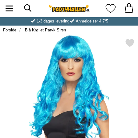
Søg
Startside for Partyhallen AB
Mine favoritt
1-3 dages levering
Anmeldelser 4.7/5
Forside
Blå Krøllet Paryk Siren
Markér blå Krøllet Paryk 