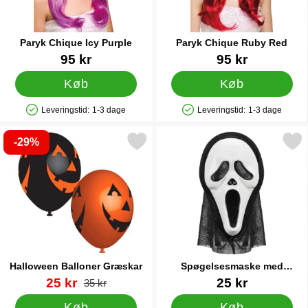
Paryk Chique Icy Purple
Paryk Chique Ruby Red
Varenr 19434
Varenr 19427
95 kr
95 kr
Køb
Køb
Leveringstid:
1-3 dage
Leveringstid:
1-3 dage
Produkttilgængelighed: På lager
Produkttilgængelighed: På lager
-29%
Markér halloween Balloner Græskar som favorit
Markér spøgelsesmaske med S
Halloween Balloner Græskar
Spøgelsesmaske med
Stofbagside
Varenr 24201
pris
Varenr 88536
25 kr
25 kr
pris
35 kr
Køb
Køb