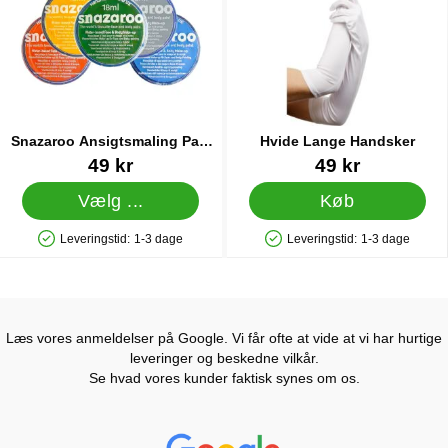
Snazaroo Ansigtsmaling Pale
Hvide Lange Handsker
Blue
Varenr 13644
Varenr 6990
49 kr
49 kr
Vælg ...
Køb
Leveringstid:
1-3 dage
Leveringstid:
1-3 dage
Produkttilgængelighed: På lager
Produkttilgængelighed: På lager
Læs vores anmeldelser på Google. Vi får ofte at vide at vi har hurtige
leveringer og beskedne vilkår.
Se hvad vores kunder faktisk synes om os.
Prisjakt Anmeldelser: 4.7 Stjerne