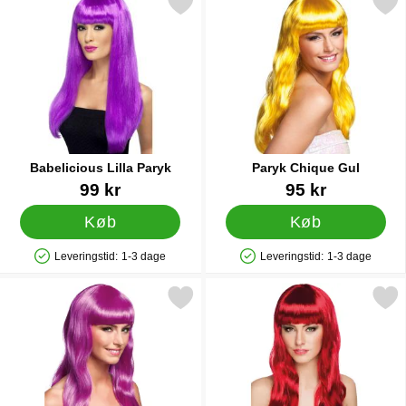
Markér babelicious Lilla Paryk som favorit
Markér paryk Chique G
Babelicious Lilla Paryk
Paryk Chique Gul
Varenr 1114
Varenr 19438
99 kr
95 kr
Køb
Køb
Leveringstid:
1-3 dage
Leveringstid:
1-3 dage
Produkttilgængelighed: På lager
Produkttilgængelighed: På lager
Markér paryk Chique Icy Purple som favorit
Markér paryk Chique Rub