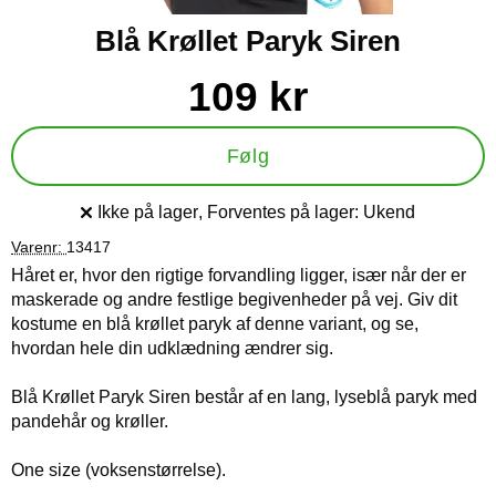
Blå Krøllet Paryk Siren
Køb dette produkt Blå Krøllet Paryk Siren
pris
109 kr
Følg
Ikke på lager
, Forventes på lager:
Ukend
Produkttilgængelighed:
Varenr:
13417
Håret er, hvor den rigtige forvandling ligger, især når der er
maskerade og andre festlige begivenheder på vej. Giv dit
kostume en blå krøllet paryk af denne variant, og se,
hvordan hele din udklædning ændrer sig.
Blå Krøllet Paryk Siren består af en lang, lyseblå paryk med
pandehår og krøller.
One size (voksenstørrelse).