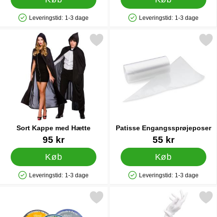
Leveringstid:
1-3 dage
Leveringstid:
1-3 dage
Produkttilgængelighed: På lager
Produkttilgængelighed: På lager
Markér sort Kappe med Hætte som favorit
Markér patisse Engangsspr
Sort Kappe med Hætte
Patisse Engangssprøjeposer
Varenr 13485
Varenr 16756
95 kr
55 kr
Køb
Køb
Leveringstid:
1-3 dage
Leveringstid:
1-3 dage
Produkttilgængelighed: På lager
Produkttilgængelighed: På lager
Markér snazaroo Ansigtsmaling Pale Blue som favorit
Markér hvide Lange Han