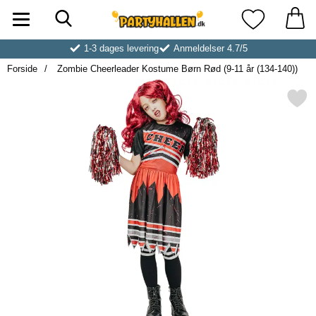
Søg
Startside for Partyhallen AB
Mine favoritt
1-3 dages levering
Anmeldelser 4.7/5
Forside
Zombie Cheerleader Kostume Børn Rød (9-11 år (134-140))
Markér zombie Cheerleader Kostume Børn R