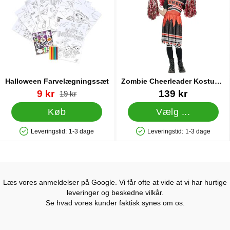
Halloween Farvelægningssæt
Zombie Cheerleader Kostume
Børn Rød 11-13 år
Varenr 88953
pris
Varenr 43595
9 kr
139 kr
pris
19 kr
Køb
Vælg ...
Leveringstid:
1-3 dage
Leveringstid:
1-3 dage
Produkttilgængelighed: På lager
Produkttilgængelighed: På lager
Læs vores anmeldelser på Google. Vi får ofte at vide at vi har hurtige
leveringer og beskedne vilkår.
Se hvad vores kunder faktisk synes om os.