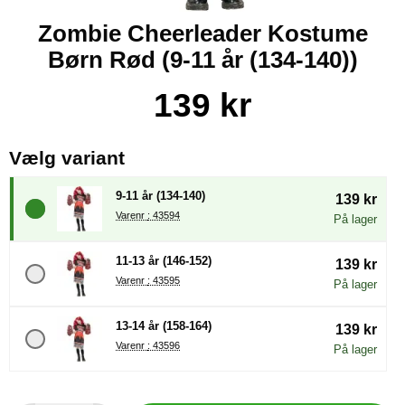
Zombie Cheerleader Kostume
Børn Rød (9-11 år (134-140))
Køb dette produkt Zombie Cheerleader Kostume Børn Rød
pris
139 kr
, (Valg af en ny radioknap vil
Vælg variant
9-11 år (134-140)
139 kr
Varenr : 43594
På lager
11-13 år (146-152)
139 kr
Varenr : 43595
På lager
13-14 år (158-164)
139 kr
Varenr : 43596
På lager