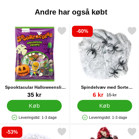
Andre har også købt
-60%
Markér spooktacular Halloweenslik 291g som favorit
Markér spindelvæv med Sorte Ed
Spooktacular Halloweenslik
Spindelvæv med Sorte
291g
Edderkopper 40g
Varenr 88814
Varenr 38697
pris
35 kr
6 kr
pris
15 kr
Køb
Køb
Leveringstid:
1-3 dage
Leveringstid:
1-3 dage
Produkttilgængelighed: På lager
Produkttilgængelighed: På lager
-53%
Markér halloween Farvelægningssæt som favorit
Markér zombie Cheerleader Kostume 