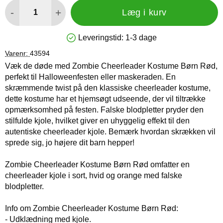
antal
-
+
Læg i kurv
Leveringstid:
1-3 dage
Produkttilgængelighed: På lager
Varenr:
43594
Væk de døde med Zombie Cheerleader Kostume Børn Rød,
perfekt til Halloweenfesten eller maskeraden. En
skræmmende twist på den klassiske cheerleader kostume,
dette kostume har et hjemsøgt udseende, der vil tiltrække
opmærksomhed på festen. Falske blodpletter pryder den
stilfulde kjole, hvilket giver en uhyggelig effekt til den
autentiske cheerleader kjole. Bemærk hvordan skrækken vil
sprede sig, jo højere dit barn hepper!
Zombie Cheerleader Kostume Børn Rød omfatter en
cheerleader kjole i sort, hvid og orange med falske
blodpletter.
Info om Zombie Cheerleader Kostume Børn Rød:
- Udklædning med kjole.