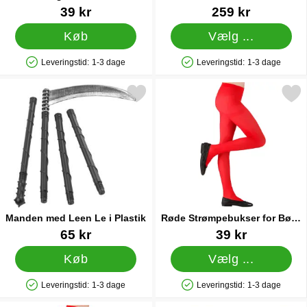
Børnekostume 8-10 år
Varenr 16065
Varenr 18710
39 kr
259 kr
Køb
Vælg ...
Leveringstid:
1-3 dage
Leveringstid:
1-3 dage
Produkttilgængelighed: På lager
Produkttilgængelighed: På lager
Markér manden med Leen Le i Plastik som favorit
Markér røde Strømpebukser for B
Manden med Leen Le i Plastik
Røde Strømpebukser for Børn
11-14 år
Varenr 11867
Varenr 43769
65 kr
39 kr
Køb
Vælg ...
Leveringstid:
1-3 dage
Leveringstid:
1-3 dage
Produkttilgængelighed: På lager
Produkttilgængelighed: På lager