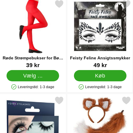
Markér røde Strømpebukser for Børn 7-10 år som favorit
Markér feisty Feline Ansigt
Røde Strømpebukser for Børn
Feisty Feline Ansigtssmykker
7-10 år
Varenr 43768
Varenr 24424
39 kr
49 kr
Vælg ...
Køb
Leveringstid:
1-3 dage
Leveringstid:
1-3 dage
Produkttilgængelighed: På lager
Produkttilgængelighed: På lager
Markér falske Øjenvipper Sorte Fyldige som favorit
Markér ræveører og Ha