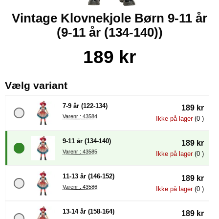
Vintage Klovnekjole Børn 9-11 år
(9-11 år (134-140))
Køb dette produkt Vintage Klovnekjole Børn 9-11 år
pris
189 kr
, (Valg af en ny radioknap vil
Vælg variant
7-9 år (122-134)
189 kr
Varenr : 43584
Ikke på lager
(0 )
9-11 år (134-140)
189 kr
Varenr : 43585
Ikke på lager
(0 )
11-13 år (146-152)
189 kr
Varenr : 43586
Ikke på lager
(0 )
13-14 år (158-164)
189 kr