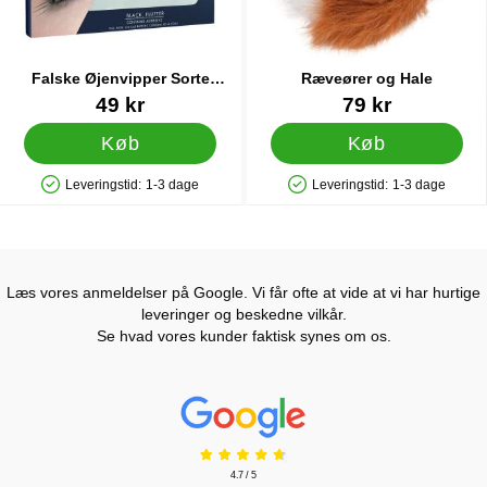
Falske Øjenvipper Sorte
Ræveører og Hale
Fyldige
Varenr 18640
Varenr 17099
49 kr
79 kr
Køb
Køb
Leveringstid:
1-3 dage
Leveringstid:
1-3 dage
Produkttilgængelighed: På lager
Produkttilgængelighed: På lager
Læs vores anmeldelser på Google. Vi får ofte at vide at vi har hurtige
leveringer og beskedne vilkår.
Se hvad vores kunder faktisk synes om os.
Prisjakt Anmeldelser: 4.7 Stjerne
4.7 / 5