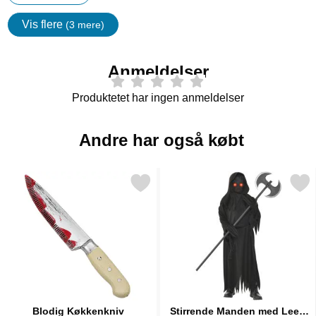
Vis flere
(3 mere)
Egenskaper
Anmeldelser
Produktetet har ingen anmeldelser
Andre har også købt
Markér blodig Køkkenkniv som favorit
Markér stirrende Manden med Leen Bø
Blodig Køkkenkniv
Stirrende Manden med Leen