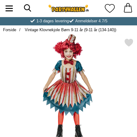
Søg
Startside for Partyhallen AB
Mine favoritt
1-3 dages levering
Anmeldelser 4.7/5
Forside
Vintage Klovnekjole Børn 9-11 år (9-11 år (134-140))
Markér vintage Klovnekjole Børn 9-11 år