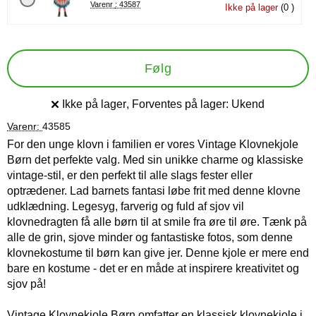
Varenr : 43587
Ikke på lager
(0 )
Følg
Ikke på lager
, Forventes på lager:
Ukend
Produkttilgængelighed:
Varenr:
43585
For den unge klovn i familien er vores Vintage Klovnekjole
Børn det perfekte valg. Med sin unikke charme og klassiske
vintage-stil, er den perfekt til alle slags fester eller
optrædener. Lad barnets fantasi løbe frit med denne klovne
udklædning. Legesyg, farverig og fuld af sjov vil
klovnedragten få alle børn til at smile fra øre til øre. Tænk på
alle de grin, sjove minder og fantastiske fotos, som denne
klovnekostume til børn kan give jer. Denne kjole er mere end
bare en kostume - det er en måde at inspirere kreativitet og
sjov på!
Vintage Klovnekjole Børn omfatter en klassisk klovnekjole i