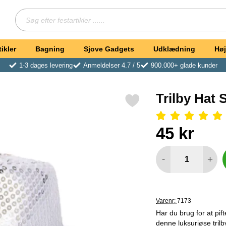
Søg
Søg efter festartikler ...
ikler
Bagning
Sjove Gadgets
Udklædning
Høj
1-3 dages levering
Anmeldelser 4.7 / 5
900.000+ glade kunder
Trilby Hat S
Markér trilby Hat Sølv Pailletter som favorit
Anmeldelser: 5 Stjerne, S
Køb dette produkt Tril
pris
45 kr
antal
-
+
Varenr:
7173
Har du brug for at pif
denne luksuriøse trilby