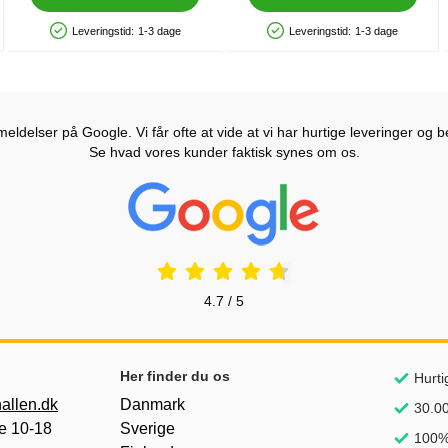
Leveringstid:
1-3 dage
Leveringstid:
1-3 dage
Produkttilgængelighed: På lager
Produkttilgængelighed: På lager
ldelser på Google. Vi får ofte at vide at vi har hurtige leveringer og b
Se hvad vores kunder faktisk synes om os.
Prisjakt Anmeldelser: 4.7 Stjerne
4.7 / 5
Her finder du os
Hurti
allen.dk
Danmark
30.00
e 10-18
Sverige
100% 