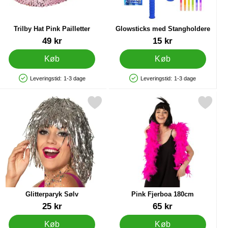
Trilby Hat Pink Pailletter
Glowsticks med Stangholdere
Varenr 7175
Varenr 16833
49 kr
15 kr
Køb
Køb
Leveringstid:
1-3 dage
Leveringstid:
1-3 dage
Produkttilgængelighed: På lager
Produkttilgængelighed: På lager
 som favorit
Markér glitterparyk Sølv som favorit
Markér pink Fjerboa 180cm
Glitterparyk Sølv
Pink Fjerboa 180cm
Varenr 40499
Varenr 41411
25 kr
65 kr
Køb
Køb