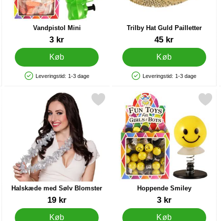
Vandpistol Mini
Trilby Hat Guld Pailletter
Varenr 13289
Varenr 7172
3 kr
45 kr
Køb
Køb
Leveringstid:
1-3 dage
Leveringstid:
1-3 dage
Produkttilgængelighed: På lager
Produkttilgængelighed: På lager
ailletter som favorit
Markér halskæde med Sølv Blomster som favorit
Markér hoppende Smiley
Halskæde med Sølv Blomster
Hoppende Smiley
Varenr 15512
Varenr 12964
19 kr
3 kr
Køb
Køb