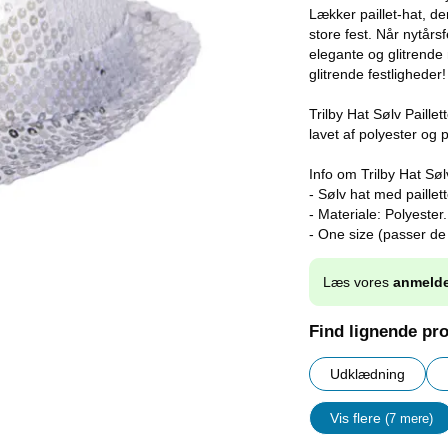
Lækker paillet-hat, de
store fest. Når nytårs
elegante og glitrende 
glitrende festligheder!
Trilby Hat Sølv Paillet
lavet af polyester og p
Info om Trilby Hat Sølv
- Sølv hat med paillett
- Materiale: Polyester.
- One size (passer de 
Læs vores
anmelde
Find lignende pr
Udklædning
Vis flere
(7 mere)
Egenskap