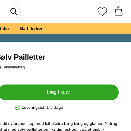
Foretag søgning
Mine favoritte
tider
Bartilbehør
ølv Pailletter
(1 anmeldelser)
pring til alle anmeldelser
by Hat Sølv Pailletter
Læg i kurv
Leveringstid:
1-3 dage
Produkttilgængelighed: På lager
te dit nytårsoutfit op med lidt ekstra bling bling og glamour? Brug
hat med sølv-pailletter og fiks din fest-outfit på et øjeblik.