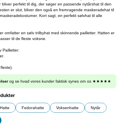
r bliver perfekt til dig, der søger en passende nytårshat til den
festen er slut, bliver den også en fremragende maskeradehat til
maskeradekostumer. Kort sagt, en perfekt sølvhat til alle
ter omfatter en sølv trilbyhat med skinnende pailletter. Hatten er
asser til de fleste voksne.
 Pailletter:
er.
fleste).
lser
og se hvad vores kunder faktisk synes om os ★★★★★
odukter
Hatte
Fedorahatte
Voksenhatte
Nytår
er