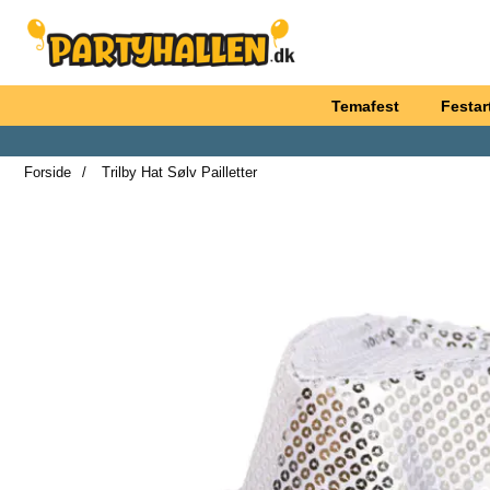
Startside for Partyhallen AB
Temafest
Festart
Forside
Trilby Hat Sølv Pailletter