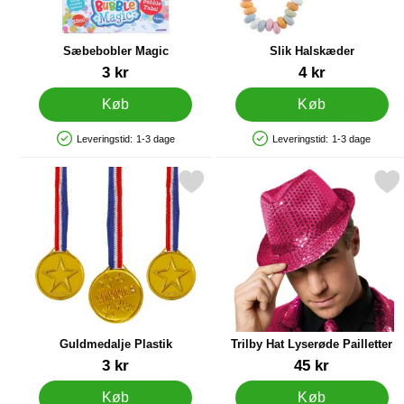
Sæbebobler Magic
Slik Halskæder
Varenr 12437
Varenr 10739
3 kr
4 kr
Køb
Køb
Leveringstid:
1-3 dage
Leveringstid:
1-3 dage
Produkttilgængelighed: På lager
Produkttilgængelighed: På lager
Markér guldmedalje Plastik som favorit
Markér trilby Hat Lyserøde P
Guldmedalje Plastik
Trilby Hat Lyserøde Pailletter
Varenr 12482
Varenr 85100
3 kr
45 kr
Køb
Køb