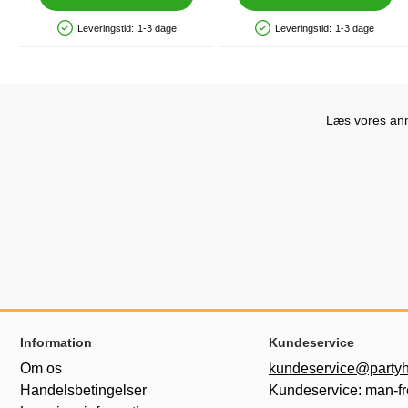
Leveringstid:
1-3 dage
Leveringstid:
1-3 dage
Produkttilgængelighed: På lager
Produkttilgængelighed: På lager
Læs vores anme
Sidefodsinhold Blandet info og links
Information
Kundeservice
Om os
kundeservice@partyh
Handelsbetingelser
Kundeservice: man-fr