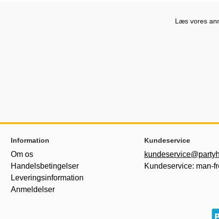
Læs vores anme
Sidefodsinhold Blandet info og links
Information
Kundeservice
Om os
kundeservice@partyh
Handelsbetingelser
Kundeservice: man-fr
Leveringsinformation
Anmeldelser