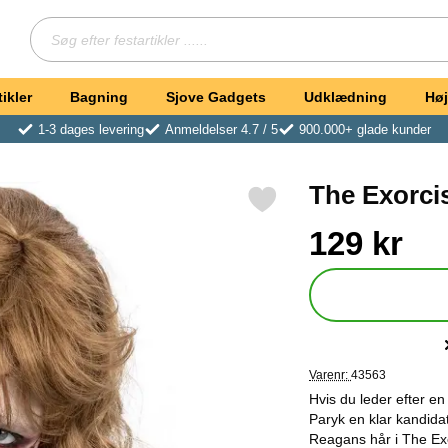
Søg
Søg efter festartikler ...
ikler
Bagning
Sjove Gadgets
Udklædning
Høj
1-3 dages levering
Anmeldelser 4.7 / 5
900.000+ glade kunder
The Exorci
Markér the Exorcist Regan Paryk som favorit
Køb dette produkt Th
pris
129 kr
Varenr:
43563
Hvis du leder efter e
Paryk en klar kandida
Reagans hår i The Exo