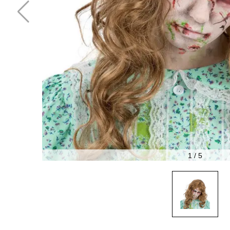
1
/
5