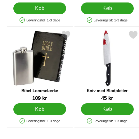
Køb
Køb
Leveringstid:
1-3 dage
Leveringstid:
1-3 dage
Produkttilgængelighed: På lager
Produkttilgængelighed: På lager
Markér bibel Lommelærke som favorit
Markér kniv med Blodpl
Bibel Lommelærke
Kniv med Blodpletter
Varenr 1319
Varenr 19394
109 kr
45 kr
Køb
Køb
Leveringstid:
1-3 dage
Leveringstid:
1-3 dage
Produkttilgængelighed: På lager
Produkttilgængelighed: På lager