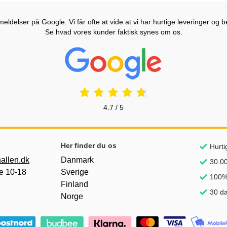
ldelser på Google. Vi får ofte at vide at vi har hurtige leveringer og b
Se hvad vores kunder faktisk synes om os.
Prisjakt Anmeldelser: 4.7 Stjerne
4.7 / 5
Her finder du os
Hurti
allen.dk
Danmark
30.00
e 10-18
Sverige
100% 
Finland
30 da
Norge