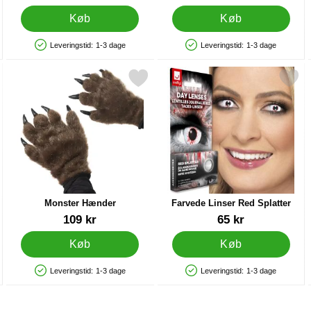
Køb
Køb
Leveringstid:
1-3 dage
Leveringstid:
1-3 dage
Produkttilgængelighed: På lager
Produkttilgængelighed: På lager
etter som favorit
Markér monster Hænder som favorit
Markér farvede Linser Red Sp
Monster Hænder
Farvede Linser Red Splatter
Varenr 13405
Varenr 15185
109 kr
65 kr
Køb
Køb
Leveringstid:
1-3 dage
Leveringstid:
1-3 dage
Produkttilgængelighed: På lager
Produkttilgængelighed: På lager