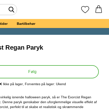
Foretag søgning
Mine favoritte
tider
Bartilbehør
st Regan Paryk
e Exorcist Regan Paryk
Følg
Ikke på lager
, Forventes på lager:
Ukend
Produkttilgængelighed:
n virkelig isnende halloween paryk, så er The Exorcist Regan
t. Denne paryk genskaber den uforglemmelige visuelle effekt af
rcist, perfekt til at skabe et realistisk og skræmmende