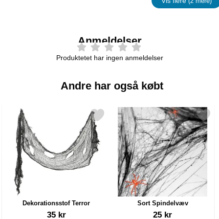
Vis flere
(2 mere)
Egenskap
Anmeldelser
Produktetet har ingen anmeldelser
Andre har også købt
oration som favorit
Markér dekorationsstof Terror som favorit
Markér sort Spindelvæv
Dekorationsstof Terror
Sort Spindelvæv
Varenr 11698
Varenr 16225
35 kr
25 kr