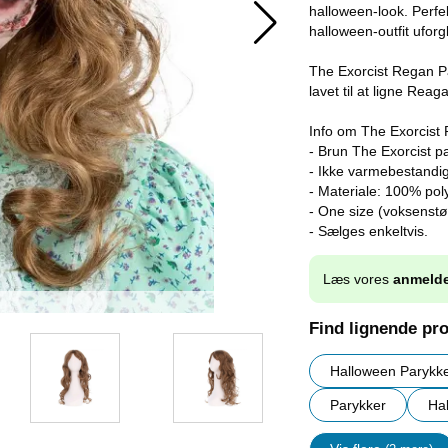
halloween-look. Perfe
halloween-outfit ufor
The Exorcist Regan Pa
lavet til at ligne Reag
Info om The Exorcist
- Brun The Exorcist p
- Ikke varmebestandig
- Materiale: 100% pol
- One size (voksenstø
- Sælges enkeltvis.
Læs vores
anmelde
Find lignende pr
Halloween Parykk
Parykker
Ha