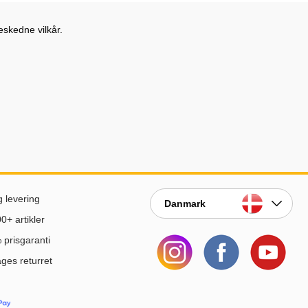
eskedne vilkår.
g levering
Danmark
0+ artikler
prisgaranti
ges returret