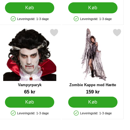
Køb
Køb
Leveringstid:
1-3 dage
Leveringstid:
1-3 dage
Produkttilgængelighed: På lager
Produkttilgængelighed: På lager
latter som favorit
Markér vampyrparyk som favorit
Markér zombie Kappe med Hæt
Vampyrparyk
Zombie Kappe med Hætte
Varenr 84791
Varenr 86830
65 kr
159 kr
Køb
Køb
Leveringstid:
1-3 dage
Leveringstid:
1-3 dage
Produkttilgængelighed: På lager
Produkttilgængelighed: På lager