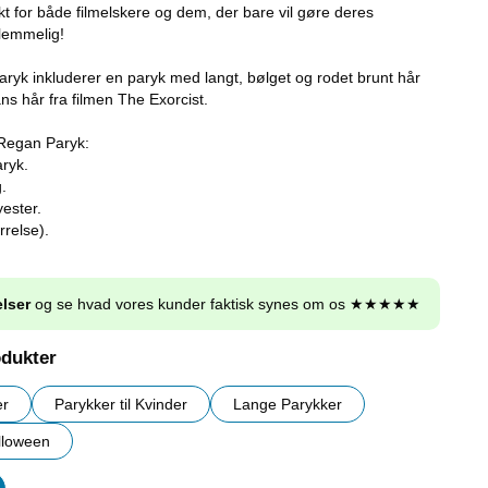
kt for både filmelskere og dem, der bare vil gøre deres
glemmelig!
ryk inkluderer en paryk med langt, bølget og rodet brunt hår
ans hår fra filmen The Exorcist.
 Regan Paryk:
aryk.
.
yester.
rrelse).
lser
og se hvad vores kunder faktisk synes om os ★★★★★
odukter
er
Parykker til Kvinder
Lange Parykker
lloween