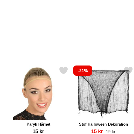
-21%
Markér paryk Hårnet som favorit
Markér stof Halloween Dek
Paryk Hårnet
Stof Halloween Dekoration
Varenr 7796
Varenr 18992
pris
15 kr
15 kr
pris
19 kr