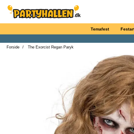
Startside for Partyhallen AB
Temafest
Festart
Forside
The Exorcist Regan Paryk