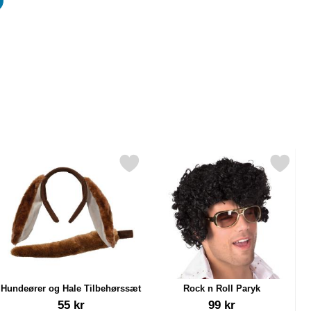
er
 som favorit
Markér hundeører og Hale Tilbehørssæt som favorit
Markér rock n Roll Paryk 
Hundeører og Hale Tilbehørssæt
Rock n Roll Paryk
Varenr 13601
Varenr 22960
55 kr
99 kr