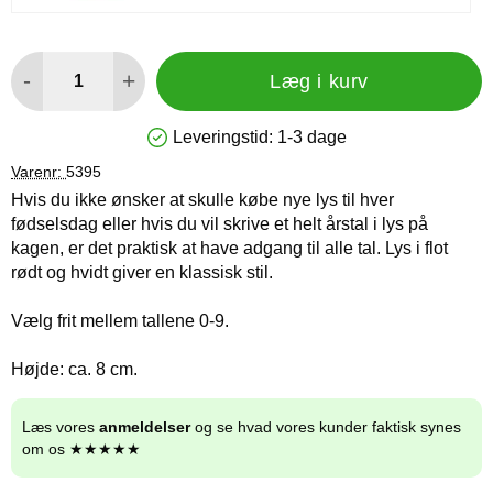
antal
-
+
Læg i kurv
Leveringstid:
1-3 dage
Produkttilgængelighed: På lager
Varenr:
5395
Hvis du ikke ønsker at skulle købe nye lys til hver
fødselsdag eller hvis du vil skrive et helt årstal i lys på
kagen, er det praktisk at have adgang til alle tal. Lys i flot
rødt og hvidt giver en klassisk stil.
Vælg frit mellem tallene 0-9.
Højde: ca. 8 cm.
Læs vores
anmeldelser
og se hvad vores kunder faktisk synes
om os ★★★★★