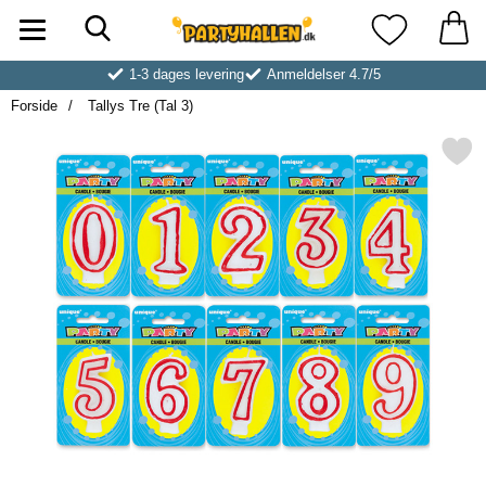
Søg
Startside for Partyhallen AB
Mine favoritt
1-3 dages levering
Anmeldelser 4.7/5
Forside
Tallys Tre (Tal 3)
Markér tallys Tre (Tal 