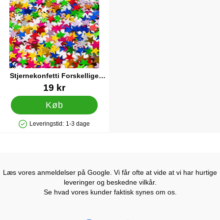
Stjernekonfetti Forskellige
Farver
Varenr 41002
19 kr
Køb
Leveringstid:
1-3 dage
Produkttilgængelighed: På lager
Læs vores anmeldelser på Google. Vi får ofte at vide at vi har hurtige
leveringer og beskedne vilkår.
Se hvad vores kunder faktisk synes om os.