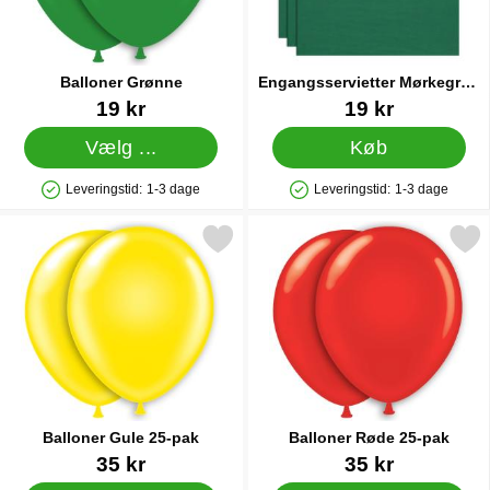
Balloner Grønne
Engangsservietter Mørkegrøn
24 x 24 cm 20-pak
Varenr 1437
Varenr 83172
19 kr
19 kr
Vælg ...
Køb
Leveringstid:
1-3 dage
Leveringstid:
1-3 dage
Produkttilgængelighed: På lager
Produkttilgængelighed: På lager
Markér balloner Gule 25-pak som favorit
Markér balloner Røde 25
Balloner Gule 25-pak
Balloner Røde 25-pak
Varenr 1439
Varenr 5019
35 kr
35 kr