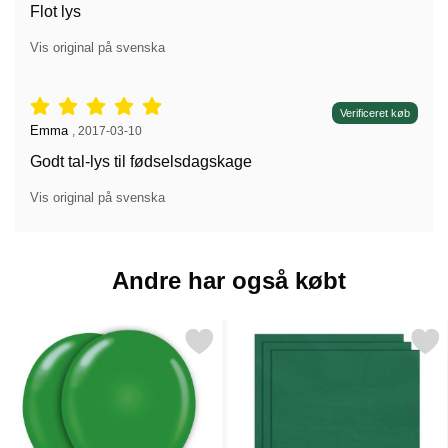
Flot lys
Vis original på svenska
Anmeldelser: 5 stjerne af 5,
Verificeret køb
Anmeldelser af:
Emma
,
2017-03-10
Godt tal-lys til fødselsdagskage
Vis original på svenska
Andre har også købt
Markér balloner Grønne som favorit
Markér engangsservietter Mørkegrøn 