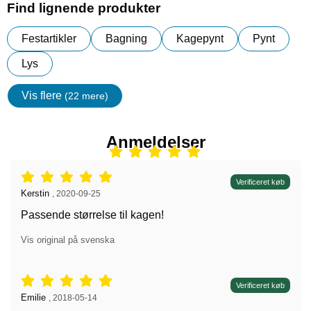
Find lignende produkter
Festartikler
Bagning
Kagepynt
Pynt
Lys
Vis flere
(22 mere)
Egenskaper
Anmeldelser
Anmeldelser: 5 stjerne af 5,
Verificeret køb
Anmeldelser af:
Kerstin
,
2020-09-25
Passende størrelse til kagen!
Vis original på svenska
Anmeldelser: 5 stjerne af 5,
Verificeret køb
Anmeldelser af:
Emilie
,
2018-05-14