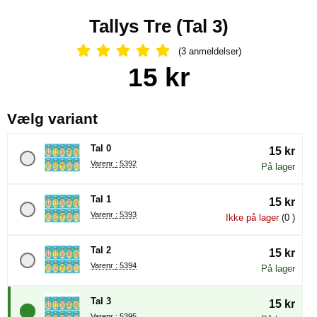
Tallys Tre (Tal 3)
(3 anmeldelser)
Anmeldelser: 5 Stjerne, Spring til al
Køb dette produkt Tallys Tre
pris
15 kr
, (Valg af en ny radioknap vil
Vælg variant
Tal 0
15 kr
Varenr : 5392
På lager
Tal 1
15 kr
Varenr : 5393
Ikke på lager
(0 )
Tal 2
15 kr
Varenr : 5394
På lager
Tal 3
15 kr
Varenr : 5395