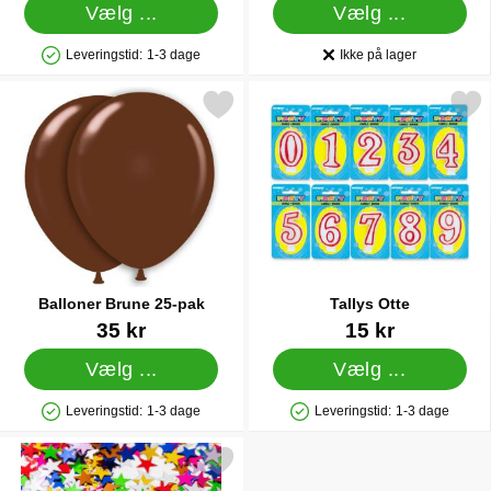
Vælg ...
Vælg ...
Leveringstid:
1-3 dage
Ikke på lager
Produkttilgængelighed: På lager
Produkttilgængelighed:
Markér balloner Brune 25-pak som favorit
Markér tallys Otte
Balloner Brune 25-pak
Tallys Otte
Varenr 1431
Varenr 5400
35 kr
15 kr
Vælg ...
Vælg ...
Leveringstid:
1-3 dage
Leveringstid:
1-3 dage
Produkttilgængelighed: På lager
Produkttilgængelighed: På lager
Markér stjernekonfetti Forskellige Farver som favorit