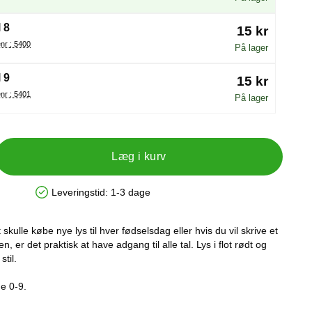
 8
15 kr
Varenr : 5400
På lager
 9
15 kr
Varenr : 5401
På lager
Læg i kurv
Leveringstid:
1-3 dage
Produkttilgængelighed: På lager
skulle købe nye lys til hver fødselsdag eller hvis du vil skrive et
en, er det praktisk at have adgang til alle tal. Lys i flot rødt og
stil.
ne 0-9.