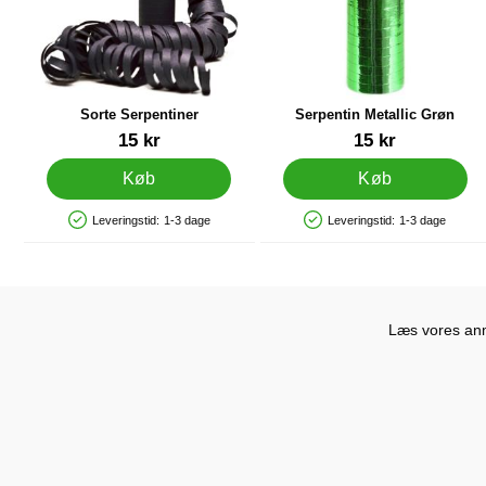
Sorte Serpentiner
Serpentin Metallic Grøn
Varenr 12801
Varenr 11495
15 kr
15 kr
Køb
Køb
Leveringstid:
1-3 dage
Leveringstid:
1-3 dage
Produkttilgængelighed: På lager
Produkttilgængelighed: På lager
Læs vores anme