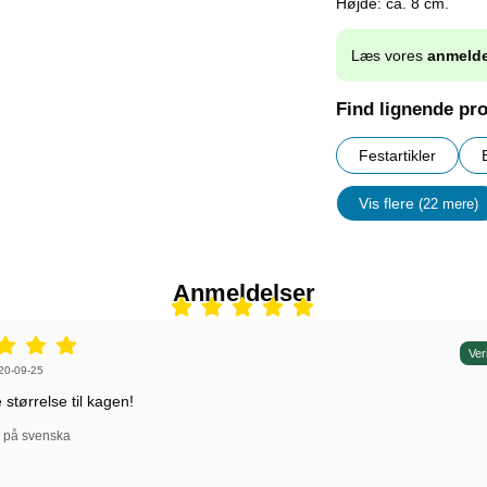
Højde: ca. 8 cm.
Læs vores
anmelde
Find lignende pr
Festartikler
Vis flere
(22 mere)
Egenskap
Anmeldelser
r: 5 stjerne af 5,
Ver
r af:
20-09-25
størrelse til kagen!
l på svenska