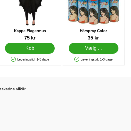
Kappe Flagermus
Hårspray Color
Varenr 38675
Varenr 1406
75 kr
35 kr
Køb
Vælg ...
Leveringstid:
1-3 dage
Leveringstid:
1-3 dage
Produkttilgængelighed: På lager
Produkttilgængelighed: På lager
eskedne vilkår.