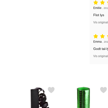
Anmeldelse
Anmeldelse
Emilie
,
201
Flot lys
Vis origina
Anmeldelse
Anmeldelse
Emma
,
201
Godt tal-
Vis origina
Markér sorte Serpentiner som favorit
Markér serpentin Metalli