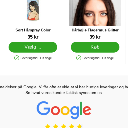
Sort Hårspray Color
Hårbøjle Flagermus Glitter
Varenr 1404
Varenr 43773
35 kr
39 kr
Vælg ...
Køb
Leveringstid:
1-3 dage
Leveringstid:
1-3 dage
Produkttilgængelighed: På lager
Produkttilgængelighed: På lager
ldelser på Google. Vi får ofte at vide at vi har hurtige leveringer og b
Se hvad vores kunder faktisk synes om os.
Prisjakt Anmeldelser: 4.7 Stjerne