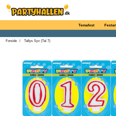
Startside for Partyhallen AB
Temafest
Festart
Forside
Tallys Syv (Tal 7)