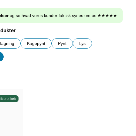
lser
og se hvad vores kunder faktisk synes om os ★★★★★
odukter
Bagning
Kagepynt
Pynt
Lys
er
ificeret køb