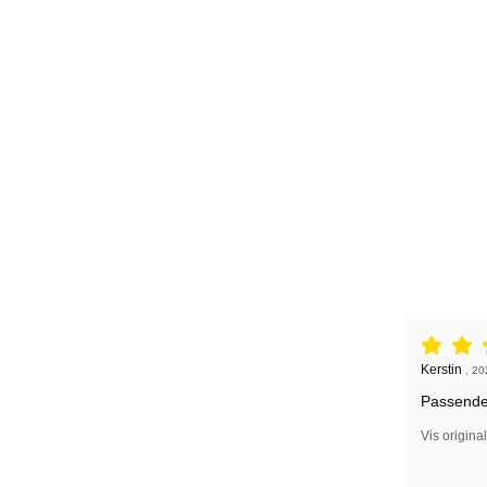
Anmeldelse
Anmeldelse
Kerstin
,
20
Passende 
Vis origina