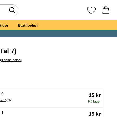
Foretag søgning
Mine favoritte
tider
Bartilbehør
Tal 7)
(3 anmeldelser)
pring til alle anmeldelser
lys Syv
(Valg af en ny radioknap vil genindlæse siden)
 0
15 kr
Varenr : 5392
På lager
 1
15 kr