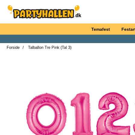
Startside for Partyhallen AB
Temafest
Festart
Forside
Talballon Tre Pink (Tal 3)