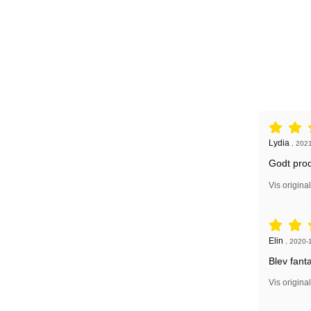
Anmeldelse
Anmeldelse
Lydia
,
2021
Godt prod
Vis origina
Anmeldelse
Anmeldelse
Elin
,
2020-
Blev fanta
Vis origina