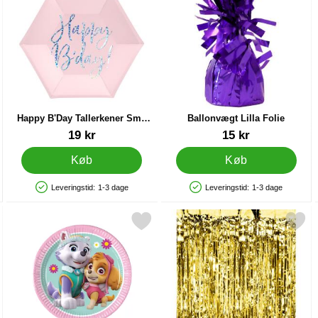
Happy B'Day Tallerkener Små
Ballonvægt Lilla Folie
Lyserøde
Varenr 21158
Varenr 19503
19 kr
15 kr
Køb
Køb
Leveringstid:
1-3 dage
Leveringstid:
1-3 dage
Produkttilgængelighed: På lager
Produkttilgængelighed: På lager
allerkener Små som favorit
Markér paw Patrol Skye & Everest Tallerkener Små som favorit
Markér gyldent Party Forh