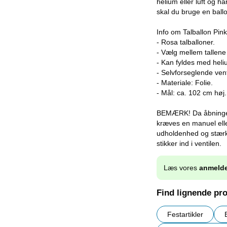
helium eller luft og h
skal du bruge en ball
Info om Talballon Pink
- Rosa talballoner.
- Vælg mellem tallene
- Kan fyldes med helium
- Selvforseglende vent
- Materiale: Folie.
- Mål: ca. 102 cm høj.
BEMÆRK! Da åbningen i
kræves en manuel elle
udholdenhed og stærk
stikker ind i ventilen.
Læs vores
anmelde
Find lignende pr
Festartikler