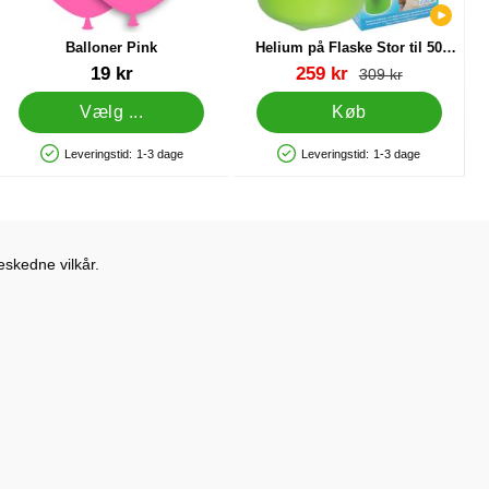
Balloner Pink
Helium på Flaske Stor til 50
Balloner (20-25 cm)
Varenr 5012
Varenr 13480
pris
19 kr
259 kr
pris
309 kr
Vælg ...
Køb
Leveringstid:
1-3 dage
Leveringstid:
1-3 dage
Produkttilgængelighed: På lager
Produkttilgængelighed: På lager
eskedne vilkår.