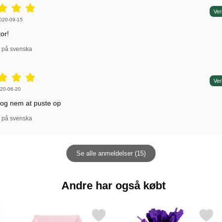
r: 5 stjerne af 5,
Ver
r af:
020-09-15
or!
l på svenska
r: 5 stjerne af 5,
Ver
r af:
20-06-20
 og nem at puste op
l på svenska
Se alle anmeldelser (15)
Andre har også købt
ug som favorit
Markér happy B'Day Tallerkener Små Lyserøde som favorit
Markér ballonvægt Lilla Fo
Markér