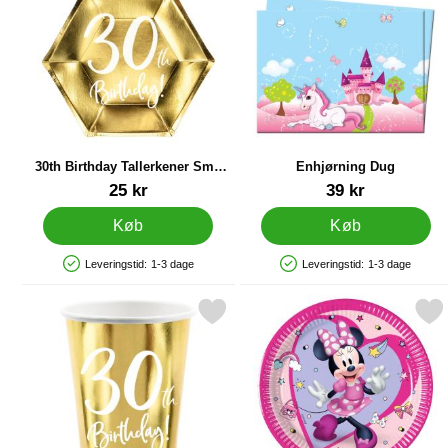
30th Birthday Tallerkener Små
Enhjørning Dug
Guld
Varenr 21135
Varenr 13075
25 kr
39 kr
Køb
Køb
Leveringstid:
1-3 dage
Leveringstid:
1-3 dage
Produkttilgængelighed: På lager
Produkttilgængelighed: På lager
Markér 30th Birthday Krus Guld som favorit
Markér minnie Mouse Junior Papt