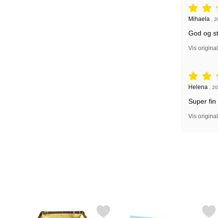
Anmeldelse
Anmeldelse
Mihaela
,
2
God og st
Vis origina
Anmeldelse
Anmeldelse
Helena
,
20
Super fin
Vis origina
Markér 30th Birthday Tallerkener Små Guld som favorit
Markér enhjørning D