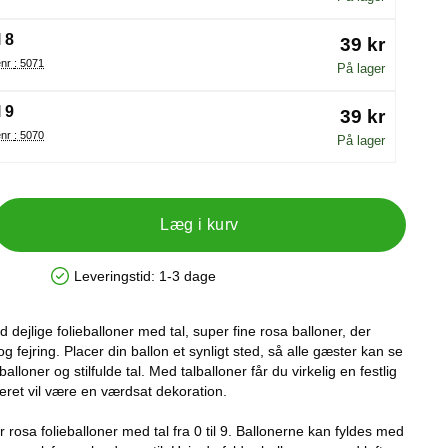
 8
39 kr
Varenr : 5071
På lager
 9
39 kr
Varenr : 5070
På lager
Læg i kurv
Leveringstid:
1-3 dage
Produkttilgængelighed: På lager
dejlige folieballoner med tal, super fine rosa balloner, der
 og fejring. Placer din ballon et synligt sted, så alle gæster kan se
lloner og stilfulde tal. Med talballoner får du virkelig en festlig
ret vil være en værdsat dekoration.
r rosa folieballoner med tal fra 0 til 9. Ballonerne kan fyldes med