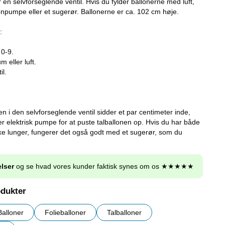
ar en selvforseglende ventil. Hvis du fylder ballonerne med luft,
onpumpe eller et sugerør. Ballonerne er ca. 102 cm høje.
:
 0-9.
 eller luft.
il.
 den selvforseglende ventil sidder et par centimeter inde,
r elektrisk pumpe for at puste talballonen op. Hvis du har både
e lunger, fungerer det også godt med et sugerør, som du
lser
og se hvad vores kunder faktisk synes om os ★★★★★
odukter
Balloner
Folieballoner
Talballoner