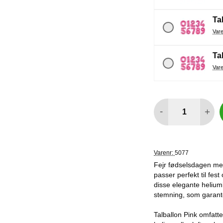
Tal
Tal
antal
-
+
Varenr:
5077
Fejr fødselsdagen med 
passer perfekt til fest
disse elegante heliumba
stemning, som garante
Talballon Pink omfatte