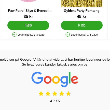
Paw Patrol Skye & Everest
Gyldent Party Forhæng
Tallerkener Små
Varenr 20595
Varenr 41434
35 kr
45 kr
Køb
Køb
Leveringstid:
1-3 dage
Leveringstid:
1-3 dage
Produkttilgængelighed: På lager
Produkttilgængelighed: På lager
ldelser på Google. Vi får ofte at vide at vi har hurtige leveringer og b
Se hvad vores kunder faktisk synes om os.
Prisjakt Anmeldelser: 4.7 Stjerne
4.7 / 5