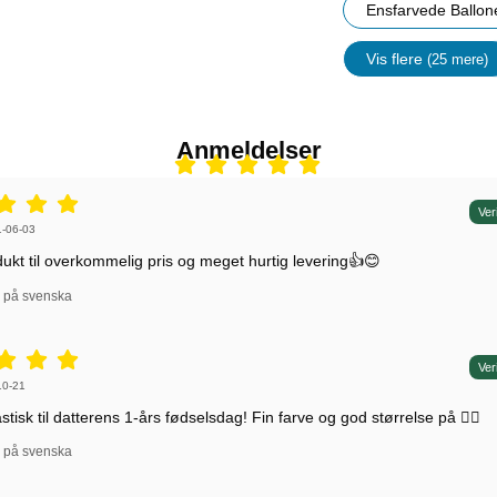
Ensfarvede Ballon
Vis flere
(25 mere)
Egenskap
Anmeldelser
r: 5 stjerne af 5,
Ver
r af:
-06-03
ukt til overkommelig pris og meget hurtig levering👍😊
l på svenska
r: 5 stjerne af 5,
Ver
r af:
10-21
stisk til datterens 1-års fødselsdag! Fin farve og god størrelse på 👍🏼
l på svenska