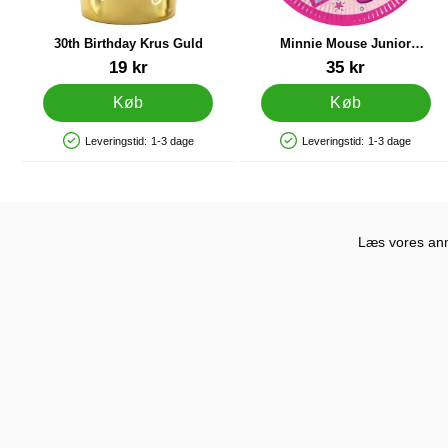
30th Birthday Krus Guld
Minnie Mouse Junior
Paptallerkener Små
Varenr 31260
Varenr 35037
19 kr
35 kr
Køb
Køb
Leveringstid:
1-3 dage
Leveringstid:
1-3 dage
Produkttilgængelighed: På lager
Produkttilgængelighed: På lager
Læs vores anme