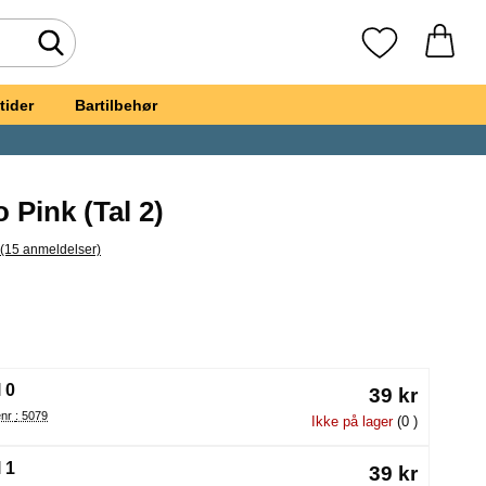
Foretag søgning
Mine favoritte
tider
Bartilbehør
o Pink (Tal 2)
(15 anmeldelser)
pring til alle anmeldelser
ballon To Pink
(Valg af en ny radioknap vil genindlæse siden)
 0
39 kr
Varenr : 5079
Ikke på lager
(0 )
 1
39 kr