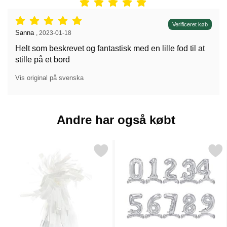
Anmeldelser: 5 stjerne af 5,
Verificeret køb
Anmeldelser af:
Sanna
,
2023-01-18
Helt som beskrevet og fantastisk med en lille fod til at
stille på et bord
Vis original på svenska
Andre har også købt
Markér hvid Ballonvægt som favorit
Markér talballon Sølv Stå