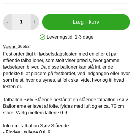
antal
-
+
Læg i kurv
Leveringstid:
1-3 dage
Produkttilgængelighed: På lager
Varenr:
36552
Fest ordentligt til fødselsdagsfesten med en eller et par
stående talballoner, som stolt viser præcis, hvor gammel
fødselaren bliver. Da disse balloner kan stå frit, er de
perfekte til at placere på festbordet, ved indgangen eller hvor
som helst, hvor du synes, at folk skal vide, hvor og til hvad
festen er.
Talballon Sølv Stående består af en stående talballon i sølv.
Ballonerne er lavet af folie, fyldes med luft og er ca. 70 cm
store. Vælg mellem tallene 0-9.
Info om Talballon Sølv Stående:
- Findes i tallene 0 til 9.