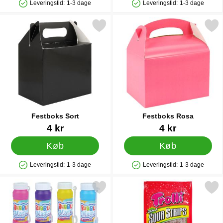
Leveringstid:
1-3 dage
Leveringstid:
1-3 dage
Produkttilgængelighed: På lager
Produkttilgængelighed: På lager
Markér festboks Sort som favorit
Markér festboks Ros
Festboks Sort
Festboks Rosa
Varenr 29599
Varenr 12410
4 kr
4 kr
Køb
Køb
Leveringstid:
1-3 dage
Leveringstid:
1-3 dage
Produkttilgængelighed: På lager
Produkttilgængelighed: På lager
Markér sæbebobler Magic som favorit
Markér trolli Sure Slikbå