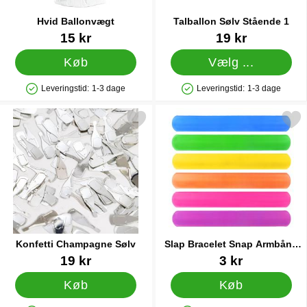
Hvid Ballonvægt
Talballon Sølv Stående 1
Varenr 28209
Varenr 36545
15 kr
19 kr
Køb
Vælg ...
Leveringstid:
1-3 dage
Leveringstid:
1-3 dage
Produkttilgængelighed: På lager
Produkttilgængelighed: På lager
Markér konfetti Champagne Sølv som favorit
Markér slap Bracelet Snap Armb
Konfetti Champagne Sølv
Slap Bracelet Snap Armbånd
Ensfarvet
Varenr 41028
Varenr 38230
19 kr
3 kr
Køb
Køb