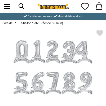
Søg
Startside for Partyhallen AB
Mine favoritt
1-3 dages levering
Anmeldelser 4.7/5
Forside
Talballon Sølv Stående 8 (Tal 8)
Markér talballon Sølv Stående