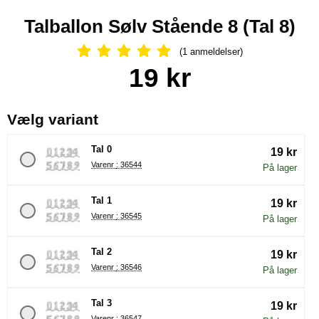
Talballon Sølv Stående 8 (Tal 8)
(1 anmeldelser)
Anmeldelser: 5 Stjerne, Spring til al
Køb dette produkt Talballon Sølv Stående 8
pris
19 kr
, (Valg af en ny radioknap vil
Vælg variant
Tal 0
19 kr
Varenr : 36544
På lager
Tal 1
19 kr
Varenr : 36545
På lager
Tal 2
19 kr
Varenr : 36546
På lager
Tal 3
19 kr
Varenr : 36547