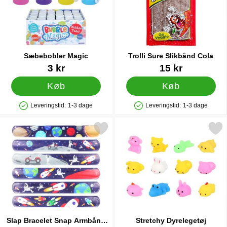
Sæbebobler Magic
Trolli Sure Slikbånd Cola
Varenr 12437
Varenr 40119
3 kr
15 kr
Køb
Køb
Leveringstid:
1-3 dage
Leveringstid:
1-3 dage
Produkttilgængelighed: På lager
Produkttilgængelighed: På lager
Markér slap Bracelet Snap Armbånd Space som favorit
Markér stretchy Dyreleg
Slap Bracelet Snap Armbånd
Stretchy Dyrelegetøj