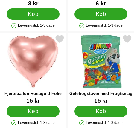
Space
Varenr 40212
Varenr 87010
3 kr
6 kr
Køb
Køb
Leveringstid:
1-3 dage
Leveringstid:
1-3 dage
Produkttilgængelighed: På lager
Produkttilgængelighed: På lager
Markér hjerteballon Rosaguld Folie som favorit
Markér gelébogstaver med F
Hjerteballon Rosaguld Folie
Gelébogstaver med Frugtsmag
Varenr 21589
Varenr 85199
15 kr
15 kr
Køb
Køb
Leveringstid:
1-3 dage
Leveringstid:
1-3 dage
Produkttilgængelighed: På lager
Produkttilgængelighed: På lager