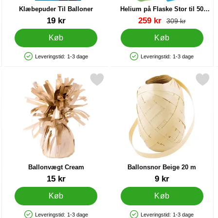
Klæbepuder Til Balloner
Helium på Flaske Stor til 50
Balloner (20-25 cm)
Varenr 22428
Varenr 13480
pris
19 kr
259 kr
pris
309 kr
Køb
Køb
Leveringstid:
1-3 dage
Leveringstid:
1-3 dage
Produkttilgængelighed: På lager
Produkttilgængelighed: På lager
00-pak som favorit
Markér ballonvægt Cream som favorit
Markér ballonsnor Beige 2
Ballonvægt Cream
Ballonsnor Beige 20 m
Varenr 41740
Varenr 38213
15 kr
9 kr
Køb
Køb
Leveringstid:
1-3 dage
Leveringstid:
1-3 dage