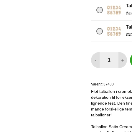
Tal
Tal
antal
-
+
Varenr:
37430
Flot talballon i creme
dekoration til for eks
lignende fest. Den fin
mange forskellige temae
talballoner!
Talballon Satin Cream 