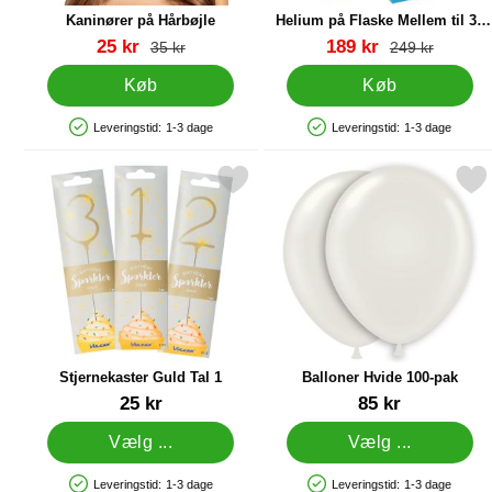
Kaninører på Hårbøjle
Helium på Flaske Mellem til 30
Balloner (20-25 cm)
Varenr 22910
Varenr 13479
pris
pris
25 kr
189 kr
pris
pris
35 kr
249 kr
Køb
Køb
Leveringstid:
1-3 dage
Leveringstid:
1-3 dage
Produkttilgængelighed: På lager
Produkttilgængelighed: På lager
Markér stjernekaster Guld Tal 1 som favorit
Markér balloner Hvide 1
Stjernekaster Guld Tal 1
Balloner Hvide 100-pak
Varenr 85547
Varenr 9512
25 kr
85 kr
Vælg ...
Vælg ...
Leveringstid:
1-3 dage
Leveringstid:
1-3 dage