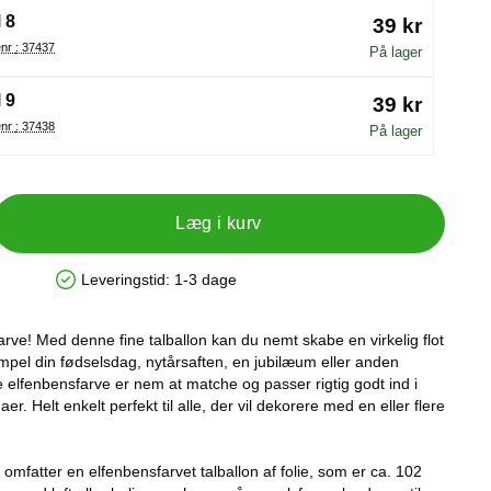
 8
39 kr
Varenr : 37437
På lager
 9
39 kr
Varenr : 37438
På lager
Læg i kurv
Leveringstid:
1-3 dage
Produkttilgængelighed: På lager
farve! Med denne fine talballon kan du nemt skabe en virkelig flot
empel din fødselsdag, nytårsaften, en jubilæum eller anden
e elfenbensfarve er nem at matche og passer rigtig godt ind i
r. Helt enkelt perfekt til alle, der vil dekorere med en eller flere
omfatter en elfenbensfarvet talballon af folie, som er ca. 102