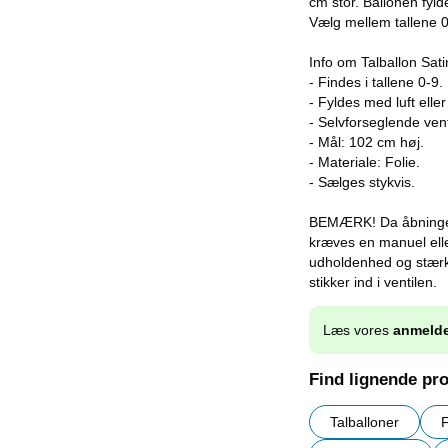
cm stor. Ballonen fyld
Vælg mellem tallene 0
Info om Talballon Sat
- Findes i tallene 0-9.
- Fyldes med luft eller
- Selvforseglende vent
- Mål: 102 cm høj.
- Materiale: Folie.
- Sælges stykvis.
BEMÆRK! Da åbningen i
kræves en manuel elle
udholdenhed og stærk
stikker ind i ventilen.
Læs vores
anmelde
Find lignende pr
Talballoner
F