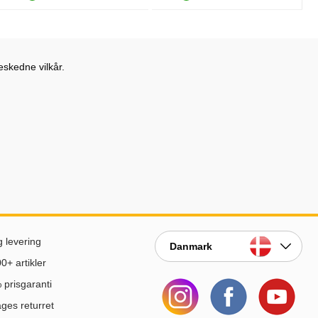
Produkttilgængelighed: På lager
Produkttilgængelighed: På lager
eskedne vilkår.
g levering
Danmark
0+ artikler
prisgaranti
ges returret