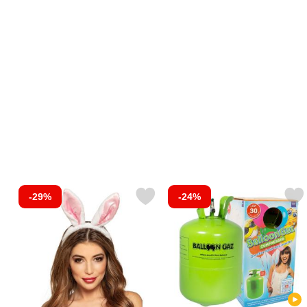
-29%
-24%
Markér kaninører på Hårbøjle som favorit
Markér helium på Flaske Mellem til 30