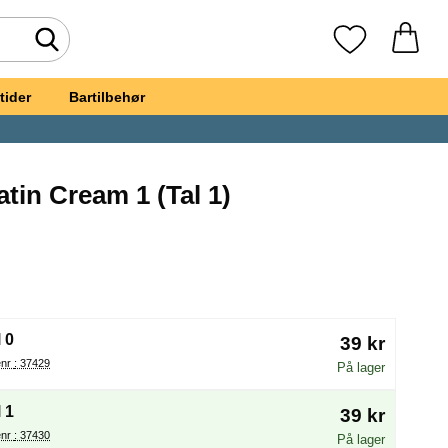
Foretag søgning
Mine favoritte
tider
Bartilbehør
atin Cream 1 (Tal 1)
ballon Satin Cream 1
(Valg af en ny radioknap vil genindlæse siden)
 0
39 kr
Varenr : 37429
På lager
 1
39 kr
Varenr : 37430
På lager