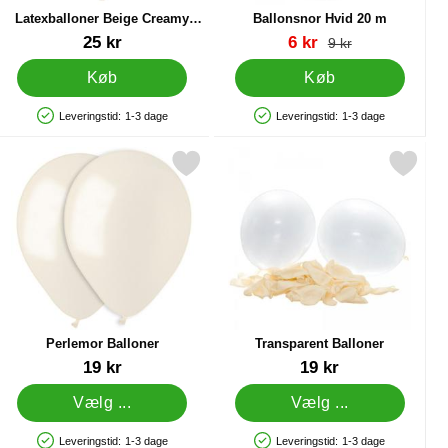
Latexballoner Beige Creamy
Ballonsnor Hvid 20 m
Latte
Varenr 41977
Varenr 20394
pris
25 kr
6 kr
pris
9 kr
Køb
Køb
Leveringstid:
1-3 dage
Leveringstid:
1-3 dage
Produkttilgængelighed: På lager
Produkttilgængelighed: På lager
0 m som favorit
Markér perlemor Balloner som favorit
Markér transparent Ballone
Perlemor Balloner
Transparent Balloner
Varenr 12221
Varenr 12936
19 kr
19 kr
Vælg ...
Vælg ...
Leveringstid:
1-3 dage
Leveringstid:
1-3 dage