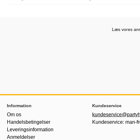
Produkttilgængelighed: På lager
Produkttilgængelighed: På lager
Læs vores anme
Sidefodsinhold Blandet info og links
Information
Kundeservice
Om os
kundeservice@partyh
Handelsbetingelser
Kundeservice: man-fr
Leveringsinformation
Anmeldelser