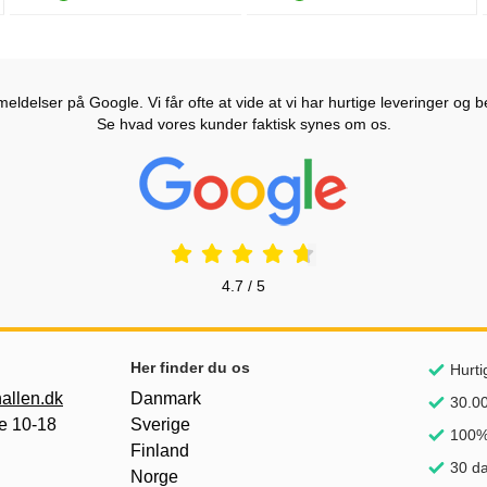
Produkttilgængelighed: På lager
Produkttilgængelighed: På lager
ldelser på Google. Vi får ofte at vide at vi har hurtige leveringer og b
Se hvad vores kunder faktisk synes om os.
Prisjakt Anmeldelser: 4.7 Stjerne
4.7 / 5
Her finder du os
Hurti
allen.dk
Danmark
30.00
e 10-18
Sverige
100% 
Finland
30 da
Norge