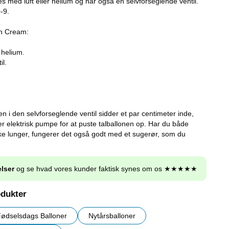
es med luft eller helium og har også en selvforseglende ventil.
-9.
in Cream:
 helium.
il.
 den selvforseglende ventil sidder et par centimeter inde,
r elektrisk pumpe for at puste talballonen op. Har du både
e lunger, fungerer det også godt med et sugerør, som du
lser
og se hvad vores kunder faktisk synes om os ★★★★★
odukter
ødselsdags Balloner
Nytårsballoner