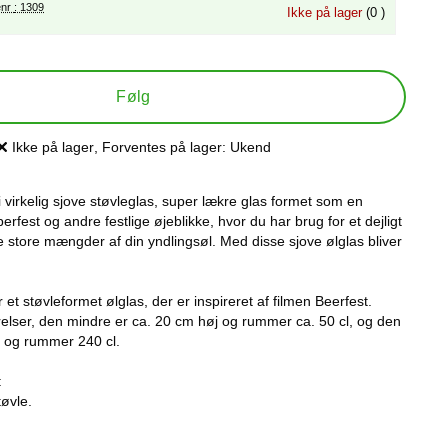
Varenr : 1309
Ikke på lager
(0 )
Følg
Ikke på lager
, Forventes på lager:
Ukend
Produkttilgængelighed:
 i virkelig sjove støvleglas, super lækre glas formet som en
oberfest og andre festlige øjeblikke, hvor du har brug for et dejligt
 store mængder af din yndlingsøl. Med disse sjove ølglas bliver
 et støvleformet ølglas, der er inspireret af filmen Beerfest.
rrelser, den mindre er ca. 20 cm høj og rummer ca. 50 cl, og den
j og rummer 240 cl.
:
tøvle.