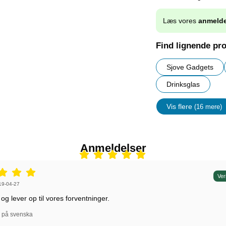
Læs vores
anmelde
Find lignende pr
Sjove Gadgets
Drinksglas
Vis flere
(16 mere)
Egenskap
Anmeldelser
r: 5 stjerne af 5,
Ver
r af:
19-04-27
og lever op til vores forventninger.
l på svenska