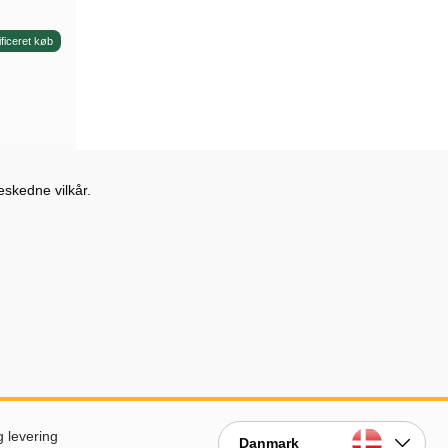
ificeret køb
eskedne vilkår.
g levering
Danmark