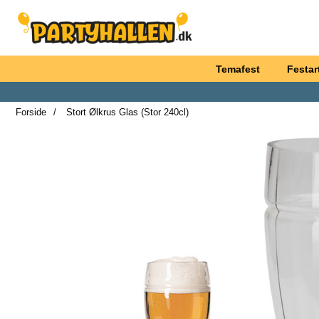
Startside for Partyhallen AB
Temafest
Festart
Forside
Stort Ølkrus Glas (Stor 240cl)