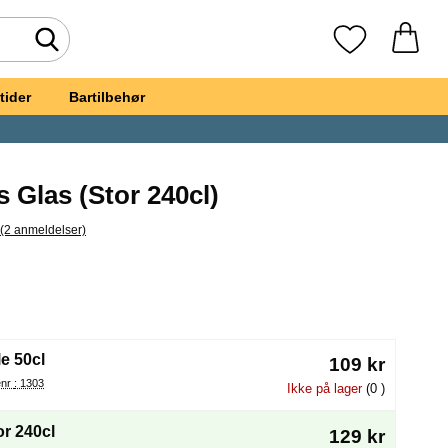
Foretag søgning
Mine favoritte
tider
Bartilbehør
s Glas (Stor 240cl)
(2 anmeldelser)
pring til alle anmeldelser
rt Ølkrus Glas
(Valg af en ny radioknap vil genindlæse siden)
le 50cl
109 kr
Varenr : 1303
Ikke på lager
(0 )
or 240cl
129 kr