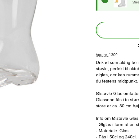
Varenr:
1309
Drik øl som aldrig før
støvle, perfekt til okt
ølglas, der kan rumme
du festens midtpunkt.
Ølstøvle Glas omfatter
Glassene fås i to stø
store er ca. 30 cm hø
Info om Ølstøvle Glas
- Ølglas i form af en s
- Materiale: Glas.
- Fås i 50cl og 240cl.