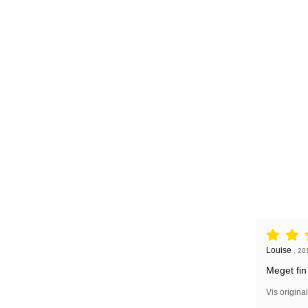
Anmeldelse
Anmeldelse
Louise
,
20
Meget fin 
Vis origina