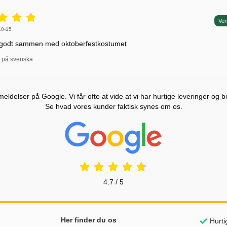
r: 5 stjerne af 5,
Ver
r af:
10-15
godt sammen med oktoberfestkostumet
l på svenska
ldelser på Google. Vi får ofte at vide at vi har hurtige leveringer og b
Se hvad vores kunder faktisk synes om os.
Prisjakt Anmeldelser: 4.7 Stjerne
4.7 / 5
Her finder du os
Hurti