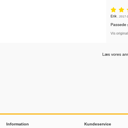
Anmeldelse
Anmeldelse
Erik
,
2017-
Passede 
Vis origina
Læs vores anme
Sidefodsinhold Blandet info og links
Information
Kundeservice