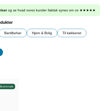
lser
og se hvad vores kunder faktisk synes om os ★★★★★
odukter
Bartilbehør
Hjem & Bolig
Til køkkenet
er
ificeret køb