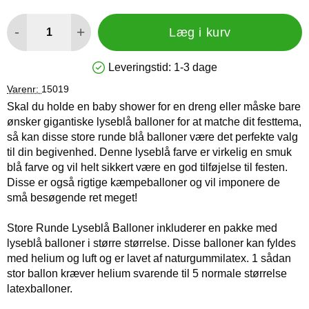
antal
-
+
Læg i kurv
Leveringstid:
1-3 dage
Produkttilgængelighed: På lager
Varenr:
15019
Skal du holde en baby shower for en dreng eller måske bare
ønsker gigantiske lyseblå balloner for at matche dit festtema,
så kan disse store runde blå balloner være det perfekte valg
til din begivenhed. Denne lyseblå farve er virkelig en smuk
blå farve og vil helt sikkert være en god tilføjelse til festen.
Disse er også rigtige kæmpeballoner og vil imponere de
små besøgende ret meget!
Store Runde Lyseblå Balloner inkluderer en pakke med
lyseblå balloner i større størrelse. Disse balloner kan fyldes
med helium og luft og er lavet af naturgummilatex. 1 sådan
stor ballon kræver helium svarende til 5 normale størrelse
latexballoner.