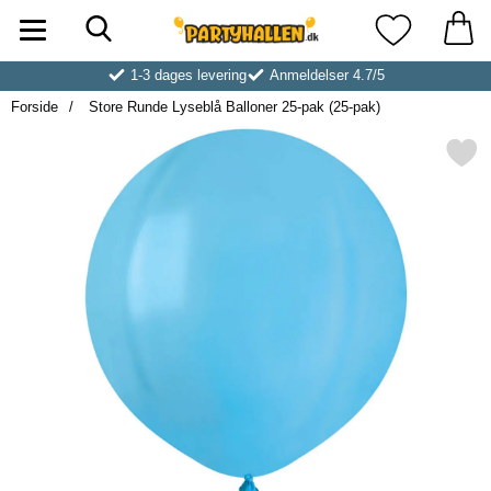
Søg
Startside for Partyhallen AB
Mine favoritt
1-3 dages levering
Anmeldelser 4.7/5
Forside
Store Runde Lyseblå Balloner 25-pak (25-pak)
Markér store Runde Lyseblå Balloner