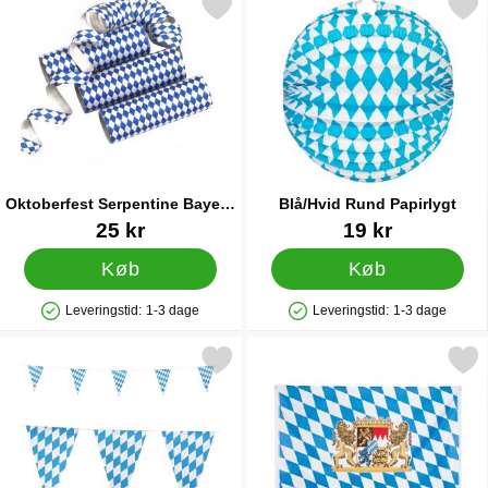
Markér oktoberfest Serpentine Bayern Blå som favorit
Markér blå/Hvid Rund Pap
Oktoberfest Serpentine Bayern
Blå/Hvid Rund Papirlygt
Blå
Varenr 38295
Varenr 43725
25 kr
19 kr
Køb
Køb
Leveringstid:
1-3 dage
Leveringstid:
1-3 dage
Produkttilgængelighed: På lager
Produkttilgængelighed: På lager
Markér oktoberfest Flagguirlande Ternet 10 m som favorit
Markér oktoberfest Stof 