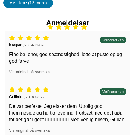
Vis flere
(12 mere)
Egenskaper
Anmeldelser
Anmeldelser: 5 stjerne af 5,
Verificeret køb
Anmeldelser af:
Kasper
,
2019-12-09
Fine balloner, god spændstighed, lette at puste op og
god farve
Vis original på svenska
Anmeldelser: 5 stjerne af 5,
Verificeret køb
Anmeldelser af:
Gullbritt
,
2018-08-27
De var perfekte. Jeg elsker dem. Utrolig god
hjemmeside og hurtig levering. Fortsæt med det I gør,
for det gør I godt 👍🏾👍🏾👍🏾👍🏾 Med venlig hilsen, Gullan
Vis original på svenska