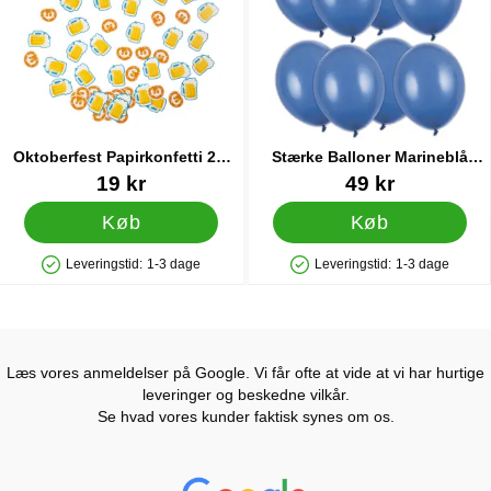
Oktoberfest Papirkonfetti 20-
Stærke Balloner Marineblå
pak
Pastel 12 cm 100-pak
Varenr 88923
Varenr 87290
19 kr
49 kr
Køb
Køb
Leveringstid:
1-3 dage
Leveringstid:
1-3 dage
Produkttilgængelighed: På lager
Produkttilgængelighed: På lager
Læs vores anmeldelser på Google. Vi får ofte at vide at vi har hurtige
leveringer og beskedne vilkår.
Se hvad vores kunder faktisk synes om os.
Prisjakt Anmeldelser: 4.7 Stjerne