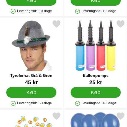
Køb
Køb
Leveringstid:
1-3 dage
Leveringstid:
1-3 dage
Produkttilgængelighed: På lager
Produkttilgængelighed: På lager
Markér tyrolerhat Grå & Grøn som favorit
Markér ballonpumpe
Tyrolerhat Grå & Grøn
Ballonpumpe
Varenr 15626
Varenr 9838
45 kr
25 kr
Køb
Køb
Leveringstid:
1-3 dage
Leveringstid:
1-3 dage
Produkttilgængelighed: På lager
Produkttilgængelighed: På lager
Markér oktoberfest Papirkonfetti 20-pak som favorit
Markér stærke Balloner Marineblå Pas