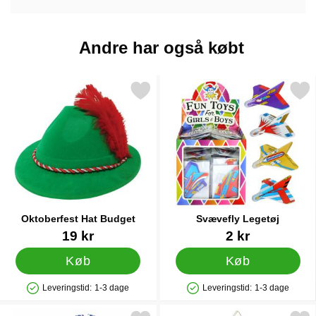
Andre har også købt
Markér oktoberfest Hat Budget som favorit
Markér svævefly Leget
Oktoberfest Hat Budget
Svævefly Legetøj
Varenr 13215
Varenr 16834
19 kr
2 kr
Køb
Køb
Leveringstid:
1-3 dage
Leveringstid:
1-3 dage
Produkttilgængelighed: På lager
Produkttilgængelighed: På lager