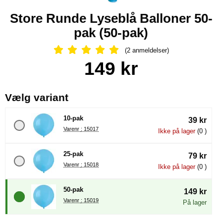
Store Runde Lyseblå Balloner 50-
pak (50-pak)
(2 anmeldelser)
Anmeldelser: 5 Stjerne, Spring til al
Køb dette produkt Store Runde Lyseblå Balloner 50-pak
pris
149 kr
, (Valg af en ny radioknap vil
Vælg variant
10-pak
39 kr
Varenr : 15017
Ikke på lager
(0 )
25-pak
79 kr
Varenr : 15018
Ikke på lager
(0 )
50-pak
149 kr
Varenr : 15019
På lager