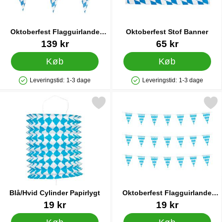
Oktoberfest Flagguirlande
Oktoberfest Stof Banner
Ternet 10 m
Varenr 38722
Varenr 15534
139 kr
65 kr
Køb
Køb
Leveringstid:
1-3 dage
Leveringstid:
1-3 dage
Produkttilgængelighed: På lager
Produkttilgængelighed: På lager
Markér blå/Hvid Cylinder Papirlygt som favorit
Markér oktoberfest Flagguirl
Blå/Hvid Cylinder Papirlygt
Oktoberfest Flagguirlande
Lille
Varenr 43724
Varenr 43723
19 kr
19 kr