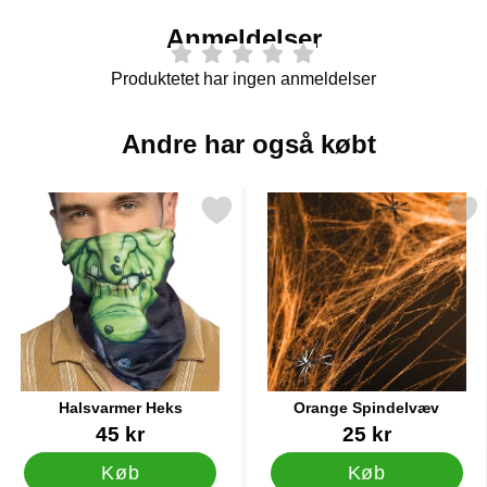
Anmeldelser
Produktetet har ingen anmeldelser
Andre har også købt
Markér halsvarmer Heks som favorit
Markér orange Spindel
Halsvarmer Heks
Orange Spindelvæv
Varenr 88883
Varenr 16224
45 kr
25 kr
Køb
Køb