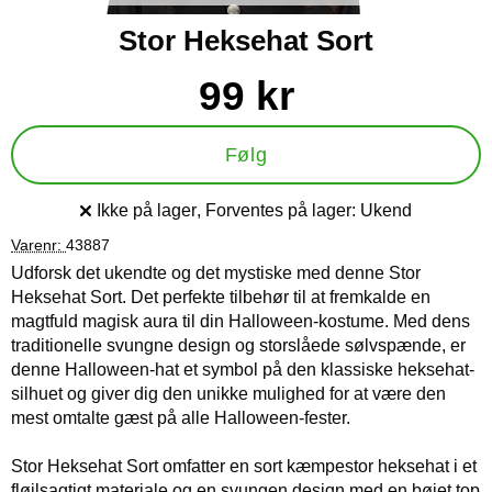
Stor Heksehat Sort
Køb dette produkt Stor Heksehat Sort
pris
99 kr
Følg
Ikke på lager
, Forventes på lager:
Ukend
Produkttilgængelighed:
Varenr:
43887
Udforsk det ukendte og det mystiske med denne Stor
Heksehat Sort. Det perfekte tilbehør til at fremkalde en
magtfuld magisk aura til din Halloween-kostume. Med dens
traditionelle svungne design og storslåede sølvspænde, er
denne Halloween-hat et symbol på den klassiske heksehat-
silhuet og giver dig den unikke mulighed for at være den
mest omtalte gæst på alle Halloween-fester.
Stor Heksehat Sort omfatter en sort kæmpestor heksehat i et
fløjlsagtigt materiale og en svungen design med en bøjet top