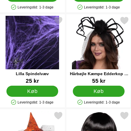
Leveringstid:
1-3 dage
Leveringstid:
1-3 dage
Produkttilgængelighed: På lager
Produkttilgængelighed: På lager
Markér lilla Spindelvæv som favorit
Markér hårbøjle Kæmpe Edder
Lilla Spindelvæv
Hårbøjle Kæmpe Edderkop &
Slør
Varenr 16226
Varenr 88648
25 kr
55 kr
Køb
Køb
Leveringstid:
1-3 dage
Leveringstid:
1-3 dage
Produkttilgængelighed: På lager
Produkttilgængelighed: På lager
Markér hårbøjle med Lille Heksehat Orange som favorit
Markér paryk Cabaret S