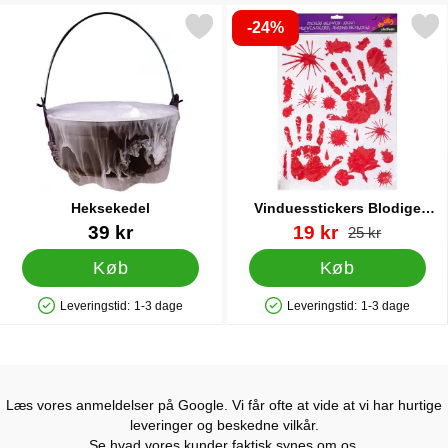
-24%
Markér heksekedel som favorit
Markér vinduesstickers Blodige
Heksekedel
Vinduesstickers Blodige
Håndaftryk
Varenr 5118
Varenr 85595
pris
39 kr
19 kr
pris
25 kr
Køb
Køb
Leveringstid:
1-3 dage
Leveringstid:
1-3 dage
Produkttilgængelighed: På lager
Produkttilgængelighed: På lager
Læs vores anmeldelser på Google. Vi får ofte at vide at vi har hurtige
leveringer og beskedne vilkår.
Se hvad vores kunder faktisk synes om os.