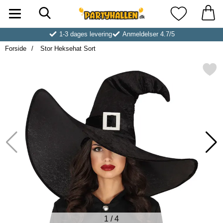
Søg
Startside for Partyhallen AB
Mine favoritt
1-3 dages levering
Anmeldelser 4.7/5
Forside
Stor Heksehat Sort
Markér stor Heksehat S
1
/
4