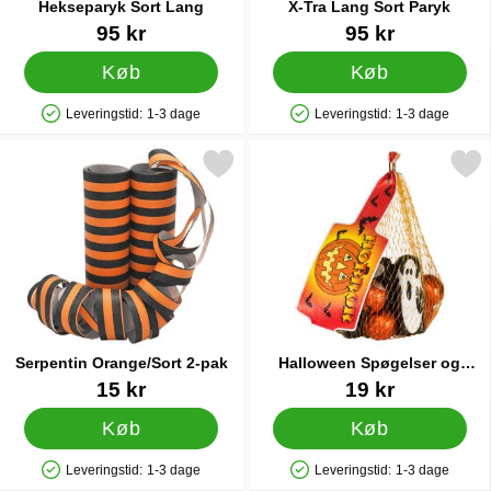
Hekseparyk Sort Lang
X-Tra Lang Sort Paryk
Varenr 1073
Varenr 9370
95 kr
95 kr
Køb
Køb
Leveringstid:
1-3 dage
Leveringstid:
1-3 dage
Produkttilgængelighed: På lager
Produkttilgængelighed: På lager
Markér serpentin Orange/Sort 2-pak som favorit
Markér halloween Spøgelser og 
Serpentin Orange/Sort 2-pak
Halloween Spøgelser og
Græskar i Net
Varenr 5111
Varenr 30495
15 kr
19 kr
Køb
Køb
Leveringstid:
1-3 dage
Leveringstid:
1-3 dage
Produkttilgængelighed: På lager
Produkttilgængelighed: På lager