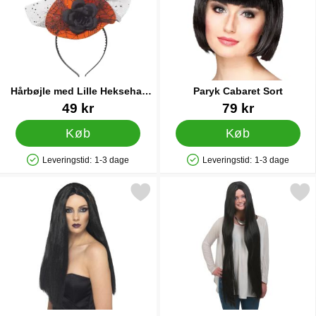
Hårbøjle med Lille Heksehat
Paryk Cabaret Sort
Orange
Varenr 38977
Varenr 38308
49 kr
79 kr
Køb
Køb
Leveringstid:
1-3 dage
Leveringstid:
1-3 dage
Produkttilgængelighed: På lager
Produkttilgængelighed: På lager
Markér hekseparyk Sort Lang som favorit
Markér x-Tra Lang Sort 