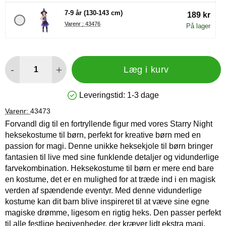
7-9 år (130-143 cm)
189 kr
Varenr : 43476
På lager
antal
-
+
Læg i kurv
Leveringstid:
1-3 dage
Produkttilgængelighed: På lager
Varenr:
43473
Forvandl dig til en fortryllende figur med vores Starry Night
heksekostume til børn, perfekt for kreative børn med en
passion for magi. Denne unikke heksekjole til børn bringer
fantasien til live med sine funklende detaljer og vidunderlige
farvekombination. Heksekostume til børn er mere end bare
en kostume, det er en mulighed for at træde ind i en magisk
verden af spændende eventyr. Med denne vidunderlige
kostume kan dit barn blive inspireret til at væve sine egne
magiske drømme, ligesom en rigtig heks. Den passer perfekt
til alle festlige begivenheder, der kræver lidt ekstra magi.