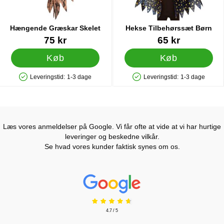
Hængende Græskar Skelet
Hekse Tilbehørssæt Børn
Varenr 43908
Varenr 39147
75 kr
65 kr
Køb
Køb
Leveringstid:
1-3 dage
Leveringstid:
1-3 dage
Produkttilgængelighed: På lager
Produkttilgængelighed: På lager
Læs vores anmeldelser på Google. Vi får ofte at vide at vi har hurtige
leveringer og beskedne vilkår.
Se hvad vores kunder faktisk synes om os.
Prisjakt Anmeldelser: 4.7 Stjerne
4.7 / 5