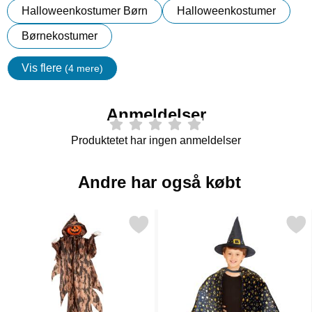
Halloweenkostumer Børn
Halloweenkostumer
Børnekostumer
Vis flere
(4 mere)
Egenskaper
Anmeldelser
Produktetet har ingen anmeldelser
Andre har også købt
Markér hængende Græskar Skelet som favorit
Markér hekse Tilbehørssæ