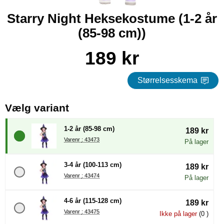
Starry Night Heksekostume (1-2 år
(85-98 cm))
Køb dette produkt Starry Night Heksekostume
pris
189 kr
Størrelsesskema
, (Valg af en ny radioknap vil
Vælg variant
1-2 år (85-98 cm)
189 kr
Varenr : 43473
På lager
3-4 år (100-113 cm)
189 kr
Varenr : 43474
På lager
4-6 år (115-128 cm)
189 kr
Varenr : 43475
Ikke på lager
(0 )