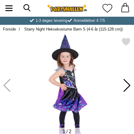
Søg
Startside for Partyhallen AB
Mine favoritt
1-3 dages levering
Anmeldelser 4.7/5
Forside
Starry Night Heksekostume Børn S (4-6 år (115-128 cm))
Markér starry Night Heksekostume Børn S 
1
/
2