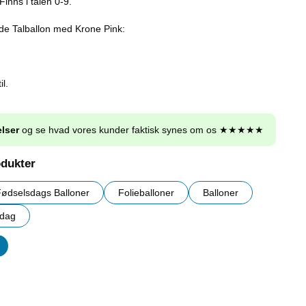
inns i talen 0-9.
de Talballon med Krone Pink:
il.
lser
og se hvad vores kunder faktisk synes om os ★★★★★
odukter
ødselsdags Balloner
Folieballoner
Balloner
sdag
er