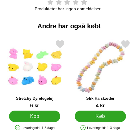
Produktetet har ingen anmeldelser
Andre har også købt
bær 10g som favorit
Markér stretchy Dyrelegetøj som favorit
Markér slik Halskæder
Stretchy Dyrelegetøj
Slik Halskæder
Varenr 87010
Varenr 10739
6 kr
4 kr
Køb
Køb
Leveringstid:
1-3 dage
Leveringstid:
1-3 dage
Produkttilgængelighed: På lager
Produkttilgængelighed: På lager