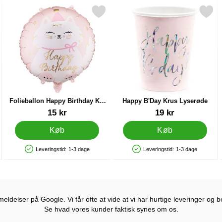
 som favorit
Markér folieballon Happy Birthday Kat 35 cm som favorit
Markér happy B'Day Krus Lys
Folieballon Happy Birthday Kat
Happy B'Day Krus Lyserøde
35 cm
Varenr 90738
Varenr 21159
15 kr
19 kr
Køb
Køb
Leveringstid:
1-3 dage
Leveringstid:
1-3 dage
Produkttilgængelighed: På lager
Produkttilgængelighed: På lager
ldelser på Google. Vi får ofte at vide at vi har hurtige leveringer og b
Se hvad vores kunder faktisk synes om os.