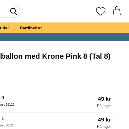
Foretag søgning
Mine favoritte
tider
Bartilbehør
ballon med Krone Pink 8 (Tal 8)
it
ående Talballon med Krone Pink 8
(Valg af en ny radioknap vil genindlæse siden)
 0
49 kr
Varenr : 38122
På lager
 1
49 kr
Varenr : 38123
På lager