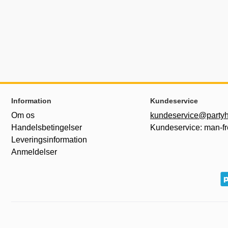
Sidefodsinhold Blandet info og links
Information
Kundeservice
Om os
kundeservice@partyh
Handelsbetingelser
Kundeservice: man-fr
Leveringsinformation
Anmeldelser