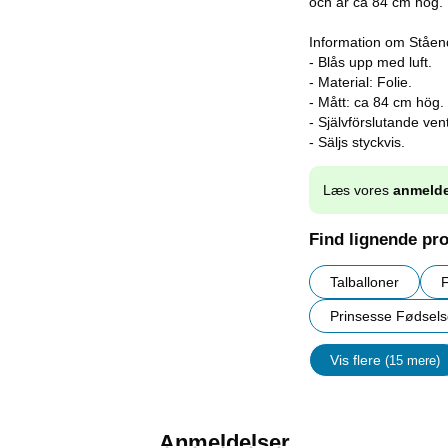
och är ca 84 cm hög. F
Information om Ståen
- Blås upp med luft.
- Material: Folie.
- Mått: ca 84 cm hög.
- Självförslutande vent
- Säljs styckvis.
Læs vores
anmelde
Find lignende pr
Talballoner
F
Prinsesse Fødsel
Vis flere
(15 mere)
Egenskap
Anmeldelser