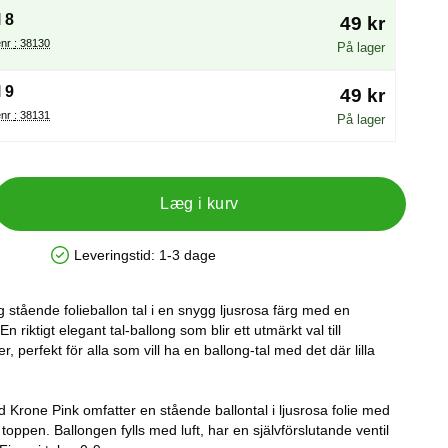
 8
49 kr
Varenr : 38130
På lager
 9
49 kr
Varenr : 38131
På lager
Læg i kurv
Leveringstid:
1-3 dage
Produkttilgængelighed: På lager
 stående folieballon tal i en snygg ljusrosa färg med en
 riktigt elegant tal-ballong som blir ett utmärkt val till
, perfekt för alla som vill ha en ballong-tal med det där lilla
 Krone Pink omfatter en stående ballontal i ljusrosa folie med
 toppen. Ballongen fylls med luft, har en självförslutande ventil