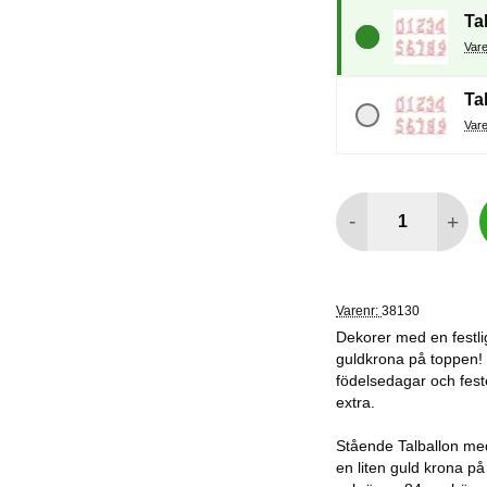
Tal
Tal
antal
-
+
Varenr:
38130
Dekorer med en festlig
guldkrona på toppen! En
födelsedagar och fester
extra.
Stående Talballon med
en liten guld krona på