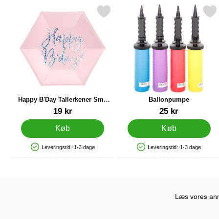
Markér happy B'Day Tallerkener Små Lyserøde som favorit
Markér ballonpumpe
Happy B'Day Tallerkener Små
Ballonpumpe
Lyserøde
Varenr 21158
Varenr 9838
19 kr
25 kr
Køb
Køb
Leveringstid:
1-3 dage
Leveringstid:
1-3 dage
Produkttilgængelighed: På lager
Produkttilgængelighed: På lager
Læs vores anme