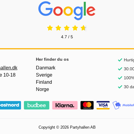
Prisjakt Anmeldelser: 4.7 Stjerne
4.7 / 5
Her finder du os
Hurti
allen.dk
Danmark
30.00
e 10-18
Sverige
100% 
Finland
30 da
Norge
Copyright © 2026 Partyhallen AB