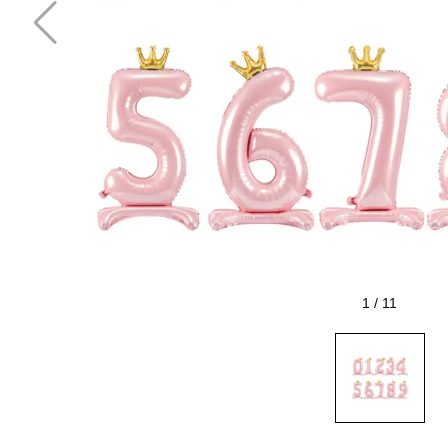
1
/
11