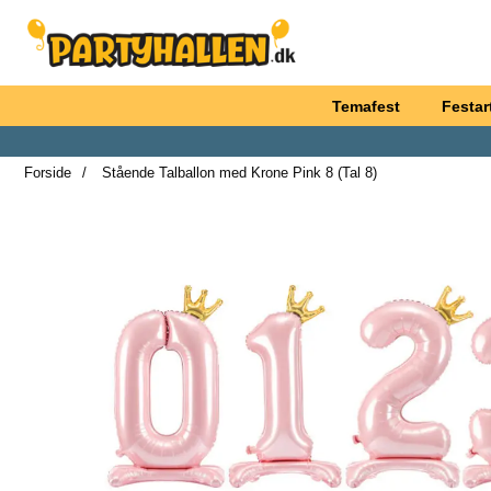
Startside for Partyhallen AB
Temafest
Festart
Forside
Stående Talballon med Krone Pink 8 (Tal 8)