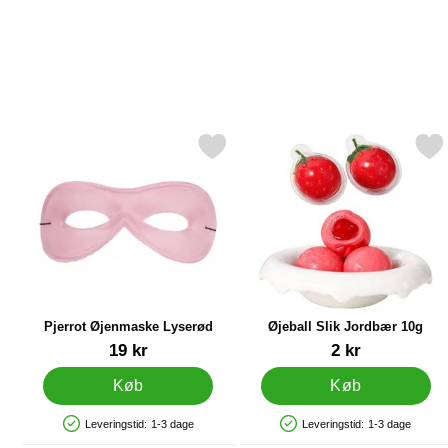
Markér pjerrot Øjenmaske Lyserød som favorit
Markér Øjeball Slik Jord
Pjerrot Øjenmaske Lyserød
Øjeball Slik Jordbær 10g
Varenr 84764
Varenr 89907
19 kr
2 kr
Køb
Køb
Leveringstid:
1-3 dage
Leveringstid:
1-3 dage
Produkttilgængelighed: På lager
Produkttilgængelighed: På lager