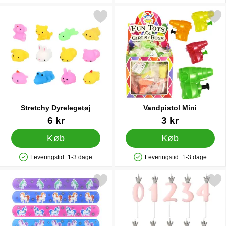
Markér stretchy Dyrelegetøj som favorit
Markér vandpistol Mi
Stretchy Dyrelegetøj
Vandpistol Mini
Varenr 87010
Varenr 13289
6 kr
3 kr
Køb
Køb
Leveringstid:
1-3 dage
Leveringstid:
1-3 dage
Produkttilgængelighed: På lager
Produkttilgængelighed: På lager
arkér slap Bracelet Snap Armbånd Enhjørning som favorit
Markér kagelys Tal med Krone