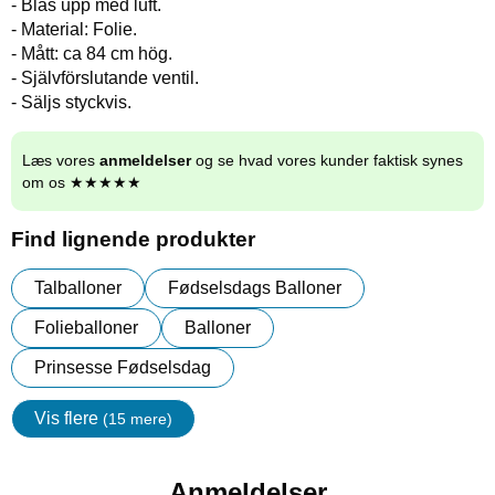
- Blås upp med luft.
- Material: Folie.
- Mått: ca 84 cm hög.
- Självförslutande ventil.
- Säljs styckvis.
Læs vores
anmeldelser
og se hvad vores kunder faktisk synes
om os ★★★★★
Find lignende produkter
Talballoner
Fødselsdags Balloner
Folieballoner
Balloner
Prinsesse Fødselsdag
Vis flere
(15 mere)
Egenskaper
Anmeldelser