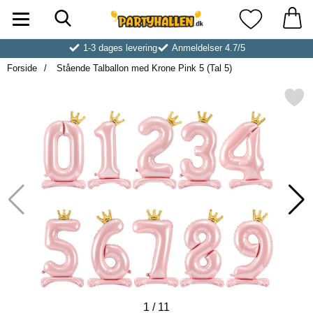
Søg
Startside for Partyhallen AB
Mine favoritt
1-3 dages levering
Anmeldelser 4.7/5
Forside
Stående Talballon med Krone Pink 5 (Tal 5)
Markér stående Talballon med Krone
1
/
11