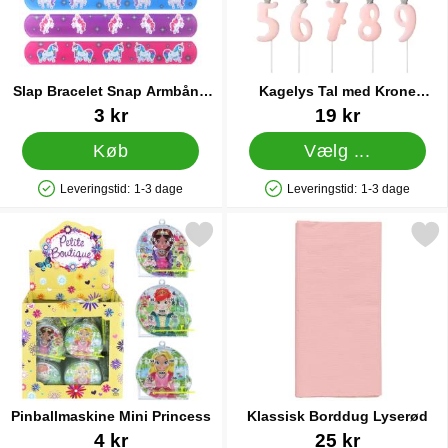
Slap Bracelet Snap Armbånd
Kagelys Tal med Krone
Enhjørning
Lyserød 5
Varenr 38228
Varenr 36602
3 kr
19 kr
Køb
Vælg ...
Leveringstid:
1-3 dage
Leveringstid:
1-3 dage
Produkttilgængelighed: På lager
Produkttilgængelighed: På lager
Markér pinballmaskine Mini Princess som favorit
Markér klassisk Borddug L
Pinballmaskine Mini Princess
Klassisk Borddug Lyserød
Varenr 13287
Varenr 83279
4 kr
25 kr