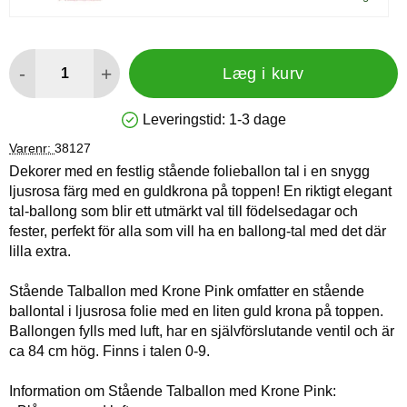
antal
-
+
Læg i kurv
Leveringstid:
1-3 dage
Produkttilgængelighed: På lager
Varenr:
38127
Dekorer med en festlig stående folieballon tal i en snygg
ljusrosa färg med en guldkrona på toppen! En riktigt elegant
tal-ballong som blir ett utmärkt val till födelsedagar och
fester, perfekt för alla som vill ha en ballong-tal med det där
lilla extra.
Stående Talballon med Krone Pink omfatter en stående
ballontal i ljusrosa folie med en liten guld krona på toppen.
Ballongen fylls med luft, har en självförslutande ventil och är
ca 84 cm hög. Finns i talen 0-9.
Information om Stående Talballon med Krone Pink: