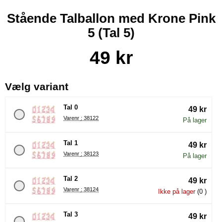
Stående Talballon med Krone Pink
5 (Tal 5)
Køb dette produkt Stående Talballon med Krone Pink 5
pris
49 kr
, (Valg af en ny radioknap vil
Vælg variant
Tal 0
49 kr
Varenr : 38122
På lager
Tal 1
49 kr
Varenr : 38123
På lager
Tal 2
49 kr
Varenr : 38124
Ikke på lager
(0 )
Tal 3
49 kr