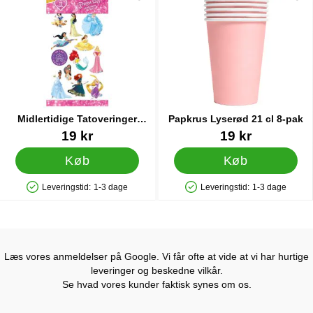
Midlertidige Tatoveringer
Papkrus Lyserød 21 cl 8-pak
Disney Prinsesser
Varenr 26259
Varenr 83228
19 kr
19 kr
Køb
Køb
Leveringstid:
1-3 dage
Leveringstid:
1-3 dage
Produkttilgængelighed: På lager
Produkttilgængelighed: På lager
Læs vores anmeldelser på Google. Vi får ofte at vide at vi har hurtige
leveringer og beskedne vilkår.
Se hvad vores kunder faktisk synes om os.