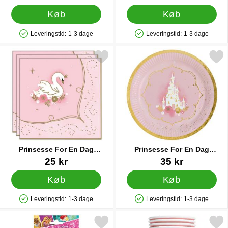
Køb
Køb
Leveringstid:
1-3 dage
Leveringstid:
1-3 dage
Produkttilgængelighed: På lager
Produkttilgængelighed: På lager
Markér prinsesse For En Dag Servietter som favorit
Markér prinsesse For En Dag Pa
Prinsesse For En Dag
Prinsesse For En Dag
Servietter
Paptallerkener
Varenr 36278
Varenr 41172
25 kr
35 kr
Køb
Køb
Leveringstid:
1-3 dage
Leveringstid:
1-3 dage
Produkttilgængelighed: På lager
Produkttilgængelighed: På lager
kér midlertidige Tatoveringer Disney Prinsesser som favorit
Markér papkrus Lyserød 21 