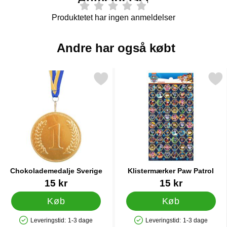
Produktetet har ingen anmeldelser
Andre har også købt
Markér chokolademedalje Sverige som favorit
Markér klistermærker Paw 
Chokolademedalje Sverige
Klistermærker Paw Patrol
Varenr 11094
Varenr 26276
15 kr
15 kr
Køb
Køb
Leveringstid:
1-3 dage
Leveringstid:
1-3 dage
Produkttilgængelighed: På lager
Produkttilgængelighed: På lager