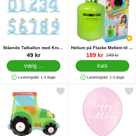
Stående Talballon med Krone
Helium på Flaske Mellem til 30
Blå 5
Balloner (20-25 cm)
Varenr 38117
Varenr 13479
pris
49 kr
189 kr
pris
249 kr
Vælg ...
Køb
Leveringstid:
1-3 dage
Leveringstid:
1-3 dage
Produkttilgængelighed: På lager
Produkttilgængelighed: På lager
Markér grøn Traktor Folieballon som favorit
Markér fødselsdagsballoner Happy