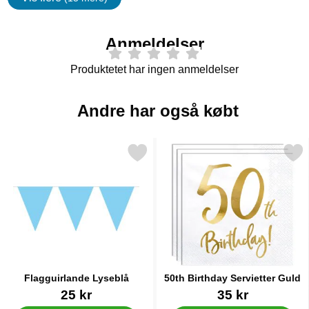
Egenskaper
Anmeldelser
Produktetet har ingen anmeldelser
Andre har også købt
Markér flagguirlande Lyseblå som favorit
Markér 50th Birthday Servie
Flagguirlande Lyseblå
50th Birthday Servietter Guld
Varenr 9977
Varenr 33113
25 kr
35 kr