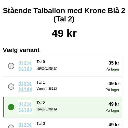
Stående Talballon med Krone Blå 2
(Tal 2)
Køb dette produkt Stående Talballon med Krone Blå 2
pris
49 kr
, (Valg af en ny radioknap vil
Vælg variant
Tal 0
35 kr
Varenr : 38112
På lager
Tal 1
49 kr
Varenr : 38113
På lager
Tal 2
49 kr
Varenr : 38114
På lager
Tal 3
49 kr