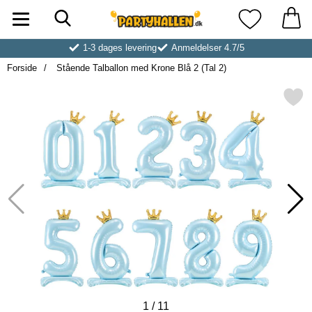
Søg
Startside for Partyhallen AB
Mine favoritt
1-3 dages levering
Anmeldelser 4.7/5
Forside
Stående Talballon med Krone Blå 2 (Tal 2)
Markér stående Talballon med Krone
1
/
11