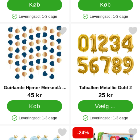
Køb
Køb
Leveringstid:
1-3 dage
Leveringstid:
1-3 dage
Produkttilgængelighed: På lager
Produkttilgængelighed: På lager
Markér guirlande Hjerter Mørkeblå & Guld som favorit
Markér talballon Metallic
Guirlande Hjerter Mørkeblå &
Talballon Metallic Guld 2
Guld
Varenr 22594
Varenr 41774
45 kr
25 kr
Køb
Vælg ...
Leveringstid:
1-3 dage
Leveringstid:
1-3 dage
Produkttilgængelighed: På lager
Produkttilgængelighed: På lager
-24%
Markér stående Talballon med Krone Blå 5 som favorit
Markér helium på Flaske Mellem til 30 