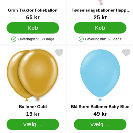
Grøn Traktor Folieballon
Fødselsdagsballoner Happy
Birthday Pink
Varenr 41887
Varenr 14039
65 kr
25 kr
Køb
Køb
Leveringstid:
1-3 dage
Leveringstid:
1-3 dage
Produkttilgængelighed: På lager
Produkttilgængelighed: På lager
Markér balloner Guld som favorit
Markér blå Store Balloner B
Balloner Guld
Blå Store Balloner Baby Blue
Varenr 5024
Varenr 37712
19 kr
49 kr
Vælg ...
Vælg ...