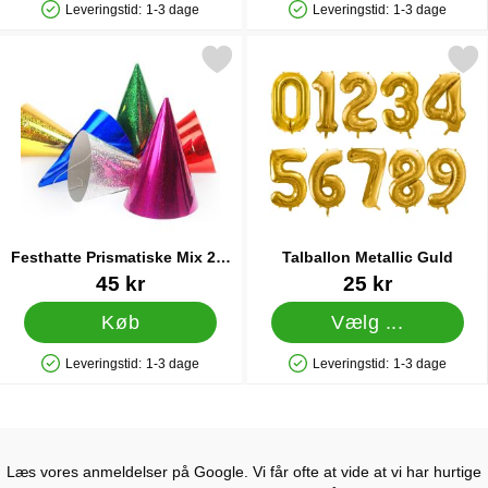
Leveringstid:
1-3 dage
Leveringstid:
1-3 dage
Produkttilgængelighed: På lager
Produkttilgængelighed: På lager
Markér festhatte Prismatiske Mix 20-pak som favorit
Markér talballon Metalli
Festhatte Prismatiske Mix 20-
Talballon Metallic Guld
pak
Varenr 15401
Varenr 41772
45 kr
25 kr
Køb
Vælg ...
Leveringstid:
1-3 dage
Leveringstid:
1-3 dage
Produkttilgængelighed: På lager
Produkttilgængelighed: På lager
Læs vores anmeldelser på Google. Vi får ofte at vide at vi har hurtige