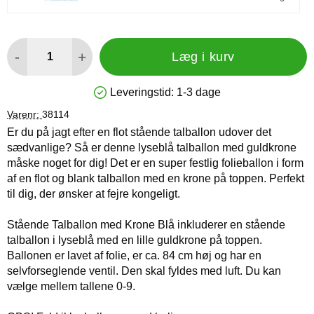
antal
-
+
Læg i kurv
Leveringstid:
1-3 dage
Produkttilgængelighed: På lager
Varenr:
38114
Er du på jagt efter en flot stående talballon udover det
sædvanlige? Så er denne lyseblå talballon med guldkrone
måske noget for dig! Det er en super festlig folieballon i form
af en flot og blank talballon med en krone på toppen. Perfekt
til dig, der ønsker at fejre kongeligt.
Stående Talballon med Krone Blå inkluderer en stående
talballon i lyseblå med en lille guldkrone på toppen.
Ballonen er lavet af folie, er ca. 84 cm høj og har en
selvforseglende ventil. Den skal fyldes med luft. Du kan
vælge mellem tallene 0-9.