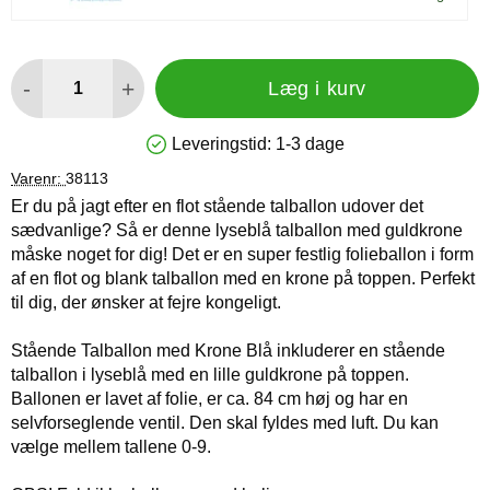
antal
-
+
Læg i kurv
Leveringstid:
1-3 dage
Produkttilgængelighed: På lager
Varenr:
38113
Er du på jagt efter en flot stående talballon udover det
sædvanlige? Så er denne lyseblå talballon med guldkrone
måske noget for dig! Det er en super festlig folieballon i form
af en flot og blank talballon med en krone på toppen. Perfekt
til dig, der ønsker at fejre kongeligt.
Stående Talballon med Krone Blå inkluderer en stående
talballon i lyseblå med en lille guldkrone på toppen.
Ballonen er lavet af folie, er ca. 84 cm høj og har en
selvforseglende ventil. Den skal fyldes med luft. Du kan
vælge mellem tallene 0-9.