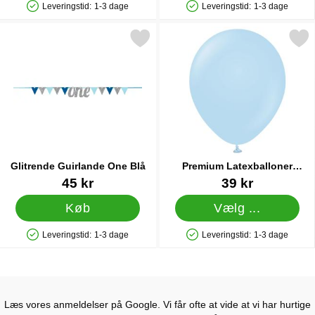
Leveringstid:
1-3 dage
Leveringstid:
1-3 dage
Produkttilgængelighed: På lager
Produkttilgængelighed: På lager
Markér glitrende Guirlande One Blå som favorit
Markér premium Latexballoner Maca
Glitrende Guirlande One Blå
Premium Latexballoner
Macaron Blue 25-pak
Varenr 33889
Varenr 44850
45 kr
39 kr
Køb
Vælg ...
Leveringstid:
1-3 dage
Leveringstid:
1-3 dage
Produkttilgængelighed: På lager
Produkttilgængelighed: På lager
Læs vores anmeldelser på Google. Vi får ofte at vide at vi har hurtige