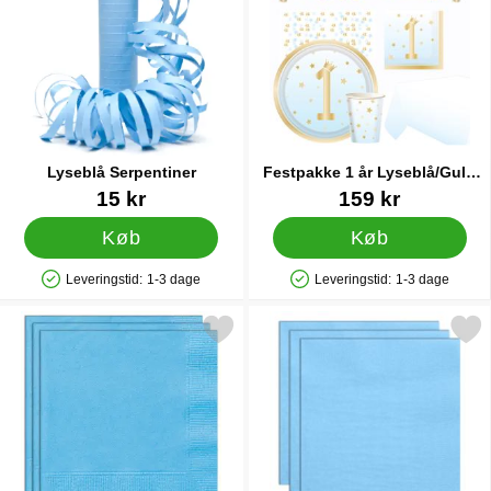
Lyseblå Serpentiner
Festpakke 1 år Lyseblå/Guld
35-pak
Varenr 12510
Varenr 87240
15 kr
159 kr
Køb
Køb
Leveringstid:
1-3 dage
Leveringstid:
1-3 dage
Produkttilgængelighed: På lager
Produkttilgængelighed: På lager
Markér servietter Pastel Blå som favorit
Markér engangsservietter Lyseblå