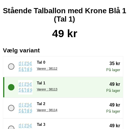
Stående Talballon med Krone Blå 1
(Tal 1)
Køb dette produkt Stående Talballon med Krone Blå 1
pris
49 kr
, (Valg af en ny radioknap vil
Vælg variant
Tal 0
35 kr
Varenr : 38112
På lager
Tal 1
49 kr
Varenr : 38113
På lager
Tal 2
49 kr
Varenr : 38114
På lager
Tal 3
49 kr