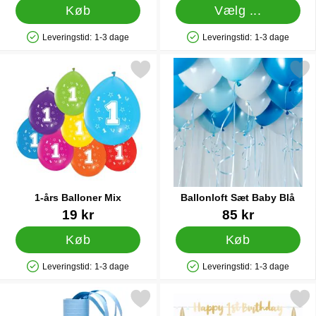
Køb
Vælg ...
Leveringstid:
1-3 dage
Leveringstid:
1-3 dage
Produkttilgængelighed: På lager
Produkttilgængelighed: På lager
Markér 1-års Balloner Mix som favorit
Markér ballonloft Sæt Ba
1-års Balloner Mix
Ballonloft Sæt Baby Blå
Varenr 41077
Varenr 25723
19 kr
85 kr
Køb
Køb
Leveringstid:
1-3 dage
Leveringstid:
1-3 dage
Produkttilgængelighed: På lager
Produkttilgængelighed: På lager
Markér lyseblå Serpentiner som favorit
Markér festpakke 1 år Lyseblå/