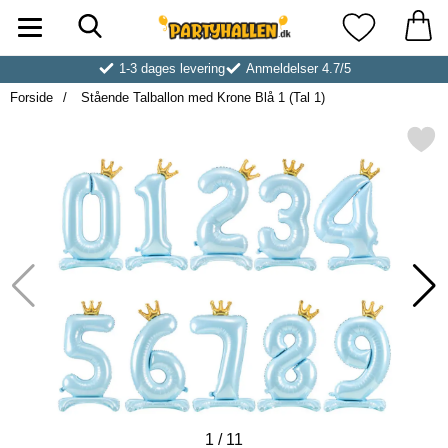
Søg
Startside for Partyhallen AB
Mine favoritt
1-3 dages levering
Anmeldelser 4.7/5
Forside
Stående Talballon med Krone Blå 1 (Tal 1)
Markér stående Talballon med Krone
1
/
11