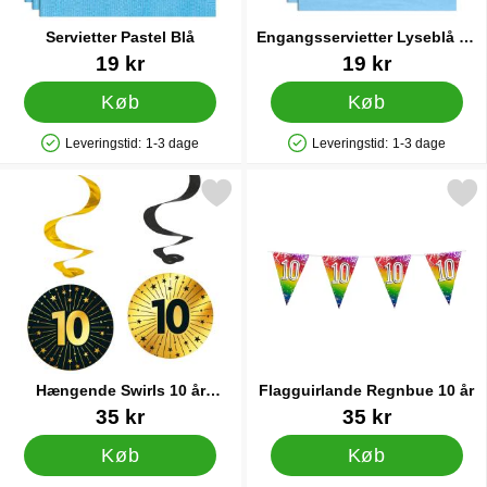
Servietter Pastel Blå
Engangsservietter Lyseblå 24
cm 20-pak
Varenr 17904
Varenr 83177
19 kr
19 kr
Køb
Køb
Leveringstid:
1-3 dage
Leveringstid:
1-3 dage
Produkttilgængelighed: På lager
Produkttilgængelighed: På lager
arkér hængende Swirls 10 år Guld/Sort 4-pak som favorit
Markér flagguirlande Regnb
Hængende Swirls 10 år
Flagguirlande Regnbue 10 år
Guld/Sort 4-pak
Varenr 89309
Varenr 32485
35 kr
35 kr
Køb
Køb