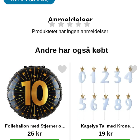
Egenskaper
Anmeldelser
Produktetet har ingen anmeldelser
Andre har også købt
Markér folieballon med Stjerner og Tallet 10 som favorit
Markér kagelys Tal med Krone
Folieballon med Stjerner og
Kagelys Tal med Krone
Tallet 10
Lyseblå 1
Varenr 89438
Varenr 36588
25 kr
19 kr