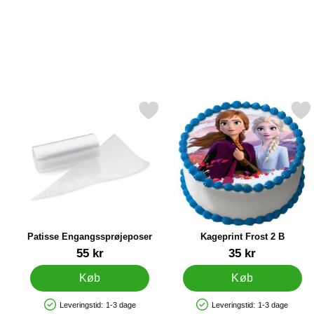
Markér patisse Engangssprøjeposer som favorit
Markér kageprint Frost
Patisse Engangssprøjeposer
Kageprint Frost 2 B
Varenr 16756
Varenr 21024
55 kr
35 kr
Køb
Køb
Leveringstid:
1-3 dage
Leveringstid:
1-3 dage
Produkttilgængelighed: På lager
Produkttilgængelighed: På lager