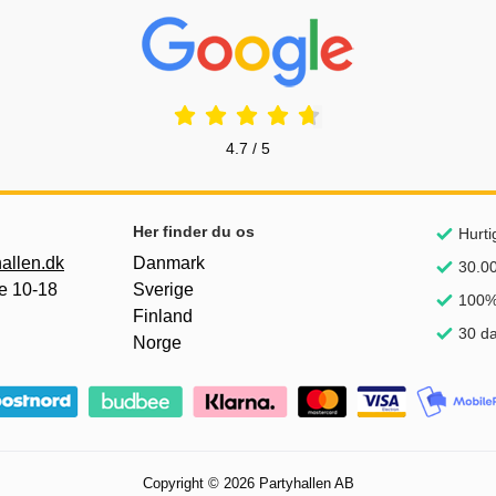
Prisjakt Anmeldelser: 4.7 Stjerne
4.7 / 5
Her finder du os
Hurti
allen.dk
Danmark
30.00
e 10-18
Sverige
100% 
Finland
30 da
Norge
Copyright © 2026 Partyhallen AB