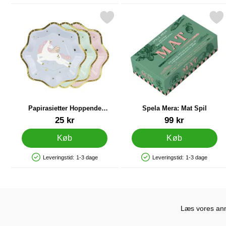
Markér papirasietter Hoppende Enhjørning 6-pak som favorit
Markér spela Mera: Mat
Papirasietter Hoppende
Spela Mera: Mat Spil
Enhjørning 6-pak
Varenr 87808
Varenr 41800
25 kr
99 kr
Køb
Køb
Leveringstid:
1-3 dage
Leveringstid:
1-3 dage
Produkttilgængelighed: På lager
Produkttilgængelighed: På lager
Læs vores anme