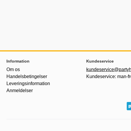
Sidefodsinhold Blandet info og links
Information
Kundeservice
Om os
kundeservice@partyh
Handelsbetingelser
Kundeservice: man-fr
Leveringsinformation
Anmeldelser