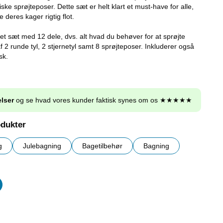
tiske sprøjteposer. Dette sæt er helt klart et must-have for alle,
 deres kager rigtig flot.
et sæt med 12 dele, dvs. alt hvad du behøver for at sprøjte
f 2 runde tyl, 2 stjernetyl samt 8 sprøjteposer. Inkluderer også
sk.
lser
og se hvad vores kunder faktisk synes om os ★★★★★
odukter
g
Julebagning
Bagetilbehør
Bagning
er