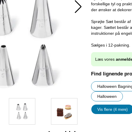
forskellige tyl og prak
der ønsker at dekorere
Sprøjte Sæt består af 
kager. Sættet består a
instruktioner på engel
Sælges i 12-pakning.
Læs vores
anmelde
Find lignende pr
Halloween Bagnin
Halloween
Vis flere
(4 mere)
Egenskap