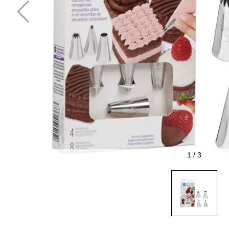
1
/
3