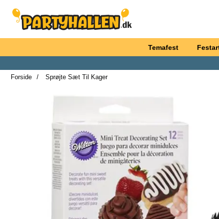
Startside for Partyhallen AB
Temafest
Festart
Forside
Sprøjte Sæt Til Kager