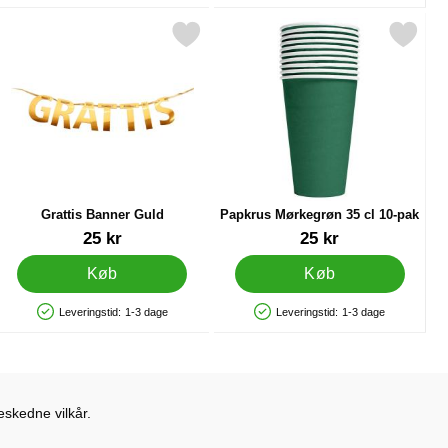
ng som favorit
Markér grattis Banner Guld som favorit
Markér papkrus Mørkegrøn 35 cl 
Grattis Banner Guld
Papkrus Mørkegrøn 35 cl 10-pak
Varenr 27884
Varenr 83123
25 kr
25 kr
Køb
Køb
Leveringstid:
1-3 dage
Leveringstid:
1-3 dage
Produkttilgængelighed: På lager
Produkttilgængelighed: På lager
eskedne vilkår.