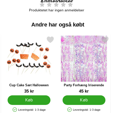
Anmeldelser
Produktetet har ingen anmeldelser
Andre har også købt
 2 B som favorit
Markér cup Cake Sæt Halloween som favorit
Markér party Forhæng Irise
Cup Cake Sæt Halloween
Party Forhæng Iriserende
Varenr 30465
Varenr 33136
35 kr
45 kr
Køb
Køb
Leveringstid:
1-3 dage
Leveringstid:
1-3 dage
Produkttilgængelighed: På lager
Produkttilgængelighed: På lager