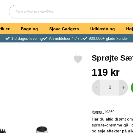
Søg
Søg efter festartikler ...
ikler
Bagning
Sjove Gadgets
Udklædning
Høj
1-3 dages levering
Anmeldelser 4.7 / 5
900.000+ glade kunder
Sprøjte Sæt
Markér sprøjte Sæt Til Kager som favorit
Køb dette produkt Spr
pris
119 kr
antal
-
+
Varenr:
19869
Har du altid drømt om 
sprøjte-drømme gå i op
og seje effekter på al