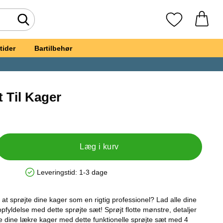
Foretag søgning
Mine favoritte
tider
Bartilbehør
 Til Kager
øjte Sæt Til Kager
Læg i kurv
Leveringstid:
1-3 dage
Produkttilgængelighed: På lager
at sprøjte dine kager som en rigtig professionel? Lad alle dine
fyldelse med dette sprøjte sæt! Sprøjt flotte mønstre, detaljer
le dine lækre kager med dette funktionelle sprøjte sæt med 4