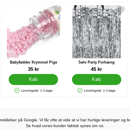
 Spil som favorit
Markér babyfødder Krymmel Pige som favorit
Markér sølv Party Forhæ
Babyfødder Krymmel Pige
Sølv Party Forhæng
Varenr 12768
Varenr 41433
35 kr
45 kr
Køb
Køb
Leveringstid:
1-3 dage
Leveringstid:
1-3 dage
Produkttilgængelighed: På lager
Produkttilgængelighed: På lager
ldelser på Google. Vi får ofte at vide at vi har hurtige leveringer og b
Se hvad vores kunder faktisk synes om os.