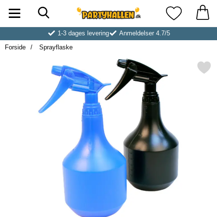
Søg
Startside for Partyhallen AB
Mine favoritt
1-3 dages levering
Anmeldelser 4.7/5
Forside
Sprayflaske
Markér sprayflaske 