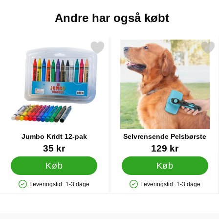
Andre har også købt
Markér jumbo Kridt 12-pak som favorit
Markér selvrensende Pels
Jumbo Kridt 12-pak
Selvrensende Pelsbørste
Varenr 87057
Varenr 27390
35 kr
129 kr
Køb
Køb
Leveringstid:
1-3 dage
Leveringstid:
1-3 dage
Produkttilgængelighed: På lager
Produkttilgængelighed: På lager