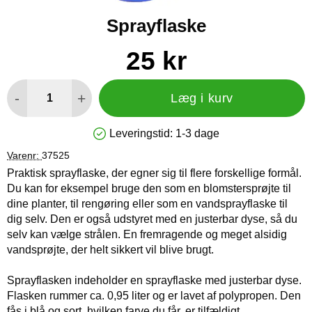
Sprayflaske
Køb dette produkt Sprayflaske
pris
25 kr
antal
-
+
Læg i kurv
Leveringstid:
1-3 dage
Produkttilgængelighed: På lager
Varenr:
37525
Praktisk sprayflaske, der egner sig til flere forskellige formål.
Du kan for eksempel bruge den som en blomstersprøjte til
dine planter, til rengøring eller som en vandsprayflaske til
dig selv. Den er også udstyret med en justerbar dyse, så du
selv kan vælge strålen. En fremragende og meget alsidig
vandsprøjte, der helt sikkert vil blive brugt.
Sprayflasken indeholder en sprayflaske med justerbar dyse.
Flasken rummer ca. 0,95 liter og er lavet af polypropen. Den
fås i blå og sort, hvilken farve du får, er tilfældigt.