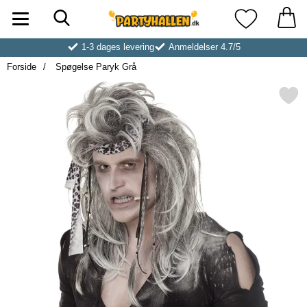
Søg
Startside for Partyhallen AB
Mine favoritt
1-3 dages levering
Anmeldelser 4.7/5
Forside
Spøgelse Paryk Grå
Markér spøgelse Paryk 