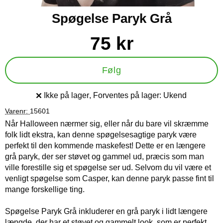
Spøgelse Paryk Grå
Køb dette produkt Spøgelse Paryk Grå
pris
75 kr
Følg
Ikke på lager
, Forventes på lager:
Ukend
Produkttilgængelighed:
Varenr:
15601
Når Halloween nærmer sig, eller når du bare vil skræmme
folk lidt ekstra, kan denne spøgelsesagtige paryk være
perfekt til den kommende maskefest! Dette er en længere
grå paryk, der ser støvet og gammel ud, præcis som man
ville forestille sig et spøgelse ser ud. Selvom du vil være et
venligt spøgelse som Casper, kan denne paryk passe fint til
mange forskellige ting.
Spøgelse Paryk Grå inkluderer en grå paryk i lidt længere
længde, der har et støvet og gammelt look, som er perfekt