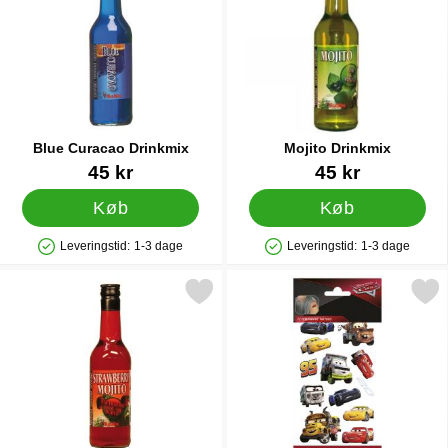
Blue Curacao Drinkmix
Mojito Drinkmix
Varenr 6848
Varenr 6846
45 kr
45 kr
Køb
Køb
Leveringstid:
1-3 dage
Leveringstid:
1-3 dage
Produkttilgængelighed: På lager
Produkttilgængelighed: På lager
Markér strawberry Mojito Drinkmix som favorit
Markér midlertidige Tatoveri