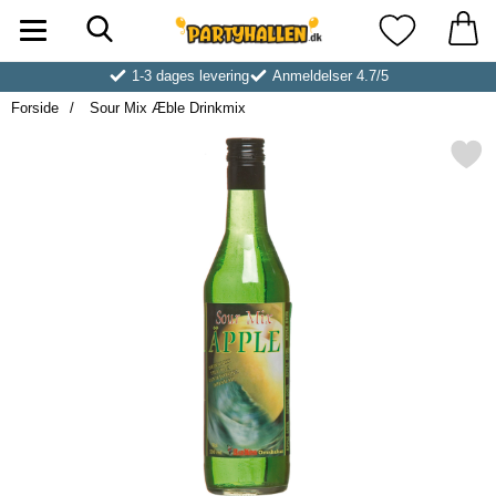
Søg
Startside for Partyhallen AB
Mine favoritt
1-3 dages levering
Anmeldelser 4.7/5
Forside
Sour Mix Æble Drinkmix
Markér sour Mix Æble Dri