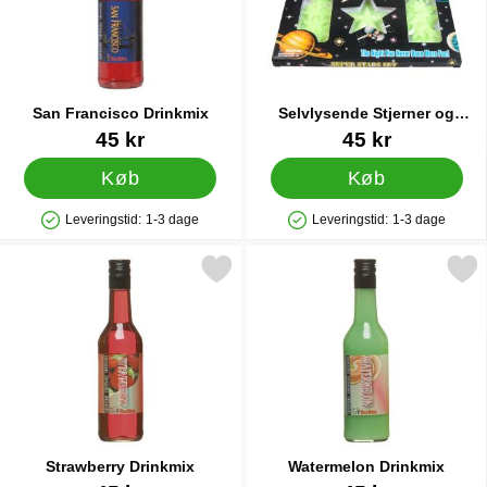
San Francisco Drinkmix
Selvlysende Stjerner og
Planeter
Varenr 6836
Varenr 23558
45 kr
45 kr
Køb
Køb
Leveringstid:
1-3 dage
Leveringstid:
1-3 dage
Produkttilgængelighed: På lager
Produkttilgængelighed: På lager
Markér strawberry Drinkmix som favorit
Markér watermelon Drin
Strawberry Drinkmix
Watermelon Drinkmix