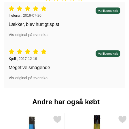
Anmeldelser: 5 stjerne af 5,
Verificeret køb
Anmeldelser af:
Helena
,
2019-07-20
Lækker, blev hurtigt spist
Vis original på svenska
Anmeldelser: 5 stjerne af 5,
Verificeret køb
Anmeldelser af:
Kjell
,
2017-12-19
Meget velsmagende
Vis original på svenska
Andre har også købt
Markér blue Curacao Drinkmix som favorit
Markér mojito Drinkm