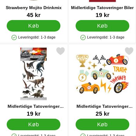
Strawberry Mojito Drinkmix
Midlertidige Tatoveringer Biler
Varenr 6845
Varenr 26260
45 kr
19 kr
Køb
Køb
Leveringstid:
1-3 dage
Leveringstid:
1-3 dage
Produkttilgængelighed: På lager
Produkttilgængelighed: På lager
arkér midlertidige Tatoveringer Jurassic World som favorit
Markér midlertidige Tatoveringer
Midlertidige Tatoveringer
Midlertidige Tatoveringer
Jurassic World
Racing 15-pak
Varenr 26263
Varenr 83397
19 kr
25 kr
Køb
Køb