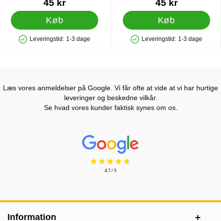
Varenr 6844
Varenr 6847
45 kr
45 kr
Køb
Køb
Leveringstid:
1-3 dage
Leveringstid:
1-3 dage
Produkttilgængelighed: På lager
Produkttilgængelighed: På lager
Læs vores anmeldelser på Google. Vi får ofte at vide at vi har hurtige
leveringer og beskedne vilkår.
Se hvad vores kunder faktisk synes om os.
Prisjakt Anmeldelser: 4.7 Stjerne
4.7 / 5
Sidefodsinhold Blandet info og links
Information