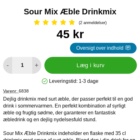
Sour Mix Æble Drinkmix
(2 anmeldelser)
Anmeldelser: 5 Stjerne, Spring til al
Køb dette produkt Sour Mix Æble Drinkmix
pris
45 kr
Oversigt over indhold
antal
-
+
Læg i kurv
Leveringstid:
1-3 dage
Produkttilgængelighed: På lager
Varenr:
6838
Dejlig drinkmix med surt æble, der passer perfekt til en god
drink i sommervarmen. En perfekt kombination af syrligt
æble og frugtig sødme, der garanterer en fantastisk
æbledrink og en dejlig nydelsesfuld stund.
Sour Mix Æble Drinkmix indeholder en flaske med 35 cl