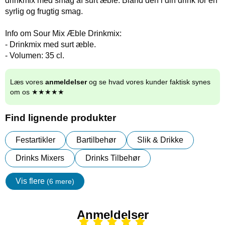
drinkmix med smag af surt æble. Bland den i din drink for en
syrlig og frugtig smag.
Info om Sour Mix Æble Drinkmix:
- Drinkmix med surt æble.
- Volumen: 35 cl.
Læs vores
anmeldelser
og se hvad vores kunder faktisk synes
om os ★★★★★
Find lignende produkter
Festartikler
Bartilbehør
Slik & Drikke
Drinks Mixers
Drinks Tilbehør
Vis flere
(6 mere)
Egenskaper
Anmeldelser