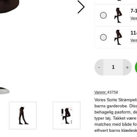
7-
11
antal
-
+
Varenr:
43758
Vores Sorte Strømpebuk
barns garderobe. Diss
behagelig pasform, de
typer tøj. Takket vær
matches med både for
ethvert barns klædes