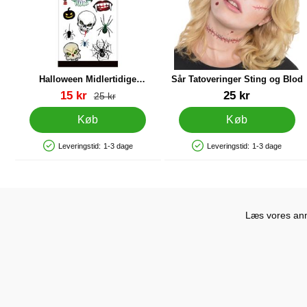
Halloween Midlertidige
Sår Tatoveringer Sting og Blod
Tatoveringer 12-pak
Varenr 43732
Varenr 30849
pris
15 kr
25 kr
pris
25 kr
Køb
Køb
Leveringstid:
1-3 dage
Leveringstid:
1-3 dage
Produkttilgængelighed: På lager
Produkttilgængelighed: På lager
Læs vores anme