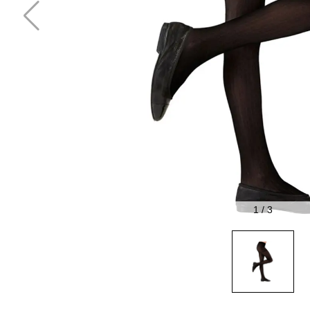
1
/
3