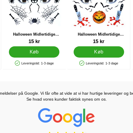
Halloween Midlertidige
Halloween Midlertidige
Tatoveringer E
Tatoveringer H
Varenr 43980
Varenr 43983
15 kr
15 kr
Køb
Køb
Leveringstid:
1-3 dage
Leveringstid:
1-3 dage
Produkttilgængelighed: På lager
Produkttilgængelighed: På lager
ldelser på Google. Vi får ofte at vide at vi har hurtige leveringer og b
Se hvad vores kunder faktisk synes om os.
Prisjakt Anmeldelser: 4.7 Stjerne