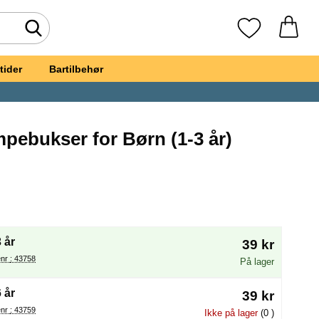
Foretag søgning
Mine favoritte
tider
Bartilbehør
pebukser for Børn (1-3 år)
orit
rte Strømpebukser for Børn
(Valg af en ny radioknap vil genindlæse siden)
 år
39 kr
Varenr : 43758
På lager
 år
39 kr
Varenr : 43759
Ikke på lager
(0 )