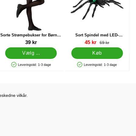
Sorte Strømpebukser for Børn 4-
Sort Spindel med LED-
6 år
belysning
Varenr 43759
Varenr 38589
pris
39 kr
45 kr
pris
69 kr
Vælg ...
Køb
Leveringstid:
1-3 dage
Leveringstid:
1-3 dage
Produkttilgængelighed: På lager
Produkttilgængelighed: På lager
eskedne vilkår.