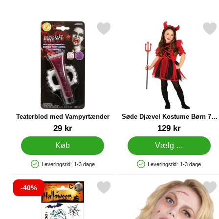
Markér teaterblod med Vampyrtænder som favorit
Markér søde Djævel Kostume B
Teaterblod med Vampyrtænder
Søde Djævel Kostume Børn 7-9
år
Varenr 11656
Varenr 84621
29 kr
129 kr
Køb
Vælg ...
Leveringstid:
1-3 dage
Leveringstid:
1-3 dage
Produkttilgængelighed: På lager
Produkttilgængelighed: På lager
-40%
Markér halloween Midlertidige Tatoveringer 12-pak som favorit
Markér sår Tatoveringer Sti