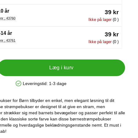
10 år
39 kr
Varenr : 43760
Ikke på lager
(0 )
-14 år
39 kr
Varenr : 43761
Ikke på lager
(0 )
Læg i kurv
Leveringstid:
1-3 dage
Produkttilgængelighed: På lager
ser for Børn tilbyder en enkel, men elegant løsning til dit
e strømpebukser er designet til at give en stram, men
r strækker sig med barnets bevægelser og passer perfekt til alle
e den klassiske sorte farve kan disse børnestrømpebukser
melle og hverdagslige beklædningsgenstande nemt. Et must i
kab!