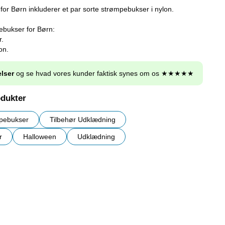
or Børn inkluderer et par sorte strømpebukser i nylon.
ebukser for Børn:
r.
on.
lser
og se hvad vores kunder faktisk synes om os ★★★★★
odukter
pebukser
Tilbehør Udklædning
r
Halloween
Udklædning