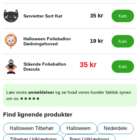
35 kr
Servietter Sort Kat
Køb
Varenr 43779
Halloween Folieballon
19 kr
Køb
Varenr 43782
Dødningehoved
pris
35 kr
Stående Folieballon
Køb
Varenr 43783
Dracula
pris
45 kr
Læs vores
anmeldelser
og se hvad vores kunder faktisk synes
om os ★★★★★
Find lignende produkter
Halloween Tilbehør
Halloween
Nederdele
Tilbehør Udklædning
Børn Udklædning