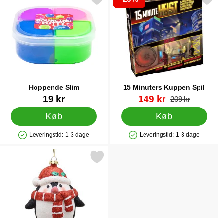
Hoppende Slim
15 Minuters Kuppen Spil
Varenr 32747
Varenr 32829
pris
19 kr
149 kr
pris
209 kr
Køb
Køb
Leveringstid:
1-3 dage
Leveringstid:
1-3 dage
Produkttilgængelighed: På lager
Produkttilgængelighed: På lager
Markér juletrepynt Pingvin Sort som favorit