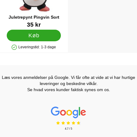
Juletrepynt Pingvin Sort
Varenr 44284
35 kr
Køb
Leveringstid:
1-3 dage
Produkttilgængelighed: På lager
Læs vores anmeldelser på Google. Vi får ofte at vide at vi har hurtige
leveringer og beskedne vilkår.
Se hvad vores kunder faktisk synes om os.
Prisjakt Anmeldelser: 4.7 Stjerne
4.7 / 5