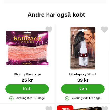
Andre har også købt
Markér blodig Bandage som favorit
Markér blodspray 28 
Blodig Bandage
Blodspray 28 ml
Varenr 38678
Varenr 38557
25 kr
39 kr
Køb
Køb
Leveringstid:
1-3 dage
Leveringstid:
1-3 dage
Produkttilgængelighed: På lager
Produkttilgængelighed: På lager
-29%
Markér hoppende Slim som favorit
Markér 15 Minuters Kuppe