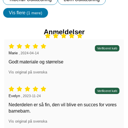
Vis flere
(1 mere)
Egenskaper
Anmeldelser
Anmeldelser: 5 stjerne af 5,
Verificeret køb
Anmeldelser af:
Marie
,
2024-04-14
Godt materiale og størrelse
Vis original på svenska
Anmeldelser: 5 stjerne af 5,
Verificeret køb
Anmeldelser af:
Evelyn
,
2023-11-24
Nederdelen er så fin, den vil blive en succes for vores
barnebarn.
Vis original på svenska