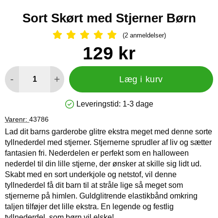
Sort Skørt med Stjerner Børn
(2 anmeldelser)
Anmeldelser: 5 Stjerne, Spring til al
Køb dette produkt Sort Skørt med Stjerner Børn
pris
129 kr
antal
-
+
Læg i kurv
Leveringstid:
1-3 dage
Produkttilgængelighed: På lager
Varenr:
43786
Lad dit barns garderobe glitre ekstra meget med denne sorte
tyllnederdel med stjerner. Stjernerne sprudler af liv og sætter
fantasien fri. Nederdelen er perfekt som en halloween
nederdel til din lille stjerne, der ønsker at skille sig lidt ud.
Skabt med en sort underkjole og netstof, vil denne
tyllnederdel få dit barn til at stråle lige så meget som
stjernerne på himlen. Guldglitrende elastikbånd omkring
taljen tilføjer det lille ekstra. En legende og festlig
tyllnederdel, som børn vil elske!