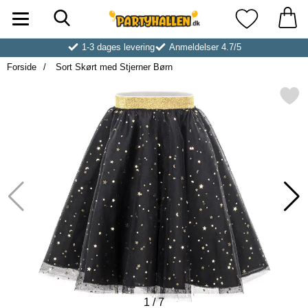
Søg
Startside for Partyhallen AB
Mine favoritt
1-3 dages levering
Anmeldelser 4.7/5
Forside
Sort Skørt med Stjerner Børn
Markér sort Skørt med Stjer
1
/
7