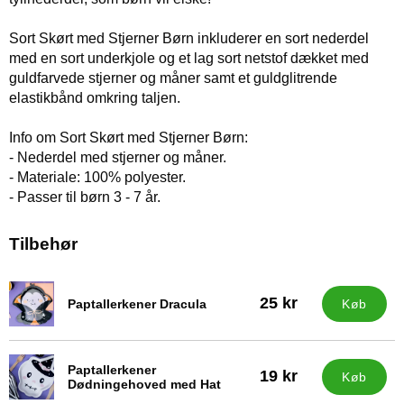
Sort Skørt med Stjerner Børn inkluderer en sort nederdel
med en sort underkjole og et lag sort netstof dækket med
guldfarvede stjerner og måner samt et guldglitrende
elastikbånd omkring taljen.
Info om Sort Skørt med Stjerner Børn:
- Nederdel med stjerner og måner.
- Materiale: 100% polyester.
- Passer til børn 3 - 7 år.
Tilbehør
25 kr
Paptallerkener Dracula
Køb
Varenr 43777
Paptallerkener
19 kr
Køb
Varenr 43778
Dødningehoved med Hat