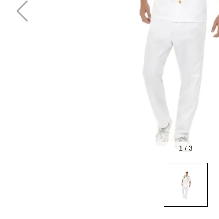
1
/
3