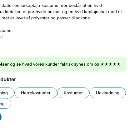
fatter en søkaptajn-kostume, der består af en hvid
ulddetaljer, et par hvide bukser og en hvid kaptajnshat med et
met er lavet af polyester og passer til voksne.
stume:
at.
lser
og se hvad vores kunder faktisk synes om os ★★★★★
odukter
ning
Herrekostumer
Kostumer
Udklædning
ng
er