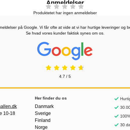
Anmeldelser
Produktetet har ingen anmeldelser
ldelser på Google. Vi får ofte at vide at vi har hurtige leveringer og b
Se hvad vores kunder faktisk synes om os.
Prisjakt Anmeldelser: 4.7 Stjerne
4.7 / 5
Her finder du os
Hurti
allen.dk
Danmark
30.00
e 10-18
Sverige
100% 
Finland
30 da
Norge