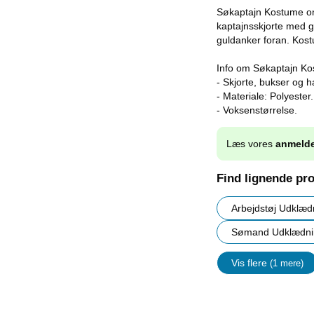
Søkaptajn Kostume om
kaptajnsskjorte med g
guldanker foran. Kostu
Info om Søkaptajn Ko
- Skjorte, bukser og h
- Materiale: Polyester.
- Voksenstørrelse.
Læs vores
anmelde
Find lignende pr
Arbejdstøj Udklæd
Sømand Udklædni
Vis flere
(1 mere)
Egenskap