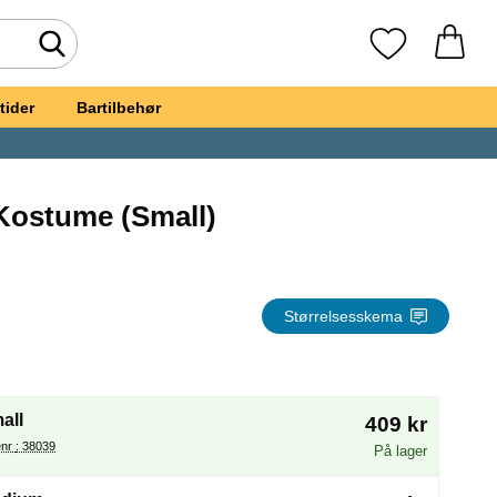
Foretag søgning
Mine favoritte
tider
Bartilbehør
Kostume (Small)
kaptajn Kostume
Størrelsesskema
(Valg af en ny radioknap vil genindlæse siden)
all
409 kr
Varenr : 38039
På lager