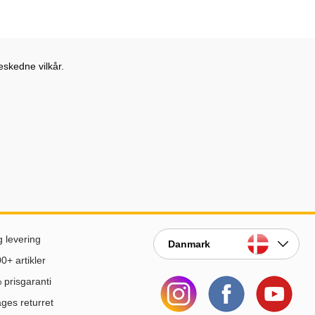
eskedne vilkår.
g levering
Danmark
0+ artikler
prisgaranti
ges returret