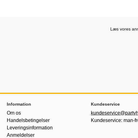
Læs vores anme
Sidefodsinhold Blandet info og links
Information
Kundeservice
Om os
kundeservice@partyh
Handelsbetingelser
Kundeservice: man-fr
Leveringsinformation
Anmeldelser