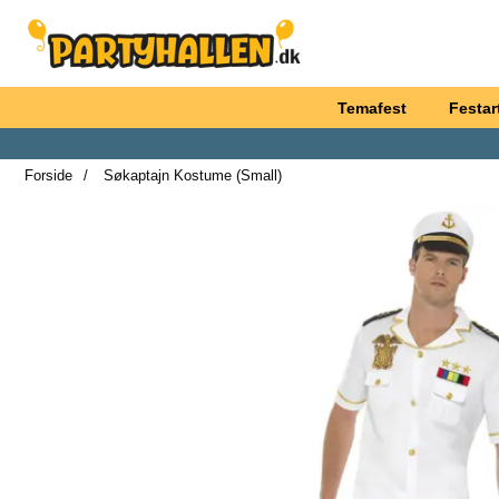
Startside for Partyhallen AB
Temafest
Festart
Forside
Søkaptajn Kostume (Small)