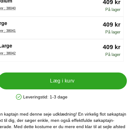
dium
409 kr
Varenr : 38040
På lager
rge
409 kr
Varenr : 38041
På lager
Large
409 kr
Varenr : 38042
På lager
Læg i kurv
Leveringstid:
1-3 dage
Produkttilgængelighed: På lager
 kaptajn med denne seje udklædning! En virkelig flot søkaptajn
t til dig, der søger enkle, men også effektfulde søkaptajn-
erade. Med dette kostume er du mere end klar til at sejle afsted