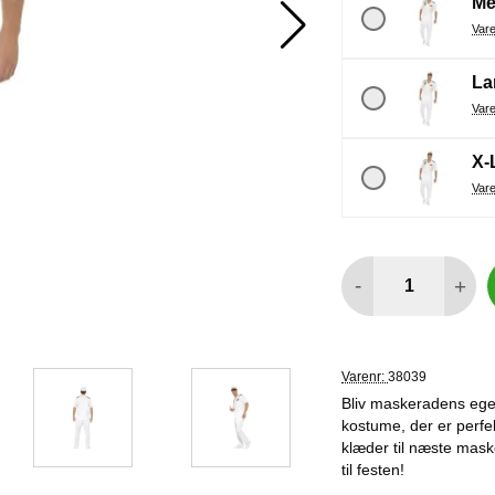
Me
La
X-
antal
-
+
Varenr:
38039
Bliv maskeradens egen
kostume, der er perfek
klæder til næste mask
til festen!