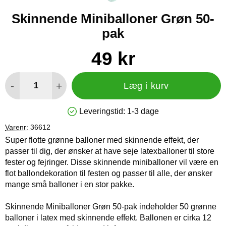
Skinnende Miniballoner Grøn 50-
pak
Køb dette produkt Skinnende Miniballoner Grøn 50-pak
pris
49 kr
antal
-
+
Læg i kurv
Leveringstid:
1-3 dage
Produkttilgængelighed: På lager
Varenr:
36612
Super flotte grønne balloner med skinnende effekt, der
passer til dig, der ønsker at have seje latexballoner til store
fester og fejringer. Disse skinnende miniballoner vil være en
flot ballondekoration til festen og passer til alle, der ønsker
mange små balloner i en stor pakke.
Skinnende Miniballoner Grøn 50-pak indeholder 50 grønne
balloner i latex med skinnende effekt. Ballonen er cirka 12