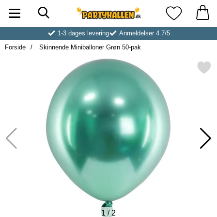
Søg
Startside for Partyhallen AB
Mine favoritt
1-3 dages levering
Anmeldelser 4.7/5
Forside
Skinnende Miniballoner Grøn 50-pak
Markér skinnende Miniballoner 
1
/
2