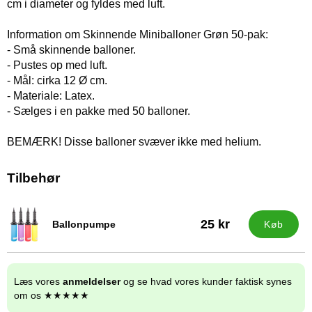
cm i diameter og fyldes med luft.
Information om Skinnende Miniballoner Grøn 50-pak:
- Små skinnende balloner.
- Pustes op med luft.
- Mål: cirka 12 Ø cm.
- Materiale: Latex.
- Sælges i en pakke med 50 balloner.
BEMÆRK! Disse balloner svæver ikke med helium.
Tilbehør
25 kr
Ballonpumpe
Køb
Varenr 9838
Læs vores
anmeldelser
og se hvad vores kunder faktisk synes
om os ★★★★★