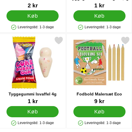
Varenr 12483
Varenr 89919
2 kr
1 kr
Køb
Køb
Leveringstid:
1-3 dage
Leveringstid:
1-3 dage
Produkttilgængelighed: På lager
Produkttilgængelighed: På lager
Markér tyggegummi Isvaffel 4g som favorit
Markér fodbold Malersæt
Tyggegummi Isvaffel 4g
Fodbold Malersæt Eco
Varenr 90132
Varenr 45133
1 kr
9 kr
Køb
Køb
Leveringstid:
1-3 dage
Leveringstid:
1-3 dage
Produkttilgængelighed: På lager
Produkttilgængelighed: På lager