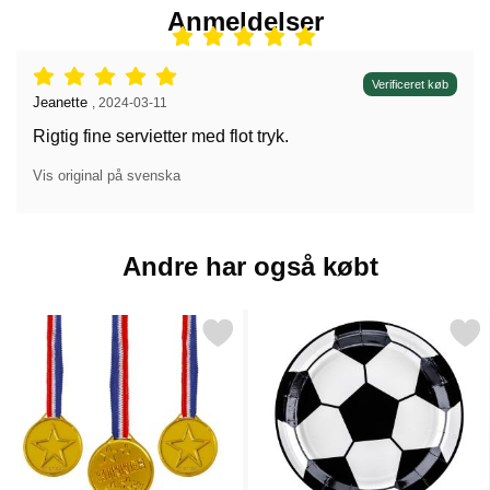
Anmeldelser
Anmeldelser: 5 stjerne af 5,
Verificeret køb
Anmeldelser af:
Jeanette
,
2024-03-11
Rigtig fine servietter med flot tryk.
Vis original på svenska
Andre har også købt
Markér guldmedalje Plastik som favorit
Markér fodbold Tallerken