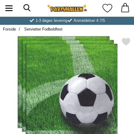
Søg
Startside for Partyhallen AB
Mine favoritt
1-3 dages levering
Anmeldelser 4.7/5
Forside
Servietter Fodboldfest
Markér servietter Fodbol