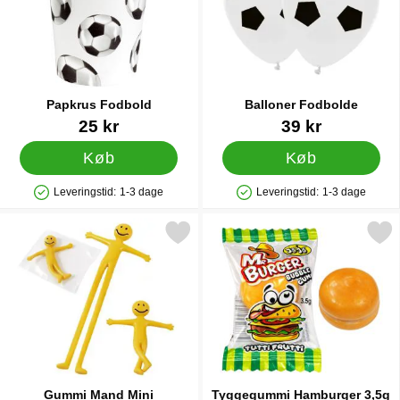
Papkrus Fodbold
Balloner Fodbolde
Varenr 34205
Varenr 35423
25 kr
39 kr
Køb
Køb
Leveringstid:
1-3 dage
Leveringstid:
1-3 dage
Produkttilgængelighed: På lager
Produkttilgængelighed: På lager
Markér gummi Mand Mini som favorit
Markér tyggegummi Hamburg
Gummi Mand Mini
Tyggegummi Hamburger 3,5g