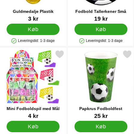
Guldmedalje Plastik
Fodbold Tallerkener Små
Varenr 12482
Varenr 21138
3 kr
19 kr
Køb
Køb
Leveringstid:
1-3 dage
Leveringstid:
1-3 dage
Produkttilgængelighed: På lager
Produkttilgængelighed: På lager
Markér mini Fodboldspil med Mål som favorit
Markér papkrus Fodbold
Mini Fodboldspil med Mål
Papkrus Fodboldfest
Varenr 14444
Varenr 36230
4 kr
25 kr
Køb
Køb