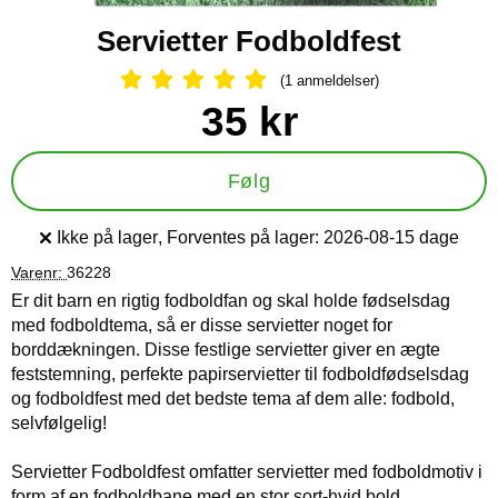
Servietter Fodboldfest
(1 anmeldelser)
Anmeldelser: 5 Stjerne, Spring til al
Køb dette produkt Servietter Fodboldfest
pris
35 kr
Følg
Ikke på lager
, Forventes på lager:
2026-08-15 dage
Produkttilgængelighed:
Varenr:
36228
Er dit barn en rigtig fodboldfan og skal holde fødselsdag
med fodboldtema, så er disse servietter noget for
borddækningen. Disse festlige servietter giver en ægte
feststemning, perfekte papirservietter til fodboldfødselsdag
og fodboldfest med det bedste tema af dem alle: fodbold,
selvfølgelig!
Servietter Fodboldfest omfatter servietter med fodboldmotiv i
form af en fodboldbane med en stor sort-hvid bold.