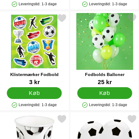
Leveringstid:
1-3 dage
Leveringstid:
1-3 dage
Produkttilgængelighed: På lager
Produkttilgængelighed: På lager
Markér klistermærker Fodbold som favorit
Markér fodbolds Ballo
Klistermærker Fodbold
Fodbolds Balloner
Varenr 32749
Varenr 20482
3 kr
25 kr
Køb
Køb
Leveringstid:
1-3 dage
Leveringstid:
1-3 dage
Produkttilgængelighed: På lager
Produkttilgængelighed: På lager
Markér papkrus Fodbold som favorit
Markér balloner Fodbo