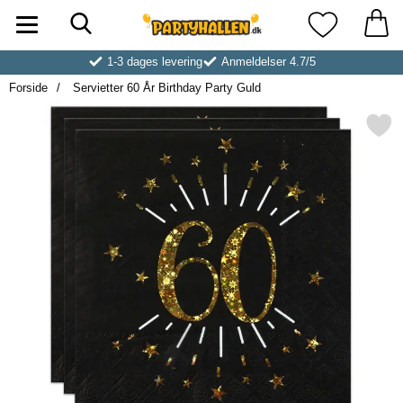
Søg
Startside for Partyhallen AB
Mine favoritt
1-3 dages levering
Anmeldelser 4.7/5
Forside
Servietter 60 År Birthday Party Guld
Markér servietter 60 År Birthda