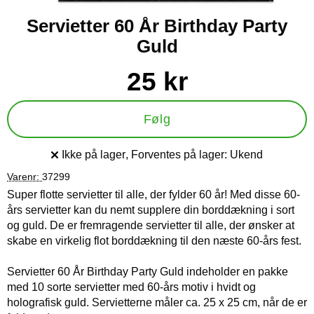
Servietter 60 År Birthday Party
Guld
Køb dette produkt Servietter 60 År Birthday Party Guld
pris
25 kr
Følg
Ikke på lager
, Forventes på lager:
Ukend
Produkttilgængelighed:
Varenr:
37299
Super flotte servietter til alle, der fylder 60 år! Med disse 60-
års servietter kan du nemt supplere din borddækning i sort
og guld. De er fremragende servietter til alle, der ønsker at
skabe en virkelig flot borddækning til den næste 60-års fest.
Servietter 60 År Birthday Party Guld indeholder en pakke
med 10 sorte servietter med 60-års motiv i hvidt og
holografisk guld. Servietterne måler ca. 25 x 25 cm, når de er