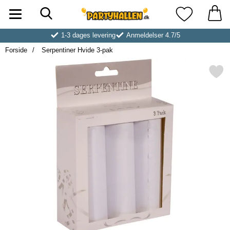
Søg
Startside for Partyhallen AB
Mine favoritt
1-3 dages levering
Anmeldelser 4.7/5
Forside
Serpentiner Hvide 3-pak
Markér serpentiner Hvide 