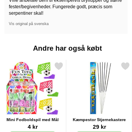
Ville anbefale dem til eksempelvis bryllupper og større
fester/begivenheder. Fungerede godt, præcis som
serpentiner skal!
Vis original på svenska
Andre har også købt
Markér mini Fodboldspil med Mål som favorit
Markér kæmpestor Stjerne
Mini Fodboldspil med Mål
Kæmpestor Stjernekastere
Varenr 14444
Varenr 13928
4 kr
29 kr