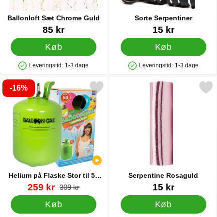
Ballonloft Sæt Chrome Guld
Sorte Serpentiner
Varenr 25715
Varenr 12801
85 kr
15 kr
Køb
Køb
Leveringstid:
1-3 dage
Leveringstid:
1-3 dage
Produkttilgængelighed: På lager
Produkttilgængelighed: På lager
-16%
r helium på Flaske Stor til 50 Balloner (20-25 cm) som favorit
Markér serpentine Rosa
Helium på Flaske Stor til 50
Serpentine Rosaguld
Balloner (20-25 cm)
Varenr 13480
pris
Varenr 33070
259 kr
15 kr
pris
309 kr
Køb
Køb