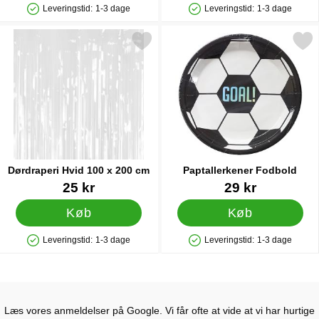
Leveringstid:
1-3 dage
Leveringstid:
1-3 dage
Produkttilgængelighed: På lager
Produkttilgængelighed: På lager
Markér dørdraperi Hvid 100 x 200 cm som favorit
Markér paptallerkener Fo
Dørdraperi Hvid 100 x 200 cm
Paptallerkener Fodbold
Varenr 90689
Varenr 27831
25 kr
29 kr
Køb
Køb
Leveringstid:
1-3 dage
Leveringstid:
1-3 dage
Produkttilgængelighed: På lager
Produkttilgængelighed: På lager
Læs vores anmeldelser på Google. Vi får ofte at vide at vi har hurtige