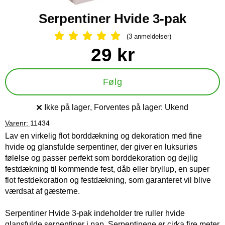
Serpentiner Hvide 3-pak
(3 anmeldelser)
Anmeldelser: 5 Stjerne, Spring til al
Køb dette produkt Serpentiner Hvide 3-pak
pris
29 kr
Følg
Ikke på lager
, Forventes på lager:
Ukend
Produkttilgængelighed:
Varenr:
11434
Lav en virkelig flot borddækning og dekoration med fine
hvide og glansfulde serpentiner, der giver en luksuriøs
følelse og passer perfekt som borddekoration og dejlig
festdækning til kommende fest, dåb eller bryllup, en super
flot festdekoration og festdækning, som garanteret vil blive
værdsat af gæsterne.
Serpentiner Hvide 3-pak indeholder tre ruller hvide
glansfulde serpentiner i pap. Serpentinene er cirka fire meter