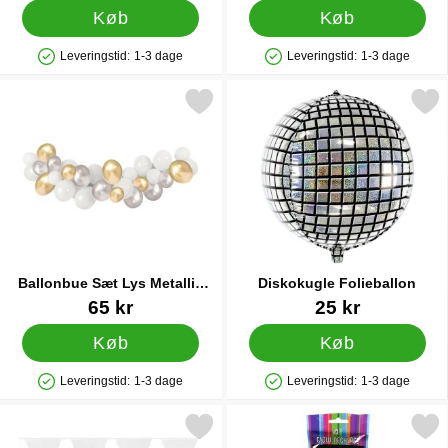
Køb
Køb
Leveringstid:
1-3 dage
Leveringstid:
1-3 dage
Produkttilgængelighed: På lager
Produkttilgængelighed: På lager
Markér ballonbue Sæt Lys Metallic Mix som favorit
Markér diskokugle Folieb
Ballonbue Sæt Lys Metallic
Diskokugle Folieballon
Mix
Varenr 33359
Varenr 20436
65 kr
25 kr
Køb
Køb
Leveringstid:
1-3 dage
Leveringstid:
1-3 dage
Produkttilgængelighed: På lager
Produkttilgængelighed: På lager
Markér hvid Glitter Flagguirlande som favorit
Markér selvlysende Hal