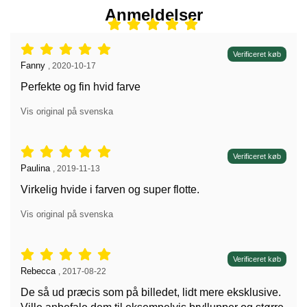
Anmeldelser
Anmeldelser: 5 stjerne af 5,
Verificeret køb
Anmeldelser af:
Fanny
,
2020-10-17
Perfekte og fin hvid farve
Vis original på svenska
Anmeldelser: 5 stjerne af 5,
Verificeret køb
Anmeldelser af:
Paulina
,
2019-11-13
Virkelig hvide i farven og super flotte.
Vis original på svenska
Anmeldelser: 5 stjerne af 5,
Verificeret køb
Anmeldelser af:
Rebecca
,
2017-08-22
De så ud præcis som på billedet, lidt mere eksklusive.