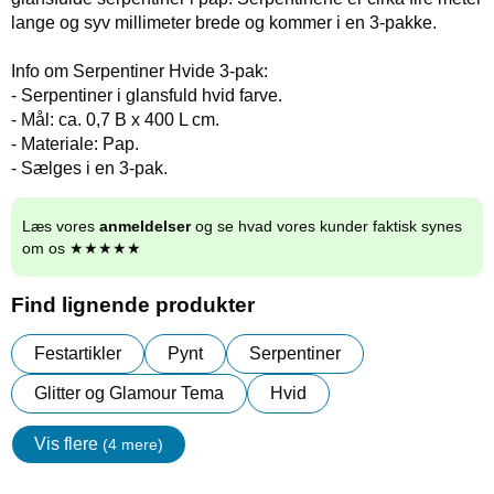
lange og syv millimeter brede og kommer i en 3-pakke.
Info om Serpentiner Hvide 3-pak:
- Serpentiner i glansfuld hvid farve.
- Mål: ca. 0,7 B x 400 L cm.
- Materiale: Pap.
- Sælges i en 3-pak.
Læs vores
anmeldelser
og se hvad vores kunder faktisk synes
om os ★★★★★
Find lignende produkter
Festartikler
Pynt
Serpentiner
Glitter og Glamour Tema
Hvid
Vis flere
(4 mere)
Egenskaper