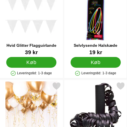
Hvid Glitter Flagguirlande
Selvlysende Halskæde
Varenr 17347
Varenr 83809
39 kr
19 kr
Køb
Køb
Leveringstid:
1-3 dage
Leveringstid:
1-3 dage
Produkttilgængelighed: På lager
Produkttilgængelighed: På lager
Markér ballonloft Sæt Chrome Guld som favorit
Markér sorte Serpenti