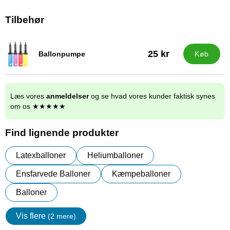
Tilbehør
25 kr
Ballonpumpe
Køb
Varenr 9838
Læs vores
anmeldelser
og se hvad vores kunder faktisk synes
om os ★★★★★
Find lignende produkter
Latexballoner
Heliumballoner
Ensfarvede Balloner
Kæmpeballoner
Balloner
Vis flere
(2 mere)
Egenskaper