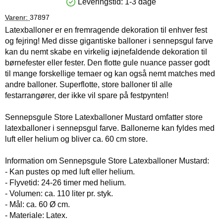
Leveringstid:
1-3 dage
Produkttilgængelighed: På lager
Varenr:
37897
Latexballoner er en fremragende dekoration til enhver fest
og fejring! Med disse gigantiske balloner i sennepsgul farve
kan du nemt skabe en virkelig iøjnefaldende dekoration til
børnefester eller fester. Den flotte gule nuance passer godt
til mange forskellige temaer og kan også nemt matches med
andre balloner. Superflotte, store balloner til alle
festarrangører, der ikke vil spare på festpynten!
Sennepsgule Store Latexballoner Mustard omfatter store
latexballoner i sennepsgul farve. Ballonerne kan fyldes med
luft eller helium og bliver ca. 60 cm store.
Information om Sennepsgule Store Latexballoner Mustard:
- Kan pustes op med luft eller helium.
- Flyvetid: 24-26 timer med helium.
- Volumen: ca. 110 liter pr. styk.
- Mål: ca. 60 Ø cm.
- Materiale: Latex.