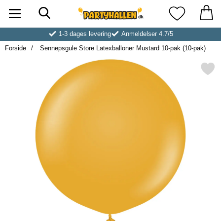
Søg
Startside for Partyhallen AB
Mine favoritt
1-3 dages levering
Anmeldelser 4.7/5
Forside
Sennepsgule Store Latexballoner Mustard 10-pak (10-pak)
Markér sennepsgule Store Latexballoner Mu