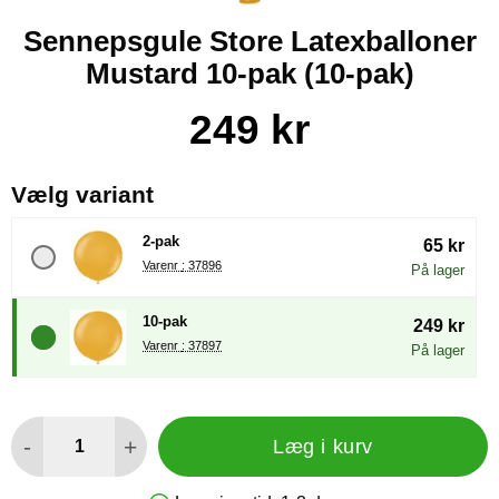
Sennepsgule Store Latexballoner
Mustard 10-pak (10-pak)
Køb dette produkt Sennepsgule Store Latexballoner Mustard 
pris
249 kr
, (Valg af en ny radioknap vil
Vælg variant
2-pak
65 kr
Varenr : 37896
På lager
10-pak
249 kr
Varenr : 37897
På lager
antal
-
+
Læg i kurv