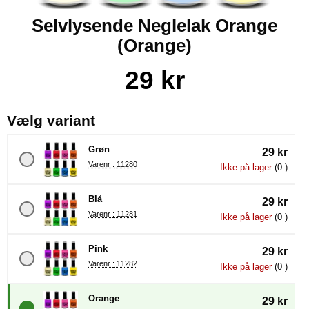
Selvlysende Neglelak Orange
(Orange)
Køb dette produkt Selvlysende Neglelak Orange
pris
29 kr
, (Valg af en ny radioknap vil
Vælg variant
Grøn
29 kr
Varenr : 11280
Ikke på lager
(0 )
Blå
29 kr
Varenr : 11281
Ikke på lager
(0 )
Pink
29 kr
Varenr : 11282
Ikke på lager
(0 )
Orange
29 kr