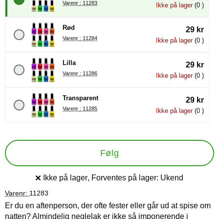
Varenr : 11283
Ikke på lager
(0 )
Rød
29 kr
Varenr : 11284
Ikke på lager
(0 )
Lilla
29 kr
Varenr : 11286
Ikke på lager
(0 )
Transparent
29 kr
Varenr : 11285
Ikke på lager
(0 )
Følg
Ikke på lager
, Forventes på lager:
Ukend
Produkttilgængelighed:
Varenr:
11283
Er du en aftenperson, der ofte fester eller går ud at spise om
natten? Almindelig neglelak er ikke så imponerende i