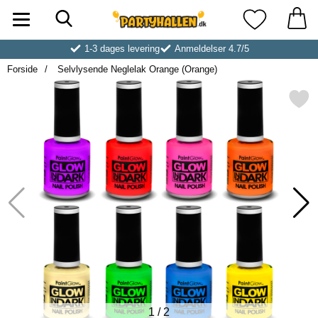
Søg
Startside for Partyhallen AB
Mine favoritt
1-3 dages levering
Anmeldelser 4.7/5
Forside
Selvlysende Neglelak Orange (Orange)
Markér selvlysende Neglelak Ora
1
/
2