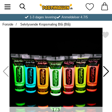
Søg
Startside for Partyhallen AB
Mine favoritt
1-3 dages levering
Anmeldelser 4.7/5
Forside
Selvlysende Kropsmaling Blå (Blå)
Markér selvlysende Kropsmaling
1
/
3