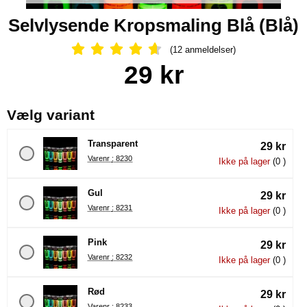
Selvlysende Kropsmaling Blå (Blå)
(12 anmeldelser)
Anmeldelser: 4.67 Stjerne, Spring til
Køb dette produkt Selvlysende Kropsmaling Blå
pris
29 kr
, (Valg af en ny radioknap vil
Vælg variant
Transparent
29 kr
Varenr : 8230
Ikke på lager
(0 )
Gul
29 kr
Varenr : 8231
Ikke på lager
(0 )
Pink
29 kr
Varenr : 8232
Ikke på lager
(0 )
Rød
29 kr
Varenr : 8233