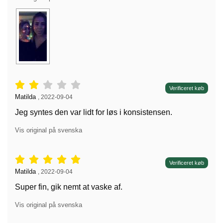
Anmeldelser: 2 stjerne af 5,
Verificeret køb
Anmeldelser af:
Matilda
,
2022-09-04
Jeg syntes den var lidt for løs i konsistensen.
Vis original på svenska
Anmeldelser: 5 stjerne af 5,
Verificeret køb
Anmeldelser af:
Matilda
,
2022-09-04
Super fin, gik nemt at vaske af.
Vis original på svenska