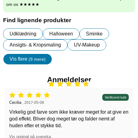
om os ★★★★★
Find lignende produkter
Udklædning
Halloween
Sminke
Ansigts- & Kropsmaling
UV-Makeup
Vis flere
(9 mere)
Egenskaper
Anmeldelser
Anmeldelser: 5 stjerne af 5,
Verificeret køb
Anmeldelser af:
Cecilia
,
2017-05-08
Virkelig god farve som ikke kræver meget for at give en
god effekt. Bliver dog meget tør og falder nemt af
huden efter et stykke tid.
Vis original på svenska