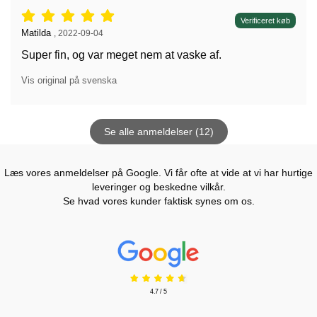
Anmeldelser: 5 stjerne af 5,
Verificeret køb
Anmeldelser af:
Matilda
,
2022-09-04
Super fin, og var meget nem at vaske af.
Vis original på svenska
Se alle anmeldelser (12)
Læs vores anmeldelser på Google. Vi får ofte at vide at vi har hurtige
leveringer og beskedne vilkår.
Se hvad vores kunder faktisk synes om os.
Prisjakt Anmeldelser: 4.7 Stjerne
4.7 / 5