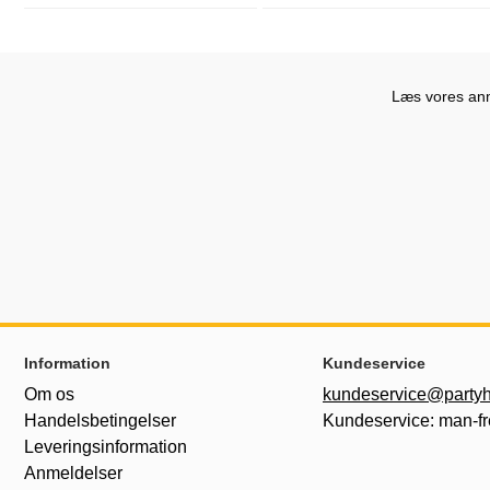
Læs vores anme
Sidefodsinhold Blandet info og links
Information
Kundeservice
Om os
kundeservice@partyh
Handelsbetingelser
Kundeservice: man-fr
Leveringsinformation
Anmeldelser