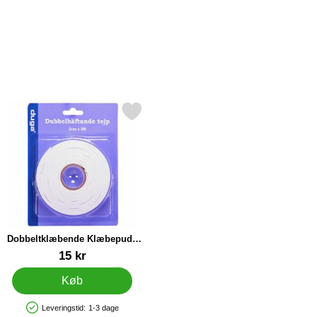
ix Pop som favorit
Markér dobbeltklæbende Klæbepude Tape 5m som favorit
Dobbeltklæbende Klæbepude
Tape 5m
Varenr 40630
15 kr
Køb
Leveringstid:
1-3 dage
Produkttilgængelighed: På lager