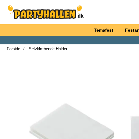
Startside for Partyhallen AB
Temafest
Festart
Forside
Selvklæbende Holder