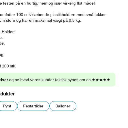
 festen på en hurtig, nem og især virkelig flot måde!
omfatter 100 selvklæbende plastikholdere med små løkker.
 cm store og har en maksimal vægt på 0,5 kg.
 Holder:
e.
de.
kg.
 100 stk.
lser
og se hvad vores kunder faktisk synes om os ★★★★★
odukter
Pynt
Festartikler
Balloner