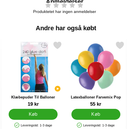
Anmeldelser
Produktetet har ingen anmeldelser
Andre har også købt
Balloner (20-25 cm) som favorit
Markér klæbepuder Til Balloner som favorit
Markér latexballoner Farvem
Klæbepuder Til Balloner
Latexballoner Farvemix Pop
Varenr 22428
Varenr 33606
19 kr
55 kr
Køb
Køb
Leveringstid:
1-3 dage
Leveringstid:
1-3 dage
Produkttilgængelighed: På lager
Produkttilgængelighed: På lager