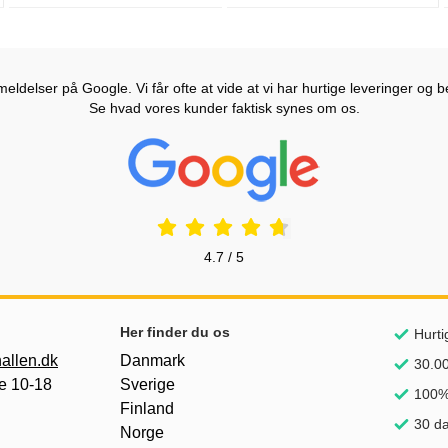
ldelser på Google. Vi får ofte at vide at vi har hurtige leveringer og b
Se hvad vores kunder faktisk synes om os.
Prisjakt Anmeldelser: 4.7 Stjerne
4.7 / 5
Her finder du os
Hurti
allen.dk
Danmark
30.00
e 10-18
Sverige
100% 
Finland
30 da
Norge