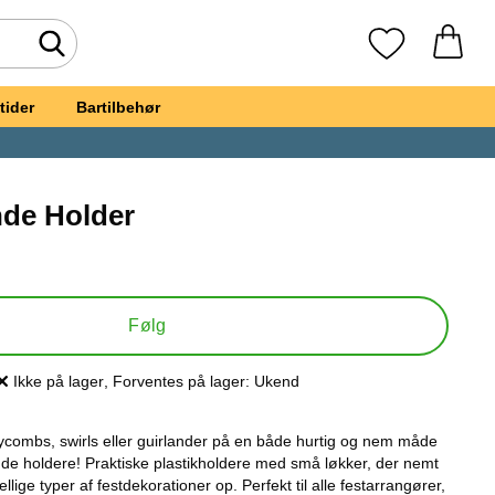
Foretag søgning
Mine favoritte
tider
Bartilbehør
de Holder
lvklæbende Holder
Følg
Ikke på lager
, Forventes på lager:
Ukend
Produkttilgængelighed:
combs, swirls eller guirlander på en både hurtig og nem måde
e holdere! Praktiske plastikholdere med små løkker, der nemt
lige typer af festdekorationer op. Perfekt til alle festarrangører,