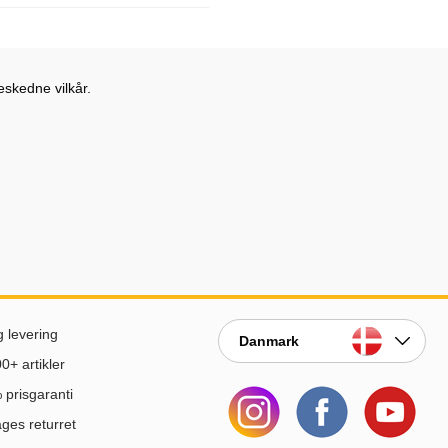
eskedne vilkår.
g levering
Danmark
0+ artikler
prisgaranti
ges returret