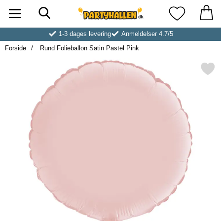
Søg
Startside for Partyhallen AB
Mine favoritt
1-3 dages levering
Anmeldelser 4.7/5
Forside
Rund Folieballon Satin Pastel Pink
Markér rund Folieballon Satin 