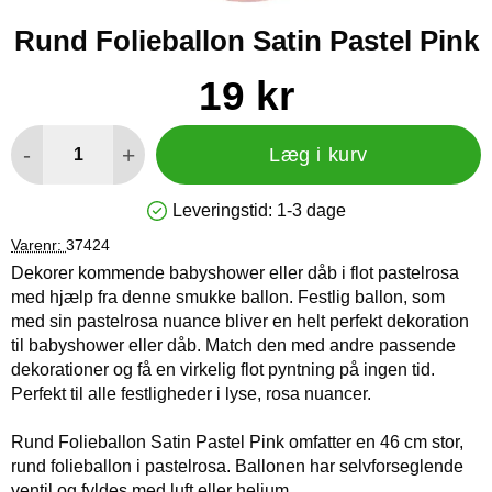
Rund Folieballon Satin Pastel Pink
Køb dette produkt Rund Folieballon Satin Pastel Pink
pris
19 kr
antal
-
+
Læg i kurv
Leveringstid:
1-3 dage
Produkttilgængelighed: På lager
Varenr:
37424
Dekorer kommende babyshower eller dåb i flot pastelrosa
med hjælp fra denne smukke ballon. Festlig ballon, som
med sin pastelrosa nuance bliver en helt perfekt dekoration
til babyshower eller dåb. Match den med andre passende
dekorationer og få en virkelig flot pyntning på ingen tid.
Perfekt til alle festligheder i lyse, rosa nuancer.
Rund Folieballon Satin Pastel Pink omfatter en 46 cm stor,
rund folieballon i pastelrosa. Ballonen har selvforseglende
ventil og fyldes med luft eller helium.