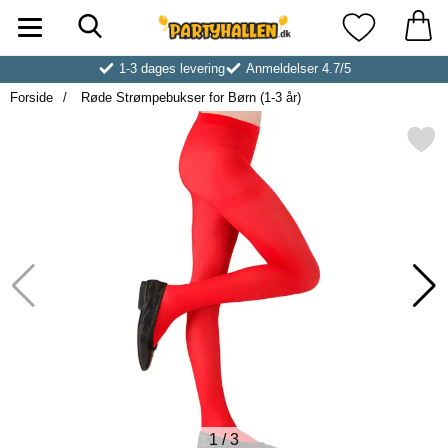
Søg
Startside for Partyhallen AB
Mine favoritt
1-3 dages levering
Anmeldelser 4.7/5
Forside
Røde Strømpebukser for Børn (1-3 år)
Markér røde Strømpebukser for B
1
/
3