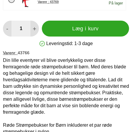
Varenr : 43769
På lager
antal
-
+
Læg i kurv
Leveringstid:
1-3 dage
Produkttilgængelighed: På lager
Varenr:
43766
Din lille eventyrer vil blive overlykkelig over disse
fremragende røde strømpebukser til børn. Med deres bløde
og behagelige design vil de helt sikkert gøre
hverdagsaktiviteterne mere glidende og tiltalende. Lad dit
barn udtrykke sin dynamiske personlighed og kreativitet med
disse legende og opmuntrende strømpebukser. Praktiske,
men alligevel livlige, disse børnestrømpebukser er den
perfekte måde for dit barn at vise sin boblende energi og
fremragende glæde.
Røde Strømpebukser for Børn inkluderer et par røde
strømpebukser i nylon.