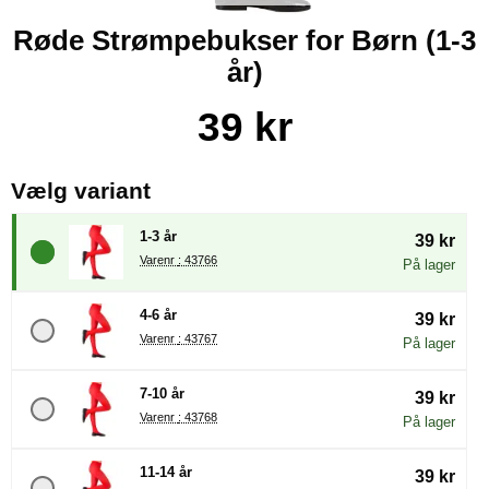
Røde Strømpebukser for Børn (1-3
år)
Køb dette produkt Røde Strømpebukser for Børn
pris
39 kr
, (Valg af en ny radioknap vil
Vælg variant
1-3 år
39 kr
Varenr : 43766
På lager
4-6 år
39 kr
Varenr : 43767
På lager
7-10 år
39 kr
Varenr : 43768
På lager
11-14 år
39 kr