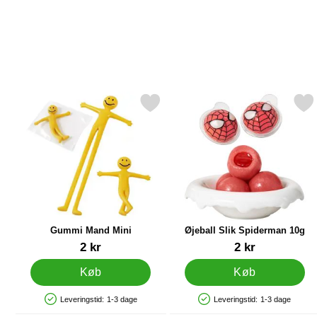
Markér gummi Mand Mini som favorit
Markér Øjeball Slik Spide
Gummi Mand Mini
Øjeball Slik Spiderman 10g
Varenr 12483
Varenr 89905
2 kr
2 kr
Køb
Køb
Leveringstid:
1-3 dage
Leveringstid:
1-3 dage
Produkttilgængelighed: På lager
Produkttilgængelighed: På lager