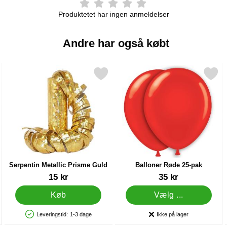
Produktetet har ingen anmeldelser
Andre har også købt
rman 10g som favorit
Markér serpentin Metallic Prisme Guld som favorit
Markér balloner Røde 25-
Serpentin Metallic Prisme Guld
Balloner Røde 25-pak
Varenr 9764
Varenr 5019
15 kr
35 kr
Køb
Vælg ...
Leveringstid:
1-3 dage
Ikke på lager
Produkttilgængelighed: På lager
Produkttilgængelighed: