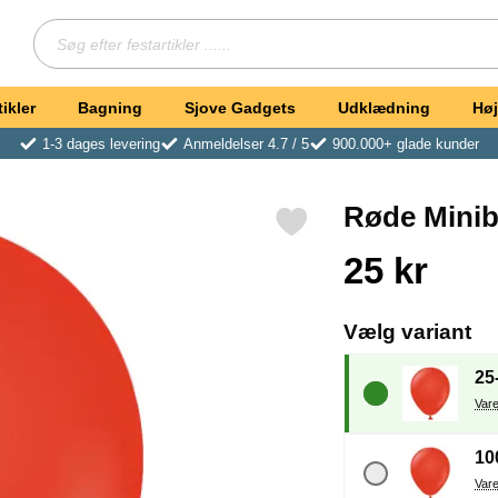
Søg
Søg efter festartikler ...
ikler
Bagning
Sjove Gadgets
Udklædning
Høj
1-3 dages levering
Anmeldelser 4.7 / 5
900.000+ glade kunder
Røde Minib
Markér røde Miniballoner (25-pak) som favorit
Køb dette produkt Rø
pris
25 kr
, 
Vælg variant
25
10