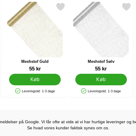
ng 50 ml som favorit
Markér meshstof Guld som favorit
Markér meshstof Sølv 
Meshstof Guld
Meshstof Sølv
Varenr 28681
Varenr 28682
55 kr
55 kr
Køb
Køb
Leveringstid:
1-3 dage
Leveringstid:
1-3 dage
Produkttilgængelighed: På lager
Produkttilgængelighed: På lager
ldelser på Google. Vi får ofte at vide at vi har hurtige leveringer og b
Se hvad vores kunder faktisk synes om os.