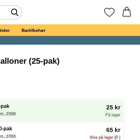
Foretag søgning
Mine favoritte
tider
Bartilbehør
alloner (25-pak)
de Miniballoner
(Valg af en ny radioknap vil genindlæse siden)
-pak
25 kr
Varenr : 37658
På lager
0-pak
65 kr
Varenr : 37659
Ikke på lager
(0 )