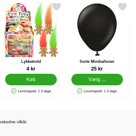
som favorit
Markér lykketrold som favorit
Markér sorte Miniballoner 
Lykketrold
Sorte Miniballoner
Varenr 12965
Varenr 37774
4 kr
25 kr
Køb
Vælg ...
Leveringstid:
1-3 dage
Leveringstid:
1-3 dage
Produkttilgængelighed: På lager
Produkttilgængelighed: På lager
eskedne vilkår.