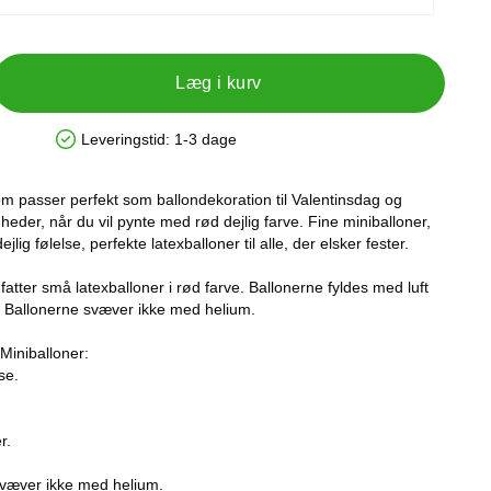
Læg i kurv
Leveringstid:
1-3 dage
Produkttilgængelighed: På lager
m passer perfekt som ballondekoration til Valentinsdag og
heder, når du vil pynte med rød dejlig farve. Fine miniballoner,
lig følelse, perfekte latexballoner til alle, der elsker fester.
tter små latexballoner i rød farve. Ballonerne fyldes med luft
. Ballonerne svæver ikke med helium.
Miniballoner:
lse.
r.
svæver ikke med helium.