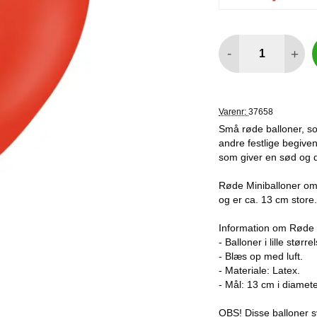
antal
-
+
Varenr:
37658
Små røde balloner, so
andre festlige begiven
som giver en sød og dej
Røde Miniballoner omfa
og er ca. 13 cm store
Information om Røde 
- Balloner i lille større
- Blæs op med luft.
- Materiale: Latex.
- Mål: 13 cm i diamete
OBS! Disse balloner 