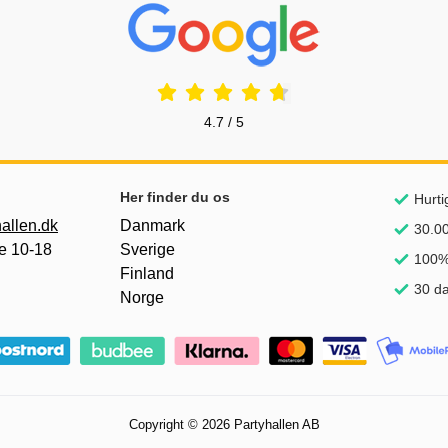
Prisjakt Anmeldelser: 4.7 Stjerne
4.7 / 5
Her finder du os
Hurti
allen.dk
Danmark
30.00
e 10-18
Sverige
100% 
Finland
30 da
Norge
Copyright © 2026 Partyhallen AB