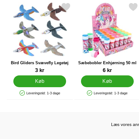
Markér bird Gliders Svævefly Legetøj som favorit
Markér sæbebobler Enhjørni
Bird Gliders Svævefly Legetøj
Sæbebobler Enhjørning 50 ml
Varenr 35807
Varenr 86979
3 kr
6 kr
Køb
Køb
Leveringstid:
1-3 dage
Leveringstid:
1-3 dage
Produkttilgængelighed: På lager
Produkttilgængelighed: På lager
Læs vores anme