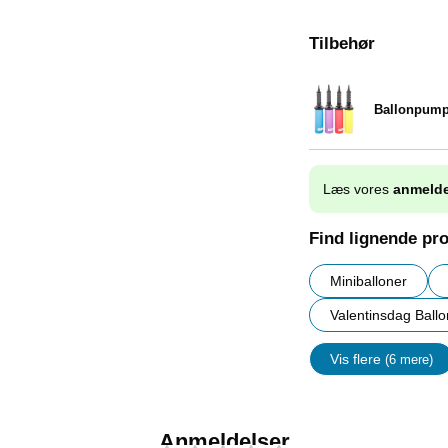
Tilbehør
Ballonpum
Varenr 9838
Læs vores
anmelde
Find lignende pr
Miniballoner
Valentinsdag Ballo
Vis flere
(6 mere)
Egenskap
Anmeldelser