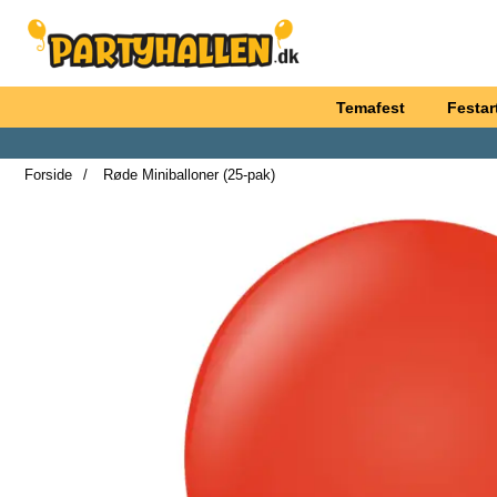
Startside for Partyhallen AB
Temafest
Festart
Forside
Røde Miniballoner (25-pak)