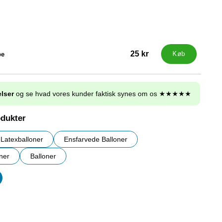
25 kr
pe
Køb
lser
og se hvad vores kunder faktisk synes om os ★★★★★
odukter
Latexballoner
Ensfarvede Balloner
ner
Balloner
er