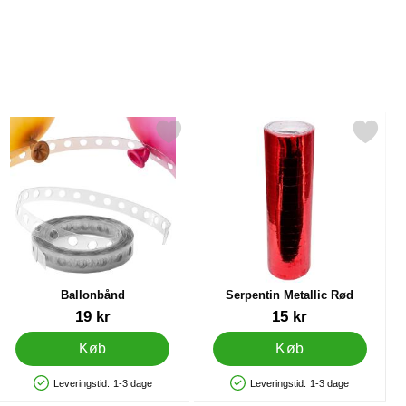
pak som favorit
Markér ballonbånd som favorit
Markér serpentin Metallic R
Ballonbånd
Serpentin Metallic Rød
Varenr 21211
Varenr 9761
19 kr
15 kr
Køb
Køb
Leveringstid:
1-3 dage
Leveringstid:
1-3 dage
Produkttilgængelighed: På lager
Produkttilgængelighed: På lager