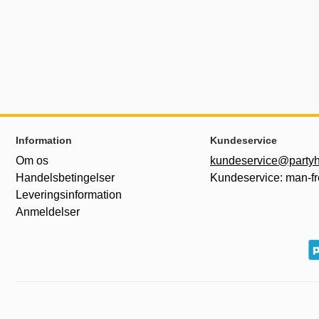
Sidefodsinhold Blandet info og links
Information
Kundeservice
Om os
kundeservice@partyh
Handelsbetingelser
Kundeservice: man-fr
Leveringsinformation
Anmeldelser