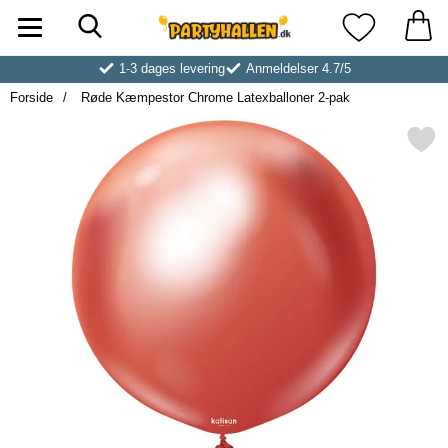
Søg
Startside for Partyhallen AB
Mine favoritt
1-3 dages levering
Anmeldelser 4.7/5
Forside
Røde Kæmpestor Chrome Latexballoner 2-pak
Markér røde Kæmpestor Chrome Late