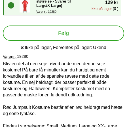
størrelse - Svarer til
129 kr
Large/X-Large)
Ikke på lager
(0 )
Varenr : 19280
Følg
Ikke på lager
, Forventes på lager:
Ukend
Produkttilgængelighed:
Varenr:
19280
Bliv en del af den seje røverbande med denne seje
kostume! På bare få minutter kan du hurtigt og nemt
forvandles til en af de spanske røvere med dette røde
kostume. En sej heldragt, der passer perfekt til både
kostumer og Halloween. Kompletter kostumet med en
passende maske for en fuldendt udklædning.
Rød Jumpsuit Kostume består af en rød heldragt med hætte
og sorte lynlåse.
Findes i størrelserne: Small, Medium, Large og XX-Large.