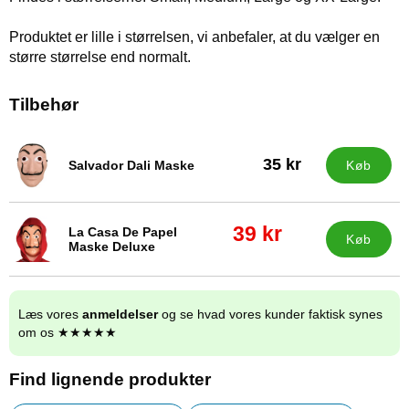
Produktet er lille i størrelsen, vi anbefaler, at du vælger en
større størrelse end normalt.
Tilbehør
35 kr
Salvador Dali Maske
Køb
Varenr 19277
pris
39 kr
La Casa De Papel
Køb
Varenr 30341
Maske Deluxe
pris
55 kr
Læs vores
anmeldelser
og se hvad vores kunder faktisk synes
om os ★★★★★
Find lignende produkter