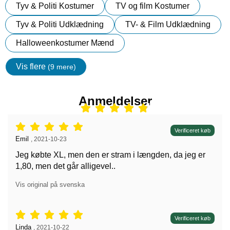
Tyv & Politi Kostumer
TV og film Kostumer
Tyv & Politi Udklædning
TV- & Film Udklædning
Halloweenkostumer Mænd
Vis flere
(9 mere)
Egenskaper
Anmeldelser
Anmeldelser: 5 stjerne af 5,
Verificeret køb
Anmeldelser af:
Emil
,
2021-10-23
Jeg købte XL, men den er stram i længden, da jeg er
1,80, men det går alligevel..
Vis original på svenska
Anmeldelser: 5 stjerne af 5,
Verificeret køb
Anmeldelser af:
Linda
,
2021-10-22