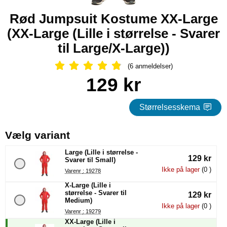
Rød Jumpsuit Kostume XX-Large
(XX-Large (Lille i størrelse - Svarer
til Large/X-Large))
(6 anmeldelser)
Anmeldelser: 4.83 Stjerne, Spring til
Køb dette produkt Rød Jumpsuit Kostume XX-Large
pris
129 kr
Størrelsesskema
, (Valg af en ny radioknap vil
Vælg variant
Large (Lille i størrelse -
129 kr
Svarer til Small)
Ikke på lager
(0 )
Varenr : 19278
X-Large (Lille i
størrelse - Svarer til
129 kr
Medium)
Ikke på lager
(0 )
Varenr : 19279
XX-Large (Lille i