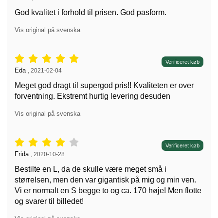
God kvalitet i forhold til prisen. God pasform.
Vis original på svenska
Anmeldelser: 5 stjerne af 5,
Verificeret køb
Anmeldelser af:
Eda
,
2021-02-04
Meget god dragt til supergod pris!! Kvaliteten er over
forventning. Ekstremt hurtig levering desuden
Vis original på svenska
Anmeldelser: 4 stjerne af 5,
Verificeret køb
Anmeldelser af:
Frida
,
2020-10-28
Bestilte en L, da de skulle være meget små i
størrelsen, men den var gigantisk på mig og min ven.
Vi er normalt en S begge to og ca. 170 høje! Men flotte
og svarer til billedet!