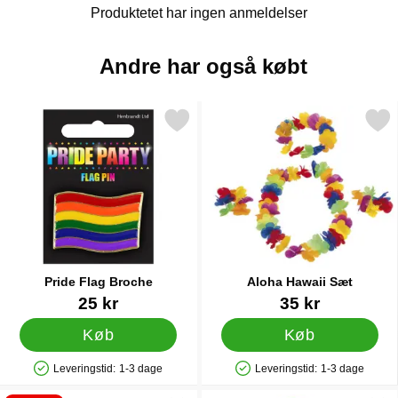
Produktetet har ingen anmeldelser
Andre har også købt
Markér pride Flag Broche som favorit
Markér aloha Hawaii 
Pride Flag Broche
Aloha Hawaii Sæt
Varenr 24345
Varenr 6712
25 kr
35 kr
Køb
Køb
Leveringstid:
1-3 dage
Leveringstid:
1-3 dage
Produkttilgængelighed: På lager
Produkttilgængelighed: På lager