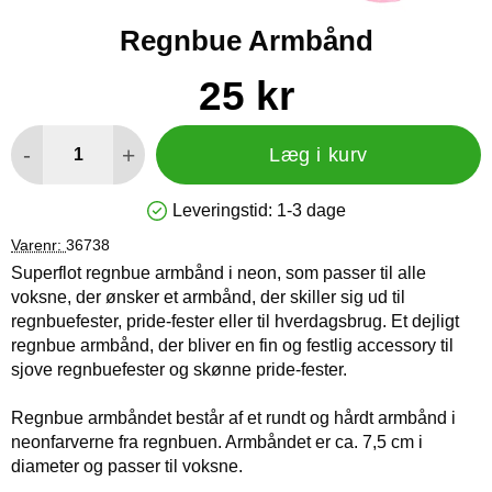
Regnbue Armbånd
Køb dette produkt Regnbue Armbånd
pris
25 kr
antal
-
+
Læg i kurv
Leveringstid:
1-3 dage
Produkttilgængelighed: På lager
Varenr:
36738
Superflot regnbue armbånd i neon, som passer til alle
voksne, der ønsker et armbånd, der skiller sig ud til
regnbuefester, pride-fester eller til hverdagsbrug. Et dejligt
regnbue armbånd, der bliver en fin og festlig accessory til
sjove regnbuefester og skønne pride-fester.
Regnbue armbåndet består af et rundt og hårdt armbånd i
neonfarverne fra regnbuen. Armbåndet er ca. 7,5 cm i
diameter og passer til voksne.