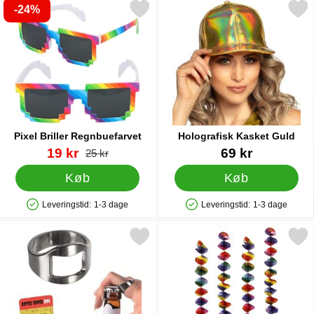
-24%
Markér pixel Briller Regnbuefarvet som favorit
Markér holografisk Kaske
Pixel Briller Regnbuefarvet
Holografisk Kasket Guld
Varenr 84787
pris
Varenr 22887
19 kr
69 kr
pris
25 kr
Køb
Køb
Leveringstid:
1-3 dage
Leveringstid:
1-3 dage
Produkttilgængelighed: På lager
Produkttilgængelighed: På lager
Markér ring Flaskeoplukker som favorit
Markér virvateller Farverige 