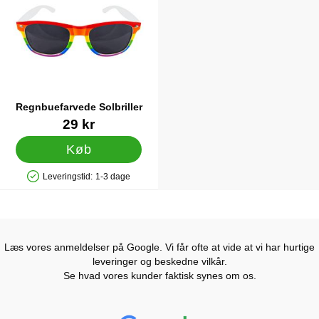
Regnbuefarvede Solbriller
Varenr 24343
29 kr
Køb
Leveringstid:
1-3 dage
Produkttilgængelighed: På lager
Læs vores anmeldelser på Google. Vi får ofte at vide at vi har hurtige
leveringer og beskedne vilkår.
Se hvad vores kunder faktisk synes om os.
Prisjakt Anmeldelser: 4.7 Stjerne