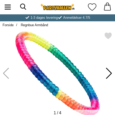
Søg
Startside for Partyhallen AB
Mine favoritt
1-3 dages levering
Anmeldelser 4.7/5
Forside
Regnbue Armbånd
Markér regnbue Armbå
1
/
4