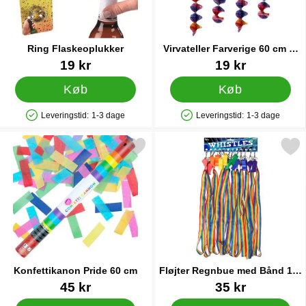
Ring Flaskeoplukker
Virvateller Farverige 60 cm 4-
pak
Varenr 19557
Varenr 90074
19 kr
19 kr
Køb
Køb
Leveringstid:
1-3 dage
Leveringstid:
1-3 dage
Produkttilgængelighed: På lager
Produkttilgængelighed: På lager
Markér konfettikanon Pride 60 cm som favorit
Markér fløjter Regnbue med B
Konfettikanon Pride 60 cm
Fløjter Regnbue med Bånd 12-
pak
Varenr 83993
Varenr 90855
45 kr
35 kr