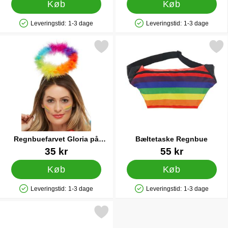
Køb
Køb
Leveringstid:
1-3 dage
Leveringstid:
1-3 dage
Produkttilgængelighed: På lager
Produkttilgængelighed: På lager
Markér regnbuefarvet Gloria på Hårbøjle som favorit
Markér bæltetaske Reg
Regnbuefarvet Gloria på
Bæltetaske Regnbue
Hårbøjle
Varenr 21377
Varenr 91496
35 kr
55 kr
Køb
Køb
Leveringstid:
1-3 dage
Leveringstid:
1-3 dage
Produkttilgængelighed: På lager
Produkttilgængelighed: På lager
Markér regnbuefarvede Solbriller som favorit