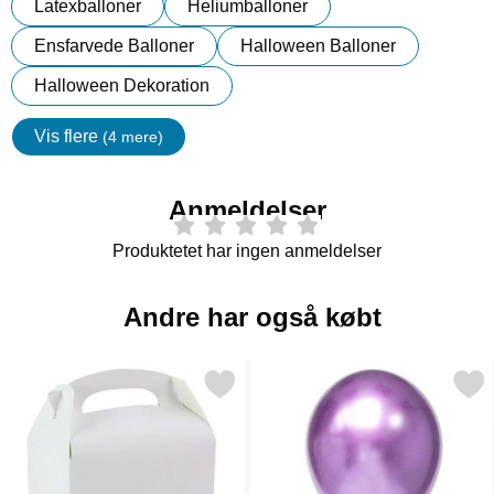
Latexballoner
Heliumballoner
Ensfarvede Balloner
Halloween Balloner
Halloween Dekoration
Vis flere
(4 mere)
Egenskaper
Anmeldelser
Produktetet har ingen anmeldelser
Andre har også købt
Markér festboks Hvid som favorit
Markér chrome Balloner Mør