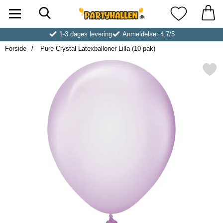
Søg
Startside for Partyhallen AB
Mine favoritt
1-3 dages levering
Anmeldelser 4.7/5
Forside
Pure Crystal Latexballoner Lilla (10-pak)
Markér pure Crystal Latexballoner 