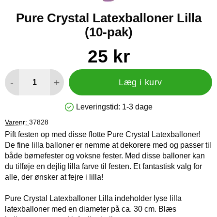
Pure Crystal Latexballoner Lilla
(10-pak)
Køb dette produkt Pure Crystal Latexballoner Lilla
pris
25 kr
antal
-
+
Læg i kurv
Leveringstid:
1-3 dage
Produkttilgængelighed: På lager
Varenr:
37828
Pift festen op med disse flotte Pure Crystal Latexballoner!
De fine lilla balloner er nemme at dekorere med og passer til
både børnefester og voksne fester. Med disse balloner kan
du tilføje en dejlig lilla farve til festen. Et fantastisk valg for
alle, der ønsker at fejre i lilla!
Pure Crystal Latexballoner Lilla indeholder lyse lilla
latexballoner med en diameter på ca. 30 cm. Blæs