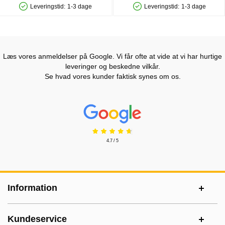
Leveringstid:
1-3 dage
Leveringstid:
1-3 dage
Produkttilgængelighed: På lager
Produkttilgængelighed: På lager
Læs vores anmeldelser på Google. Vi får ofte at vide at vi har hurtige
leveringer og beskedne vilkår.
Se hvad vores kunder faktisk synes om os.
Prisjakt Anmeldelser: 4.7 Stjerne
4.7 / 5
Sidefodsinhold Blandet info og links
Information
Kundeservice