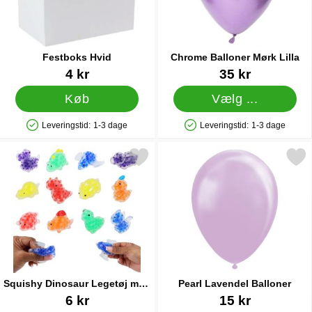
Festboks Hvid
Chrome Balloner Mørk Lilla
Varenr 12409
Varenr 17335
4 kr
35 kr
Køb
Vælg ...
Leveringstid:
1-3 dage
Leveringstid:
1-3 dage
Produkttilgængelighed: På lager
Produkttilgængelighed: På lager
kér squishy Dinosaur Legetøj med Perler 5 cm som favorit
Markér pearl Lavendel Ba
Squishy Dinosaur Legetøj med
Pearl Lavendel Balloner
Perler 5 cm
Varenr 91577
Varenr 29421
6 kr
15 kr