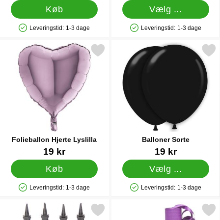
Køb
Vælg ...
Leveringstid:
1-3 dage
Leveringstid:
1-3 dage
Produkttilgængelighed: På lager
Produkttilgængelighed: På lager
Markér folieballon Hjerte Lyslilla som favorit
Markér balloner Sort
Folieballon Hjerte Lyslilla
Balloner Sorte
Varenr 14425
Varenr 1442
19 kr
19 kr
Køb
Vælg ...
Leveringstid:
1-3 dage
Leveringstid:
1-3 dage
Produkttilgængelighed: På lager
Produkttilgængelighed: På lager
Markér ballonpumpe som favorit
Markér lilla Serpenti