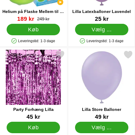
Helium på Flaske Mellem til 30
Lilla Latexballoner Lavendel
Balloner (20-25 cm)
Varenr 13479
pris
Varenr 38427
189 kr
25 kr
pris
249 kr
Køb
Vælg ...
Leveringstid:
1-3 dage
Leveringstid:
1-3 dage
Produkttilgængelighed: På lager
Produkttilgængelighed: På lager
Markér party Forhæng Lilla som favorit
Markér lilla Store Ball
Party Forhæng Lilla
Lilla Store Balloner
Varenr 33137
Varenr 37710
45 kr
49 kr
Køb
Vælg ...