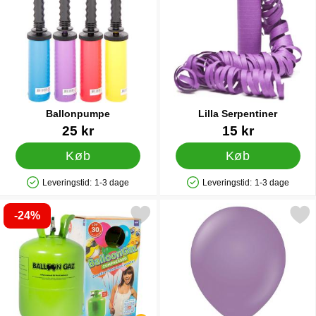
Ballonpumpe
Lilla Serpentiner
Varenr 9838
Varenr 12798
25 kr
15 kr
Køb
Køb
Leveringstid:
1-3 dage
Leveringstid:
1-3 dage
Produkttilgængelighed: På lager
Produkttilgængelighed: På lager
-24%
helium på Flaske Mellem til 30 Balloner (20-25 cm) som favorit
Markér lilla Latexballoner 