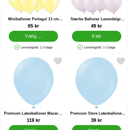
Miniballoner Perlegul 13 cm
Stærke Balloner Lavendelgrå
100-pak
Pastel 12 cm 100-pak
Varenr 86876
Varenr 87289
65 kr
49 kr
Vælg ...
Køb
Leveringstid:
1-3 dage
Leveringstid:
1-3 dage
Produkttilgængelighed: På lager
Produkttilgængelighed: På lager
caron Blue 100-pak som favorit
arkér premium Latexballoner Macaron Blue 100-pak som favorit
Markér premium Store Latexballoner
Premium Latexballoner Macaron
Premium Store Latexballoner
Blue 100-pak
Macaron Blue
Varenr 44851
Varenr 44870
119 kr
39 kr