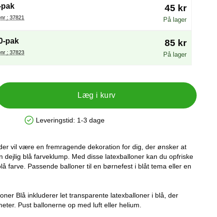
-pak
45 kr
Varenr : 37821
På lager
0-pak
85 kr
Varenr : 37823
På lager
Læg i kurv
Leveringstid:
1-3 dage
Produkttilgængelighed: På lager
der vil være en fremragende dekoration for dig, der ønsker at
n dejlig blå farveklump. Med disse latexballoner kan du opfriske
 farve. Passende balloner til en børnefest i blåt tema eller en
oner Blå inkluderer let transparente latexballoner i blå, der
eter. Pust ballonerne op med luft eller helium.