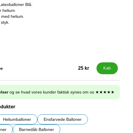
Latexballoner Blå:
r helium.
r med helium.
 styk.
25 kr
pe
Køb
lser
og se hvad vores kunder faktisk synes om os ★★★★★
odukter
Heliumballoner
Ensfarvede Balloner
oner
Barnedåb Balloner