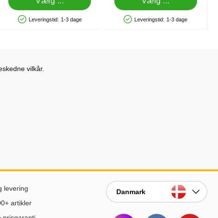
Vælg ...
Vælg ...
Leveringstid:
1-3 dage
Leveringstid:
1-3 dage
Produkttilgængelighed: På lager
Produkttilgængelighed: På lager
eskedne vilkår.
g levering
Danmark
0+ artikler
prisgaranti