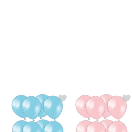
Markér latexballoner Pearl Sky Blue 13 cm 100-pak som favorit
Markér latexballoner Pearl Pink