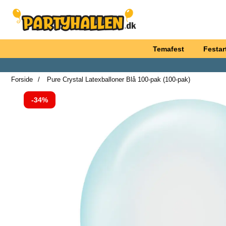
Startside for Partyhallen AB
Temafest
Festart
Forside
Pure Crystal Latexballoner Blå 100-pak (100-pak)
Prisen er reduceret med
-34%