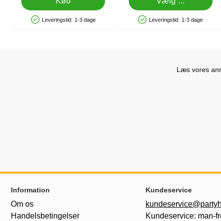
Køb
Vælg ...
Leveringstid:
1-3 dage
Leveringstid:
1-3 dage
Produkttilgængelighed: På lager
Produkttilgængelighed: På lager
Læs vores anme
Sidefodsinhold Blandet info og links
Information
Kundeservice
Om os
kundeservice@partyh
Handelsbetingelser
Kundeservice: man-fr