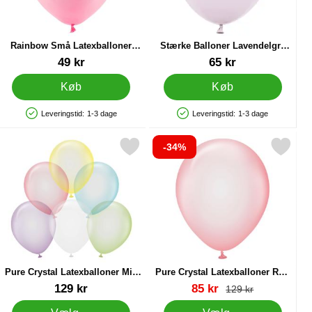
Rainbow Små Latexballoner
Stærke Balloner Lavendelgrå
Pastel Pink 100-pak
Pastel 27 cm 100-pak
Varenr 32284
Varenr 87198
49 kr
65 kr
Køb
Køb
Leveringstid:
1-3 dage
Leveringstid:
1-3 dage
Produkttilgængelighed: På lager
Produkttilgængelighed: På lager
-34%
 Macaron Blue som favorit
Markér pure Crystal Latexballoner Mix 100-pak som favorit
Markér pure Crystal Latexballoner R
Pure Crystal Latexballoner Mix
Pure Crystal Latexballoner Rød
100-pak
100-pak
Varenr 38422
Varenr 37827
pris
129 kr
85 kr
pris
129 kr