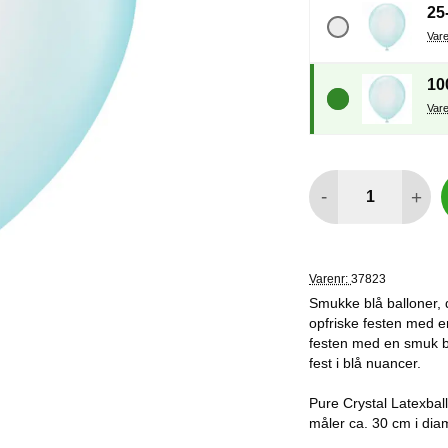
25
10
antal
-
+
Varenr:
37823
Smukke blå balloner, 
opfriske festen med e
festen med en smuk blå
fest i blå nuancer.
Pure Crystal Latexball
måler ca. 30 cm i diam