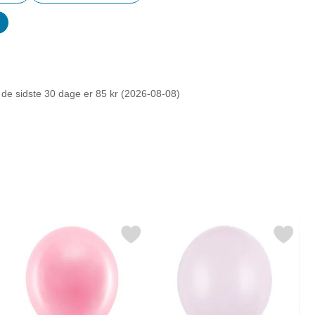
er
r de sidste 30 dage er 85 kr (2026-08-08)
tel 12 cm 100-pak som favorit
ér rainbow Små Latexballoner Pastel Pink 100-pak som favorit
Markér stærke Balloner Lavendelgrå Paste