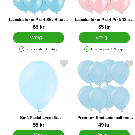
Latexballoner Pearl Sky Blue 13
Latexballoner Pearl Pink 13 cm
cm 100-pak
100-pak
Varenr 84258
Varenr 84256
65 kr
65 kr
Vælg ...
Vælg ...
Leveringstid:
1-3 dage
Leveringstid:
1-3 dage
Produkttilgængelighed: På lager
Produkttilgængelighed: På lager
Markér små Pastel Lyseblå Latexballoner 100-pak som favorit
Markér premium Små Latexballoner Ma
M
Små Pastel Lyseblå
Premium Små Latexballoner
Latexballoner 100-pak
Macaron Blue 100-pak
Varenr 21247
Varenr 44885
55 kr
49 kr