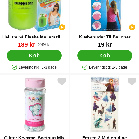
Helium på Flaske Mellem til 30
Klæbepuder Til Balloner
Balloner (20-25 cm)
Varenr 13479
pris
Varenr 22428
189 kr
19 kr
pris
249 kr
Køb
Køb
Leveringstid:
1-3 dage
Leveringstid:
1-3 dage
Produkttilgængelighed: På lager
Produkttilgængelighed: På lager
Markér glitter Krymmel Snefnug Mix som favorit
Markér frozen 2 Midlertidige T
Glitter Krymmel Snefnug Mix
Frozen 2 Midlertidige