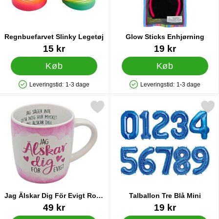
Regnbuefarvet Slinky Legetøj
Glow Sticks Enhjørning
Varenr 26085
Varenr 25524
15 kr
19 kr
Køb
Køb
Leveringstid:
1-3 dage
Leveringstid:
1-3 dage
Produkttilgængelighed: På lager
Produkttilgængelighed: På lager
Markér jag Älskar Dig För Evigt Rosa Krus som favorit
Markér talballon Tre Blå
Jag Älskar Dig För Evigt Rosa
Talballon Tre Blå Mini
Krus
Varenr 16431
Varenr 10989
49 kr
19 kr