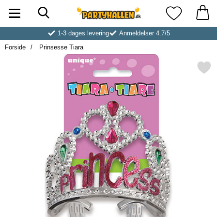
Søg
Startside for Partyhallen AB
Mine favoritt
1-3 dages levering
Anmeldelser 4.7/5
Forside
Prinsesse Tiara
Markér prinsesse Tiar