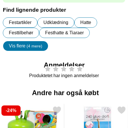
Find lignende produkter
Festartikler
Udklædning
Hatte
Festtilbehør
Festhatte & Tiaraer
Vis flere
(4 mere)
Egenskaper
Anmeldelser
Produktetet har ingen anmeldelser
Andre har også købt
-24%
helium på Flaske Mellem til 30 Balloner (20-25 cm) som favorit
Markér klæbepuder Til Ba