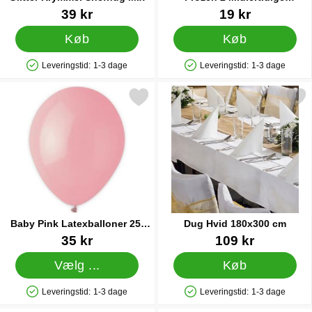
Tatoveringer
Varenr 9468
Varenr 83790
39 kr
19 kr
Køb
Køb
Leveringstid:
1-3 dage
Leveringstid:
1-3 dage
Produkttilgængelighed: På lager
Produkttilgængelighed: På lager
Markér baby Pink Latexballoner 25-pak som favorit
Markér dug Hvid 180x30
Baby Pink Latexballoner 25-
Dug Hvid 180x300 cm
pak
Varenr 19319
Varenr 41445
35 kr
109 kr
Vælg ...
Køb
Leveringstid:
1-3 dage
Leveringstid:
1-3 dage
Produkttilgængelighed: På lager
Produkttilgængelighed: På lager