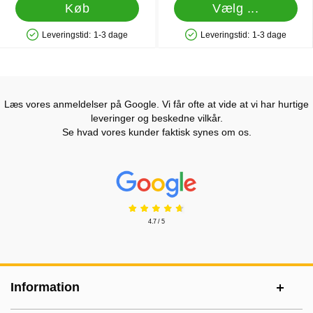
Køb
Vælg ...
Leveringstid:
1-3 dage
Leveringstid:
1-3 dage
Produkttilgængelighed: På lager
Produkttilgængelighed: På lager
Læs vores anmeldelser på Google. Vi får ofte at vide at vi har hurtige
leveringer og beskedne vilkår.
Se hvad vores kunder faktisk synes om os.
Prisjakt Anmeldelser: 4.7 Stjerne
4.7 / 5
Sidefodsinhold Blandet info og links
Information