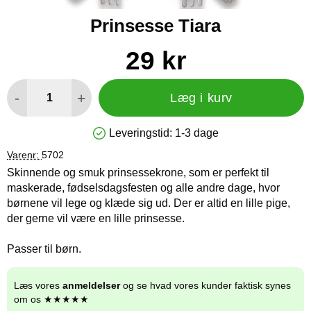
Prinsesse Tiara
Køb dette produkt Prinsesse Tiara
pris
29 kr
antal
-
+
Læg i kurv
Leveringstid:
1-3 dage
Produkttilgængelighed: På lager
Varenr:
5702
Skinnende og smuk prinsessekrone, som er perfekt til
maskerade, fødselsdagsfesten og alle andre dage, hvor
børnene vil lege og klæde sig ud. Der er altid en lille pige,
der gerne vil være en lille prinsesse.
Passer til børn.
Læs vores
anmeldelser
og se hvad vores kunder faktisk synes
om os ★★★★★